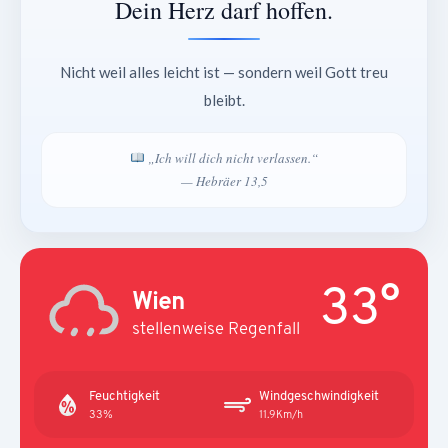
Dein Herz darf hoffen.
Nicht weil alles leicht ist — sondern weil Gott treu
bleibt.
„Ich will dich nicht verlassen.“
— Hebräer 13,5
33°
Wien
stellenweise Regenfall
Feuchtigkeit
Windgeschwindigkeit
33%
11.9Km/h