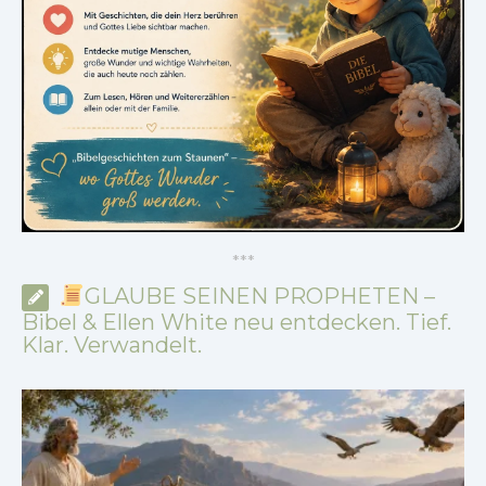
*
*
*
GLAUBE SEINEN PROPHETEN –
Bibel & Ellen White neu entdecken. Tief.
Klar. Verwandelt.