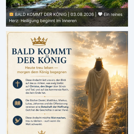
e
BALD KOMMT DER KÖNIG | 03.08.2026 |
Ein reines
Herz: Heiligung beginnt im Inneren
ä