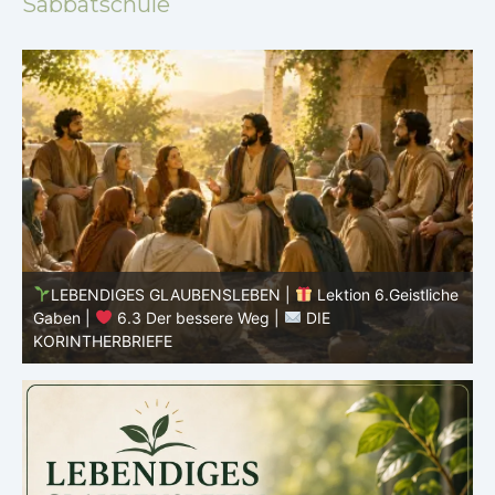
Sabbatschule
he
LEBENDIGES GLAUBENSLEBEN |
Lektion 6.Geistliche
Gaben |
6.2 Einheit durch Vielfalt |
DIE
G
KORINTHERBRIEFE
K