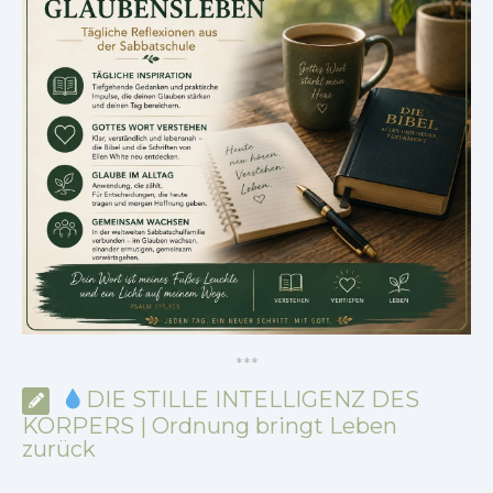
*
*
*
DIE STILLE INTELLIGENZ DES
KÖRPERS | Ordnung bringt Leben
zurück