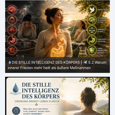
m
DIE STILLE INTELLIGENZ DES KÖRPERS |
5.1 Warum
Vertrauen mehr bewirkt als Kontrolle
E