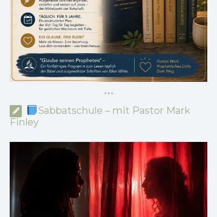
*
*
*
Sabbatschule – mit Pastor Mark
Finley