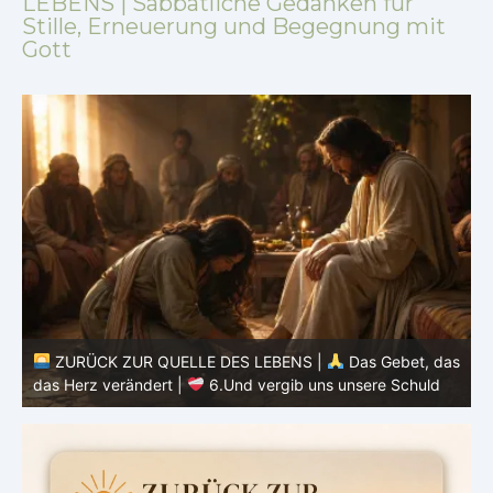
LEBENS | Sabbatliche Gedanken für
Stille, Erneuerung und Begegnung mit
Gott
as
ZURÜCK ZUR QUELLE DES LEBENS |
Das Gebet, das
d
das Herz verändert |
6.Und vergib uns unsere Schuld
h