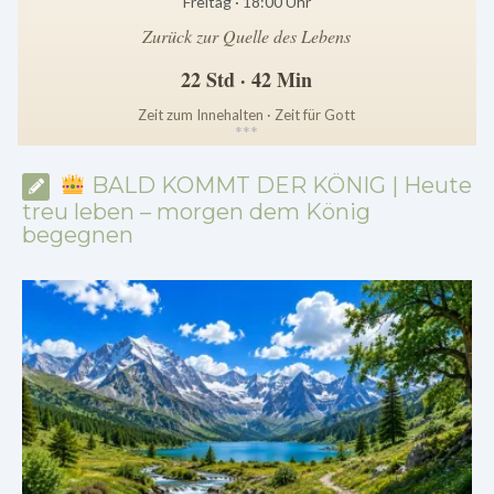
Freitag · 18:00 Uhr
Zurück zur Quelle des Lebens
22 Std · 42 Min
Zeit zum Innehalten · Zeit für Gott
*
*
*
BALD KOMMT DER KÖNIG | Heute
treu leben – morgen dem König
begegnen