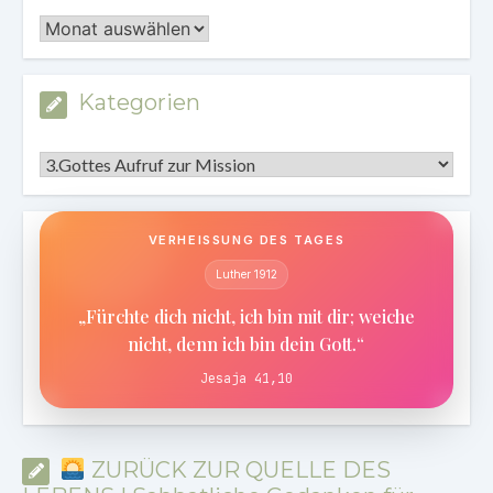
Archiv
Kategorien
Kategorien
VERHEISSUNG DES TAGES
Luther 1912
„Fürchte dich nicht, ich bin mit dir; weiche
nicht, denn ich bin dein Gott.“
Jesaja 41,10
ZURÜCK ZUR QUELLE DES