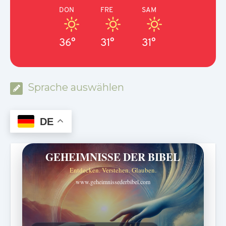
DON
FRE
SAM
36°
31°
31°
Sprache auswählen
DE
GEHEIMNISSE DER BIBEL
Entdecken. Verstehen. Glauben.
www.geheimnissederbibel.com