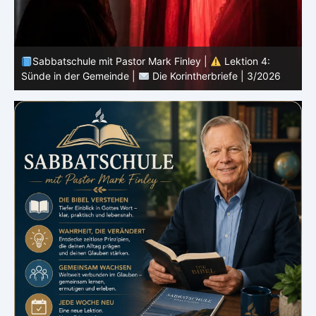
Sabbatschule mit Pastor Mark Finley |
Lektion 3:
D
Einheit in Christus |
Die Korintherbriefe | 3/2026
3