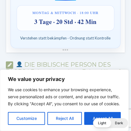
MONTAG & MITTWOCH · 18:00 UHR
3 Tage · 20 Std · 42 Min
Verstehen statt bekämpfen · Ordnung statt Kontrolle
*
*
*
DIE BIBLISCHE PERSON DES
TAGES | Echte Menschen. Echte Kämpfe.
Echter Glaube.
We value your privacy
We use cookies to enhance your browsing experience,
serve personalized ads or content, and analyze our traffic.
By clicking "Accept All", you consent to our use of cookies.
C
F
P
W
T
R
M
T
T
V
o
a
i
h
u
e
e
e
w
i
Customize
Reject All
Accept All
p
c
n
a
m
d
s
l
i
b
r
T
Light
Dark
y
e
t
t
b
d
s
e
t
e
e
L
b
e
s
l
i
e
g
t
r