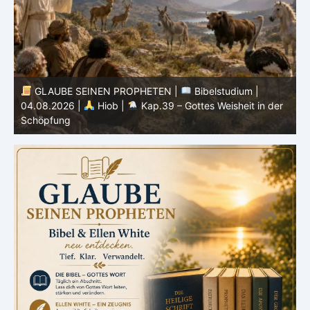
GLAUBE SEINEN PROPHETEN |
Bibelstudium |
r
03.08.2026 |
Hiob |
Kap.38 – Gott antwortet aus
P
dem Sturm
K