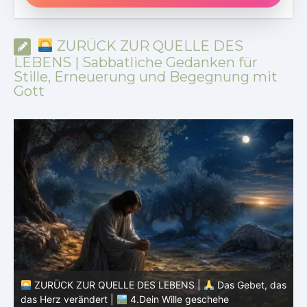
ZURÜCK ZUR QUELLE DES
LEBENS | Sabbatliche Gedanken für
Stille, Erneuerung und Begegnung mit
Gott
as
ZURÜCK ZUR QUELLE DES LEBENS |
Das Gebet, das
das Herz verändert |
3.Dein Reich komme
d