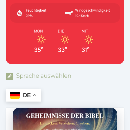
Feuchtigkeit
Windgeschwindigkeit
29%
10.4Km/h
MON
DIE
MIT
35°
33°
31°
Sprache auswählen
DE
GEHEIMNISSE DER BIBEL
Entdecken. Verstehen. Glauben.
www.geheimnissederbibel.com