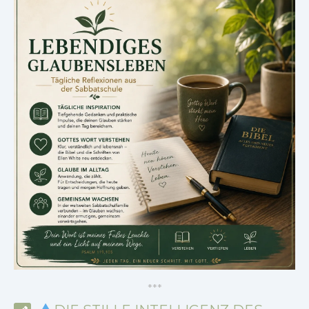
*
*
*