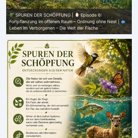
SPUREN DER SCHÖPFUNG |
Episode 5: Schutz ohne
Panzer – Tarnung, Farbe und Form |
Leben im
l
Verborgenen – Die Welt der Fische
L