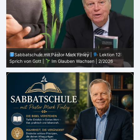
Sabbatschule mit Pastor Mark Finley |
Lektion 11:
Rückschläge |
Im Glauben Wachsen | 2/2026
R