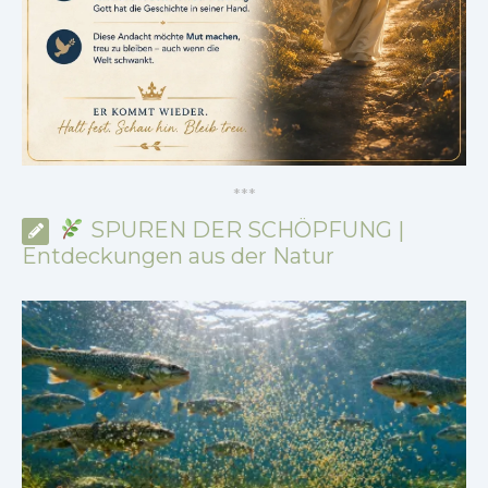
*
*
*
SPUREN DER SCHÖPFUNG |
Entdeckungen aus der Natur