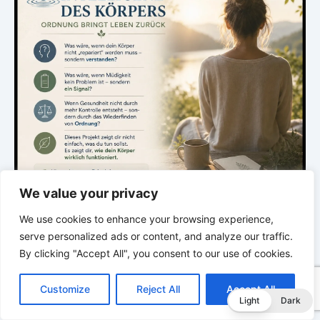
We value your privacy
We use cookies to enhance your browsing experience,
serve personalized ads or content, and analyze our traffic.
By clicking "Accept All", you consent to our use of cookies.
.
C
F
P
W
T
R
M
T
T
V
o
a
i
h
u
e
e
e
w
i
Customize
Reject All
Accept All
p
c
n
a
m
d
s
l
i
b
r
DIE STILLE INTELLIGENZ DES KÖRPERS
T
Light
Dark
y
e
t
t
b
d
s
e
t
e
e
L
b
e
s
l
i
e
g
t
r
Ordnung bringt Leben zurück