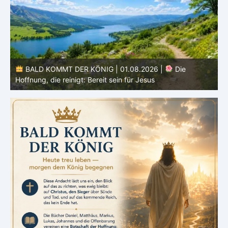
BALD KOMMT DER KÖNIG | 01.08.2026 | Einführung in
den Monat |
August – Heiligung und Charakterbildung
z