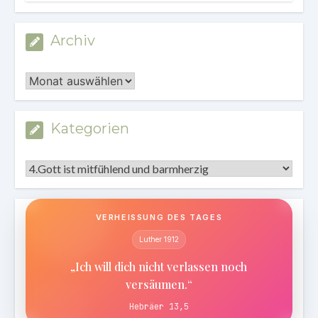
Archiv
Archiv
Kategorien
Kategorien
VERHEISSUNG DES TAGES
Luther 1912
„Ich will dich nicht verlassen noch
versäumen.“
Hebräer 13,5