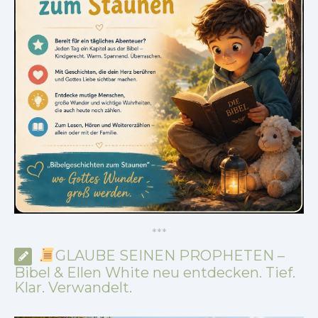
*
*
*
GLAUBE SEINEN PROPHETEN –
Bibel & Ellen White neu entdecken. Tief.
Klar. Verwandelt.