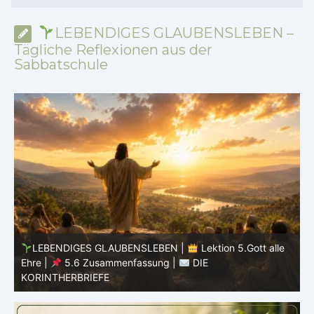
LEBENDIGES GLAUBENSLEBEN –
Tägliche Reflexionen aus der
Sabbatschule
LEBENDIGES GLAUBENSLEBEN |
Lektion 5.Gott alle
Ehre |
5.5 Götzendienst überwinden |
DIE
E
KORINTHERBRIEFE
K