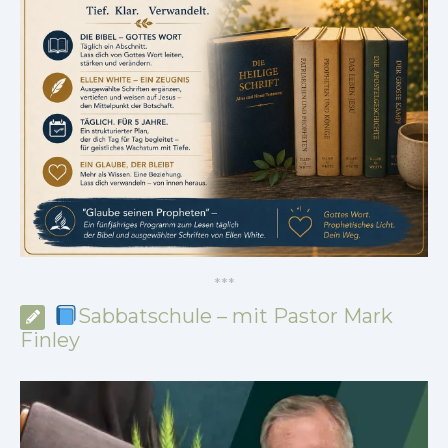
*
*
*
Sabbatschule – mit Pastor Mark
Finley