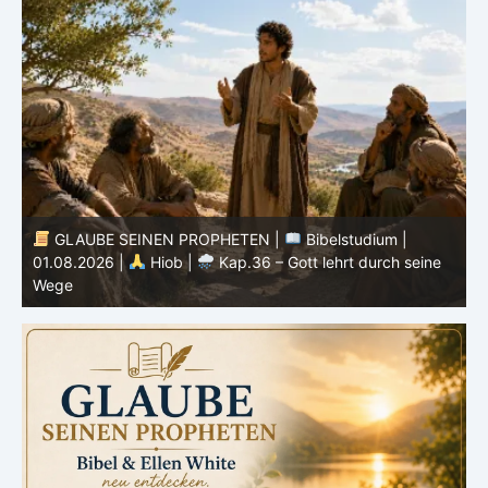
GLAUBE SEINEN PROPHETEN |
Bibelstudium |
31.07.2026 |
Hiob |
Kap.35 – Gott steht über
3
unserem Verstehen
u