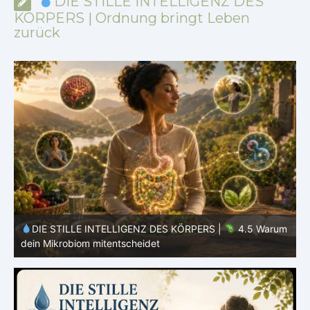
DIE STILLE INTELLIGENZ DES
KÖRPERS | Ordnung bringt Leben
zurück
m
DIE STILLE INTELLIGENZ DES KÖRPERS |
4.4 Warum
dein Körper nicht alles verwerten kann
d