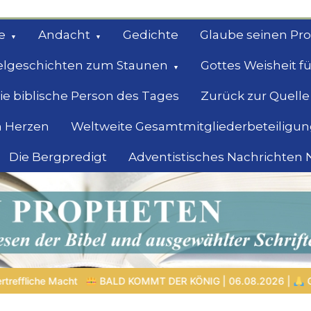
e
Andacht
Gedichte
Glaube seinen Pr
elgeschichten zum Staunen
Gottes Weisheit fü
ie biblische Person des Tages
Zurück zur Quelle
 Herzen
Weltweite Gesamtmitgliederbeteiligun
Die Bergpredigt
Adventistisches Nachrichten
bel
Suche
ER KÖNIG | 06.08.2026 |
Gebet formt den Charakter: Das verb