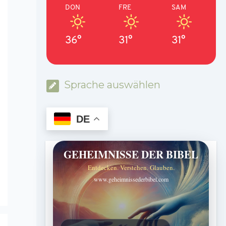
DON
FRE
SAM
36°
31°
31°
Sprache auswählen
DE
GEHEIMNISSE DER BIBEL
Entdecken. Verstehen. Glauben.
www.geheimnissederbibel.com