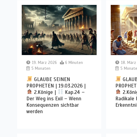
19. März 2026
6 Minuten
18. März
5 Monaten
5 Monat
GLAUBE SEINEN
GLAUB
PROPHETEN | 19.03.2026 |
PROPHETE
2.Könige |
Kap.24 –
2.Köni
Der Weg ins Exil – Wenn
Radikale
Konsequenzen sichtbar
Erkenntni
werden