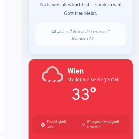
Nicht weil alles leicht ist — sondern weil
Gott treu bleibt.
„Ich will dich nicht verlassen.“
— Hebräer 13,5
Wien
stellenweise Regenfall
33°
Feuchtigkeit
Windgeschwindigkeit
33%
11.9Km/h