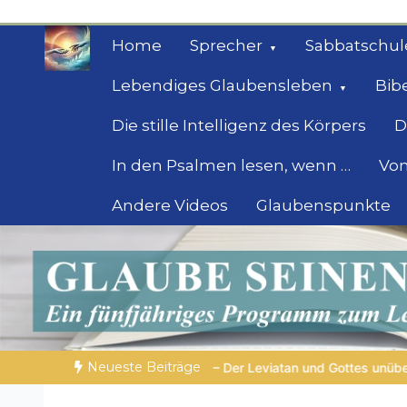
Zum
Inhalt
Home
Sprecher
Sabbatschul
springen
Lebendiges Glaubensleben
Bib
Die stille Intelligenz des Körpers
D
In den Psalmen lesen, wenn …
Von
Andere Videos
Glaubenspunkte
Geheimnisse der Bi
Biblische Einsichten für Menschen auf der 
Neueste Beiträge
 Der Leviatan und Gottes unübertreffliche Macht
BALD KOMMT D