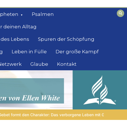
opheten
Psalmen
r deinen Alltag
 des Lebens
Spuren der Schöpfung
g
Leben in Fülle
Der große Kampf
 Netzwerk
Glaube
Kontakt
orgene Leben mit Gott
NOCH WACH? | 05.08.2026 |
Was sc