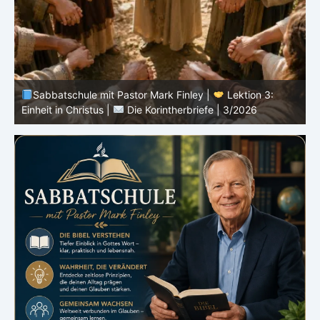
Sabbatschule mit Pastor Mark Finley |
Lektion 3:
D
Einheit in Christus |
Die Korintherbriefe | 3/2026
3