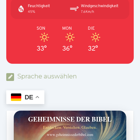
Feuchtigkeit
Windgeschwindigkeit
45%
7.6Km/h
SON
MON
DIE
33°
36°
32°
Sprache auswählen
DE
GEHEIMNISSE DER BIBEL
Entdecken. Verstehen. Glauben.
www.geheimnissederbibel.com