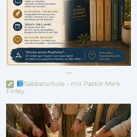
*
*
*
Sabbatschule – mit Pastor Mark
Finley