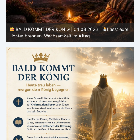
KOMMT DER KÖNIG | 04.08.2026 |
Lasst eure
BALD KOMMT
brennen: Wachsamkeit im Alltag
Herz: Heiligung