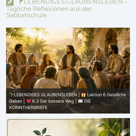
LEBENDIGES GLAUBENSLEBEN –
Tägliche Reflexionen aus der
Sabbatschule
he
LEBENDIGES GLAUBENSLEBEN |
Lektion 6.Geistliche
Gaben |
6.3 Der bessere Weg |
DIE
G
KORINTHERBRIEFE
K