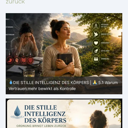
zurück
m
DIE STILLE INTELLIGENZ DES KÖRPERS |
5.1 Warum
Vertrauen mehr bewirkt als Kontrolle
E