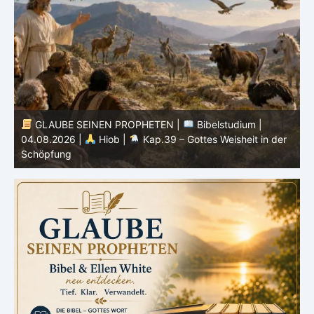
GLAUBE SEINEN PROPHETEN |
Bibelstudium |
04.08.2026 |
Hiob |
Kap.39 – Gottes Weisheit in der
0
Schöpfung
d