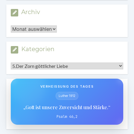
Archiv
Archiv
Kategorien
Kategorien
VERHEISSUNG DES TAGES
Luther 1912
„Gott ist unsere Zuversicht und Stärke.“
Psalm 46,2