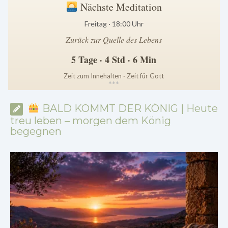
Nächste Meditation
Freitag · 18:00 Uhr
Zurück zur Quelle des Lebens
5 Tage · 4 Std · 6 Min
Zeit zum Innehalten · Zeit für Gott
*
*
*
BALD KOMMT DER KÖNIG | Heute
treu leben – morgen dem König
begegnen