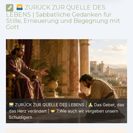
ZURÜCK ZUR QUELLE DES
LEBENS | Sabbatliche Gedanken für
Stille, Erneuerung und Begegnung mit
Gott
K ZUR QUELLE DES LEBENS |
Das Gebet, das
 verändert |
7.Wie auch wir vergeben unsern
ZURÜCK ZUR
ern
das Herz verän