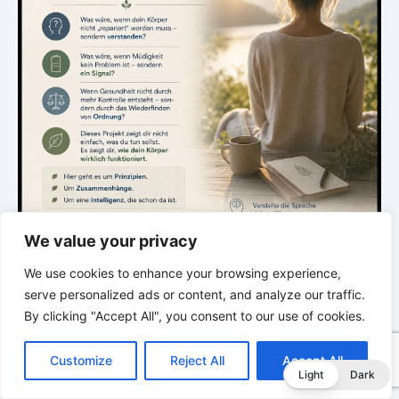
We value your privacy
We use cookies to enhance your browsing experience,
.
serve personalized ads or content, and analyze our traffic.
By clicking "Accept All", you consent to our use of cookies.
DIE STILLE INTELLIGENZ DES KÖRPERS
C
F
P
W
T
R
M
T
T
V
o
a
i
h
u
e
e
e
w
i
Ordnung bringt Leben zurück
Customize
Reject All
Accept All
p
c
n
a
m
d
s
l
i
b
r
T
Light
Dark
y
e
t
t
b
d
s
e
t
e
e
L
b
e
s
l
i
e
g
t
r
Eine neue Episode über Rhythmus, Ordnung und die