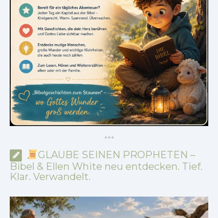
*
*
*
GLAUBE SEINEN PROPHETEN –
Bibel & Ellen White neu entdecken. Tief.
Klar. Verwandelt.