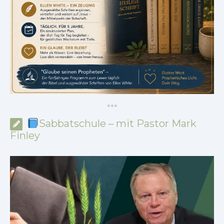
*
*
*
Sabbatschule – mit Pastor Mark
Finley