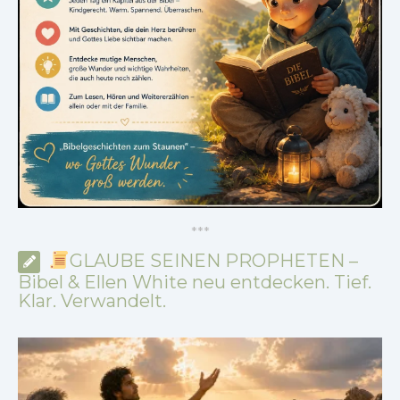
*
*
*
GLAUBE SEINEN PROPHETEN –
Bibel & Ellen White neu entdecken. Tief.
Klar. Verwandelt.