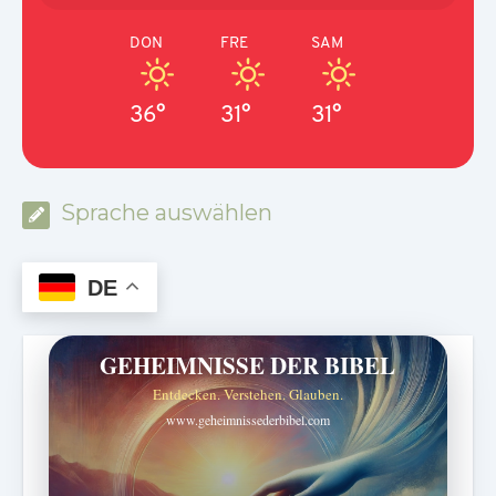
DON
FRE
SAM
36°
31°
31°
Sprache auswählen
DE
GEHEIMNISSE DER BIBEL
Entdecken. Verstehen. Glauben.
www.geheimnissederbibel.com