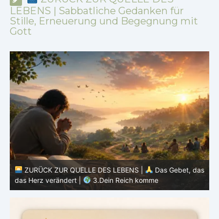
LEBENS | Sabbatliche Gedanken für
Stille, Erneuerung und Begegnung mit
Gott
as
ZURÜCK ZUR QUELLE DES LEBENS |
Das Gebet, das
das Herz verändert |
2.Geheiligt werde dein Name
d