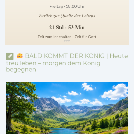
Freitag · 18:00 Uhr
Zurück zur Quelle des Lebens
21 Std · 53 Min
Zeit zum Innehalten · Zeit für Gott
*
*
*
BALD KOMMT DER KÖNIG | Heute
treu leben – morgen dem König
begegnen