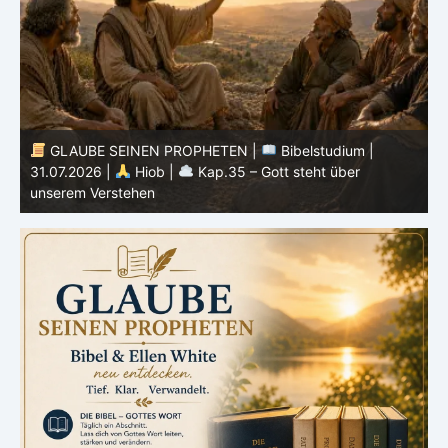
GLAUBE SEINEN PROPHETEN |
Bibelstudium |
30.07.2026 |
Hiob |
Kap.34 – Gott handelt niemals
2
ungerecht
W