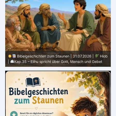
b
Bibelgeschichten zum Staunen | 30.07.2026 |
Hiob |
Kap.34 – Elihu spricht über Gottes Gerechtigkeit
|