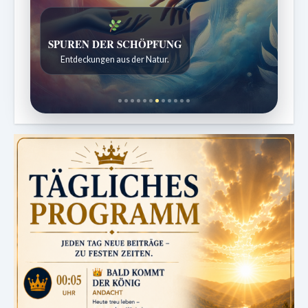
SPUREN DER SCHÖPFUNG
DIE STILLE INTELLIGENZ DES KÖRPERS
Entdeckungen aus der Natur.
Ordnung bringt Leben zurück.