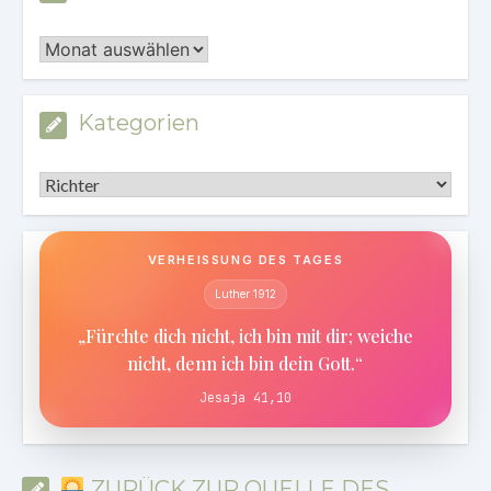
Archiv
Kategorien
Kategorien
VERHEISSUNG DES TAGES
Luther 1912
„Fürchte dich nicht, ich bin mit dir; weiche
nicht, denn ich bin dein Gott.“
Jesaja 41,10
ZURÜCK ZUR QUELLE DES