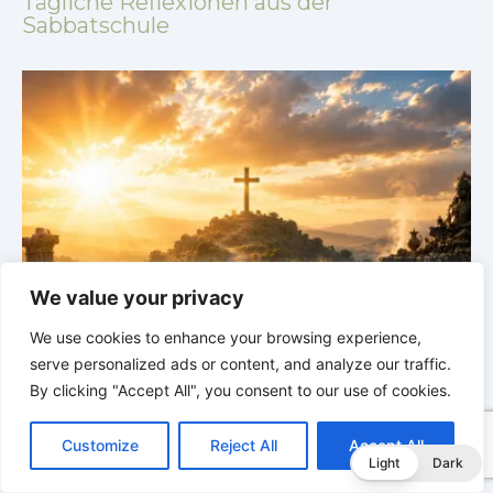
Tägliche Reflexionen aus der
Sabbatschule
We value your privacy
LEBENDIGES GLAUBENSLEBEN |
Lektion 5.Gott alle
Ehre |
5.4 Warnung vor Götzendienst |
DIE
E
We use cookies to enhance your browsing experience,
KORINTHERBRIEFE
K
serve personalized ads or content, and analyze our traffic.
By clicking "Accept All", you consent to our use of cookies.
C
F
P
W
T
R
M
T
T
V
o
a
i
h
u
e
e
e
w
i
Customize
Reject All
Accept All
p
c
n
a
m
d
s
l
i
b
r
T
Light
Dark
y
e
t
t
b
d
s
e
t
e
e
L
b
e
s
l
i
e
g
t
r