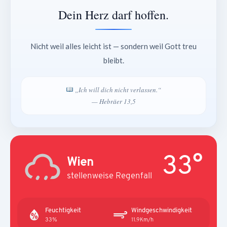
Dein Herz darf hoffen.
Nicht weil alles leicht ist — sondern weil Gott treu
bleibt.
„Ich will dich nicht verlassen.“
— Hebräer 13,5
33°
Wien
stellenweise Regenfall
Feuchtigkeit
Windgeschwindigkeit
33%
11.9Km/h