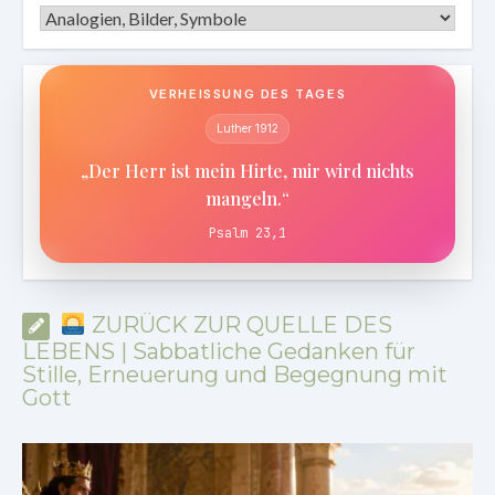
Kategorien
VERHEISSUNG DES TAGES
Luther 1912
„Der Herr ist mein Hirte, mir wird nichts
mangeln.“
Psalm 23,1
ZURÜCK ZUR QUELLE DES
LEBENS | Sabbatliche Gedanken für
Stille, Erneuerung und Begegnung mit
Gott