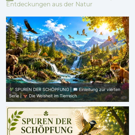
Entdeckungen aus der Natur
SPUREN DER SCHÖPFUNG |
Einleitung zur vierten
V
Serie |
Die Weisheit im Tierreich
V