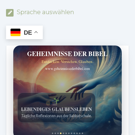
Sprache auswählen
DE
GEHEIMNISSE DER BIBEL
Entdecken. Verstehen. Glauben.
www.geheimnissederbibel.com
Bibelgeschichten zum Staunen
Kindergeschichten für 7 bis 12 Jahre.