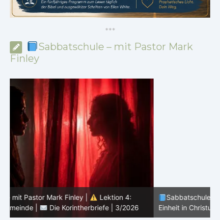
*
*
*
Sabbatschule – mit Pastor Mark
Finley
Sabbatschule mit Pastor Mark Finley |
Lektion 3:
D
Einheit in Christus |
Die Korintherbriefe | 3/2026
3