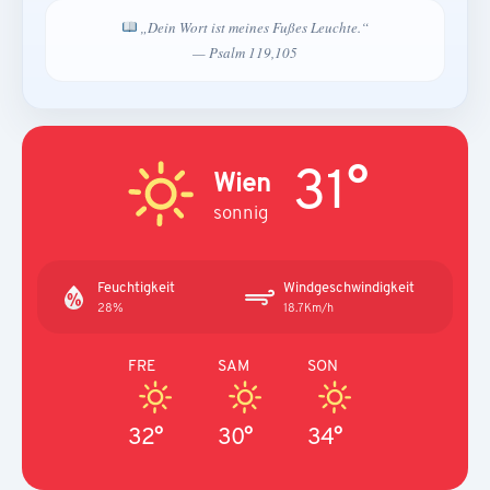
„Dein Wort ist meines Fußes Leuchte.“
— Psalm 119,105
31°
Wien
sonnig
Feuchtigkeit
Windgeschwindigkeit
28%
18.7Km/h
FRE
SAM
SON
32°
30°
34°