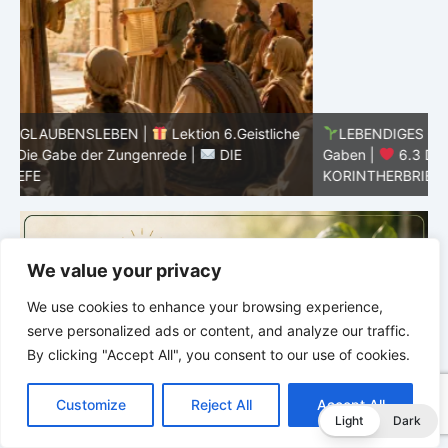
he
LEBENDIGES GLAUBENSLEBEN |
Lektion 6.Geistliche
Gaben |
6.3 Der bessere Weg |
DIE
G
KORINTHERBRIEFE
K
We value your privacy
We use cookies to enhance your browsing experience,
serve personalized ads or content, and analyze our traffic.
By clicking "Accept All", you consent to our use of cookies.
C
F
P
W
T
R
M
T
T
V
o
a
i
h
u
e
e
e
w
i
Customize
Reject All
Accept All
p
c
n
a
m
d
s
l
i
b
r
T
Light
Dark
y
e
t
t
b
d
s
e
t
e
e
L
b
e
s
l
i
e
g
t
r