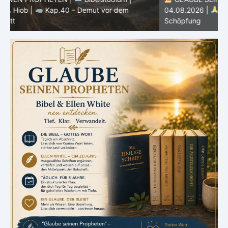
04.08.2026 |
Hiob |
Kap.39 – Gottes Weisheit in der
0
Schöpfung
d