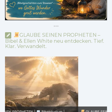
*
*
*
GLAUBE SEINEN PROPHETEN –
Bibel & Ellen White neu entdecken. Tief.
Klar. Verwandelt.
GLAUBE SEINEN PROPHETEN |
Bibelstudium |