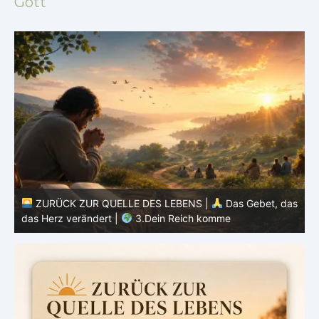
Gott
as
ZURÜCK ZUR QUELLE DES LEBENS |
Das Gebet, das
das Herz verändert |
2.Geheiligt werde dein Name
d