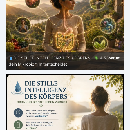
m
DIE STILLE INTELLIGENZ DES KÖRPERS |
4.4 Warum
dein Körper nicht alles verwerten kann
d