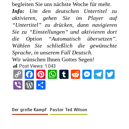
begleiten Sie uns nächste Woche für mehr.
Info:
Um den deutschen Untertitel zu
aktivieren, gehen Sie im Player auf
“Untertitel” zu drücken, dann navigieren
Sie zu “Einstellungen” und aktivieren dort
die Option “Automatisch übersetzen”.
Wählen Sie schließlich die gewünschte
Sprache, in unserem Fall Deutsch.
Wir wünschen Ihnen Gottes Segen!
Post Views:
1.043
C
F
Pi
W
T
R
M
T
T
o
a
nt
h
u
e
es
el
wi
Vi
W
T
py
ce
er
at
m
d
se
e
tt
b
or
eil
Li
b
es
s
bl
di
n
gr
er
er
d
e
n
o
t
A
r
t
g
a
Der große Kampf
Pastor Ted Wilson
Pr
n
k
o
p
er
m
es