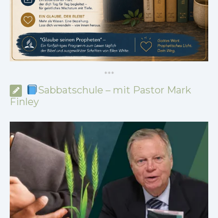
*
*
*
Sabbatschule – mit Pastor Mark
Finley