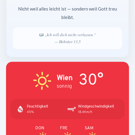
Nicht weil alles leicht ist — sondern weil Gott treu
bleibt.
„Ich will dich nicht verlassen.“
— Hebräer 13,5
30°
Wien
sonnig
Feuchtigkeit
Windgeschwindigkeit
45%
18.4Km/h
DON
FRE
SAM