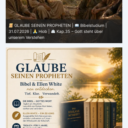
GLAUBE SEINEN PROPHETEN |
Bibelstudium |
30.07.2026 |
Hiob |
Kap.34 – Gott handelt niemals
2
ungerecht
W