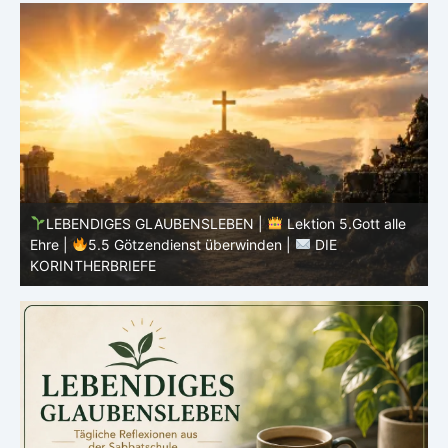
LEBENDIGES GLAUBENSLEBEN |
Lektion 5.Gott alle
Ehre |
5.4 Warnung vor Götzendienst |
DIE
E
KORINTHERBRIEFE
K