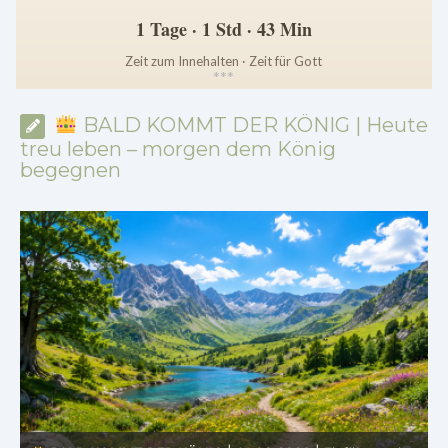
1 Tage · 1 Std · 43 Min
Zeit zum Innehalten · Zeit für Gott
*
*
*
BALD KOMMT DER KÖNIG | Heute
treu leben – morgen dem König
begegnen