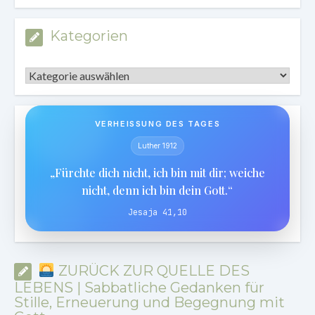
Kategorien
Kategorien
VERHEISSUNG DES TAGES
Luther 1912
„Fürchte dich nicht, ich bin mit dir; weiche
nicht, denn ich bin dein Gott.“
Jesaja 41,10
ZURÜCK ZUR QUELLE DES
LEBENS | Sabbatliche Gedanken für
Stille, Erneuerung und Begegnung mit