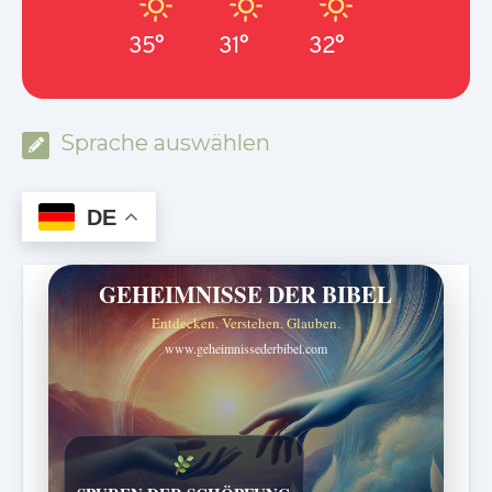
35°
31°
32°
Sprache auswählen
DE
GEHEIMNISSE DER BIBEL
Entdecken. Verstehen. Glauben.
www.geheimnissederbibel.com