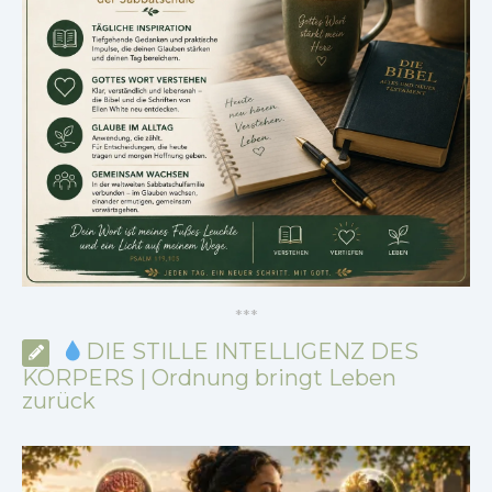
*
*
*
DIE STILLE INTELLIGENZ DES
KÖRPERS | Ordnung bringt Leben
zurück