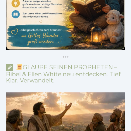
*
*
*
GLAUBE SEINEN PROPHETEN –
Bibel & Ellen White neu entdecken. Tief.
Klar. Verwandelt.