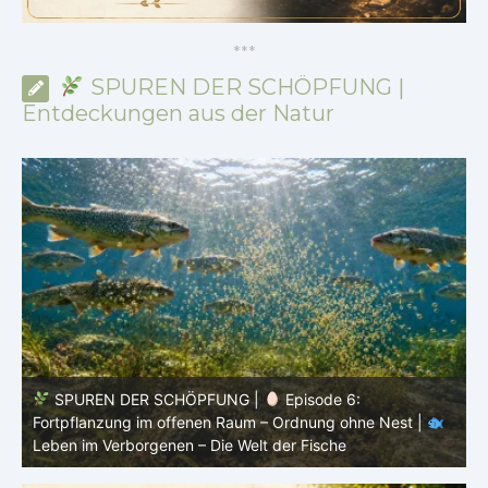
*
*
*
SPUREN DER SCHÖPFUNG |
Entdeckungen aus der Natur
SPUREN DER SCHÖPFUNG |
Episode 5: Schutz ohne
Panzer – Tarnung, Farbe und Form |
Leben im
l
Verborgenen – Die Welt der Fische
L