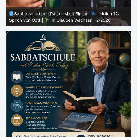
Sabbatschule mit Pastor Mark Finley |
Lektion 11:
Rückschläge |
Im Glauben Wachsen | 2/2026
R