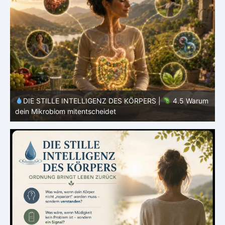
m
DIE STILLE INTELLIGENZ DES KÖRPERS |
4.4 Warum
dein Körper nicht alles verwerten kann
d