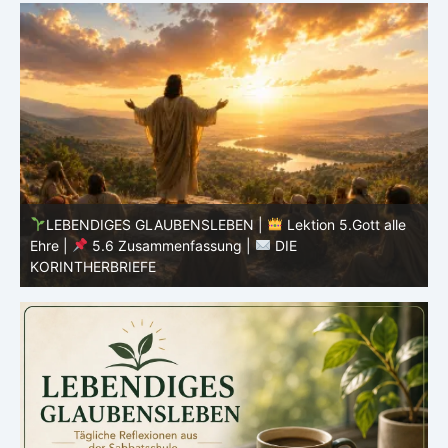
LEBENDIGES GLAUBENSLEBEN |
Lektion 5.Gott alle
Ehre |
5.5 Götzendienst überwinden |
DIE
E
KORINTHERBRIEFE
K