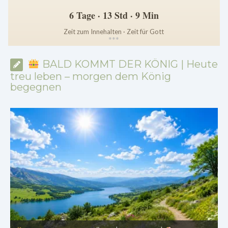
6 Tage · 13 Std · 9 Min
Zeit zum Innehalten · Zeit für Gott
*
*
*
BALD KOMMT DER KÖNIG | Heute
treu leben – morgen dem König
begegnen