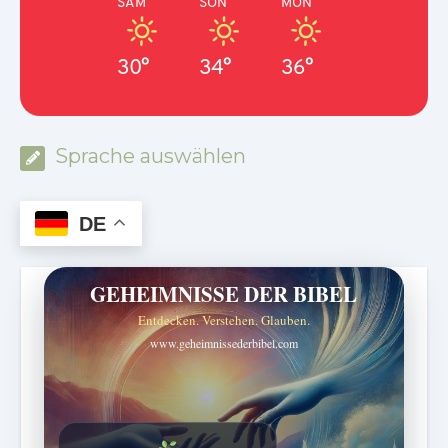
SAM
SON
MON
30°
34°
36°
Sprache auswählen
DE
GEHEIMNISSE DER BIBEL
Entdecken. Verstehen. Glauben.
www.geheimnissederbibel.com