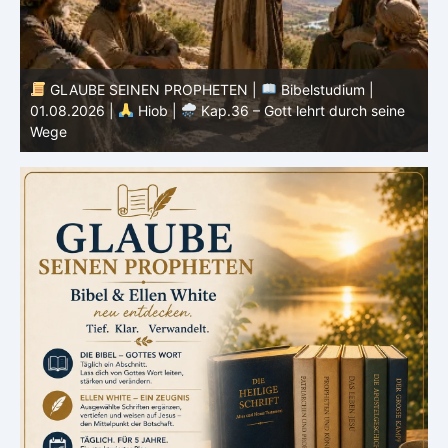
GLAUBE SEINEN PROPHETEN |
Bibelstudium |
31.07.2026 |
Hiob |
Kap.35 – Gott steht über
3
unserem Verstehen
u