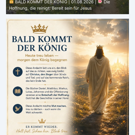
BALD KOMMT DER KÖNIG | 01.08.2026 | Einführung in
den Monat |
August – Heiligung und Charakterbildung
z