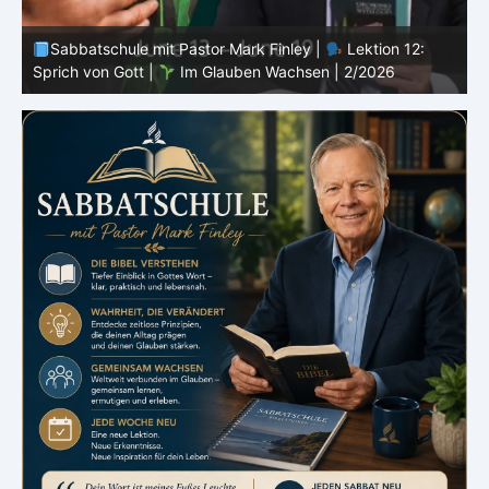
Sabbatschule mit Pastor Mark Finley |
Lektion 11:
Rückschläge |
Im Glauben Wachsen | 2/2026
R