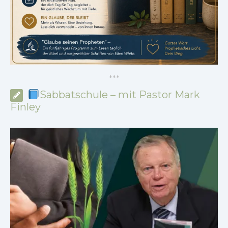
*
*
*
Sabbatschule – mit Pastor Mark
Finley