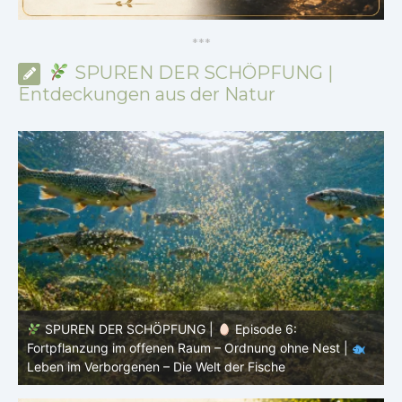
*
*
*
SPUREN DER SCHÖPFUNG |
Entdeckungen aus der Natur
SPUREN DER SCHÖPFUNG |
Episode 5: Schutz ohne
Panzer – Tarnung, Farbe und Form |
Leben im
l
Verborgenen – Die Welt der Fische
L