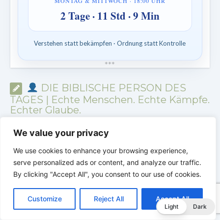
MONTAG & MITTWOCH · 18:00 UHR
2 Tage · 11 Std · 9 Min
Verstehen statt bekämpfen · Ordnung statt Kontrolle
*
*
*
DIE BIBLISCHE PERSON DES
TAGES | Echte Menschen. Echte Kämpfe.
Echter Glaube.
We value your privacy
We use cookies to enhance your browsing experience,
serve personalized ads or content, and analyze our traffic.
By clicking "Accept All", you consent to our use of cookies.
C
F
P
W
T
R
M
T
T
V
o
a
i
h
u
e
e
e
w
i
Customize
Reject All
Accept All
p
c
n
a
m
d
s
l
i
b
r
T
Light
Dark
y
e
t
t
b
d
s
e
t
e
e
L
b
e
s
l
i
e
g
t
r