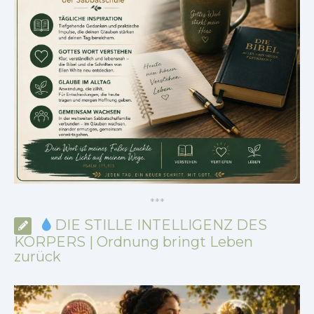
*
*
*
DIE STILLE INTELLIGENZ DES
KÖRPERS | Ordnung bringt Leben
zurück