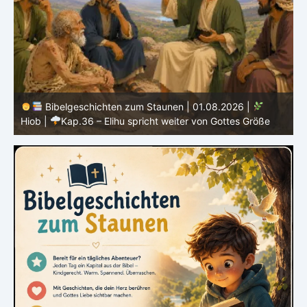
Bibelgeschichten zum Staunen | 31.07.2026 |
Hiob
|
Kap.35 – Elihu spricht über Gott, Mensch und Gebet
H