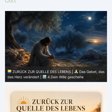
Gott
as
ZURÜCK ZUR QUELLE DES LEBENS |
Das Gebet, das
das Herz verändert |
3.Dein Reich komme
d