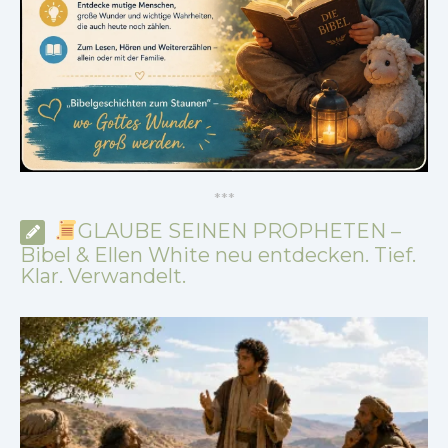
*
*
*
GLAUBE SEINEN PROPHETEN –
Bibel & Ellen White neu entdecken. Tief.
Klar. Verwandelt.