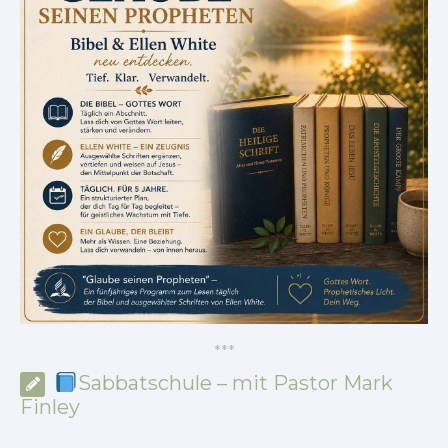
*
*
*
Sabbatschule – mit Pastor Mark
Finley