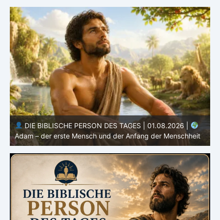
DIE BIBLISCHE PERSON DES TAGES | 31.07.2026 |
Habakuk – der Prophet mit ehrlichen Fragen
O