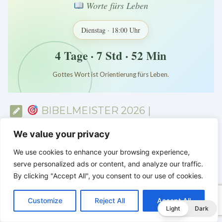
Worte fürs Leben
Dienstag · 18:00 Uhr
4 Tage · 7 Std · 52 Min
Gottes Wort ist Orientierung fürs Leben.
*
*
*
BIBELMEISTER 2026 |
Bibelwissen prüfen, Gottes Wort
entdecken und Woche für Woche im
We value your privacy
Glauben wachsen
We use cookies to enhance your browsing experience,
serve personalized ads or content, and analyze our traffic.
By clicking "Accept All", you consent to our use of cookies.
C
F
P
W
T
R
M
T
T
V
o
a
i
h
u
e
e
e
w
i
Customize
Reject All
Accept All
p
c
n
a
m
d
s
l
i
b
r
T
Light
Dark
y
e
t
t
b
d
s
e
t
e
e
L
b
e
s
l
i
e
g
t
r