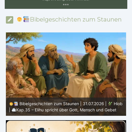
*
*
*
Bibelgeschichten zum Staunen
b
Bibelgeschichten zum Staunen | 30.07.2026 |
Hiob |
Kap.34 – Elihu spricht über Gottes Gerechtigkeit
|