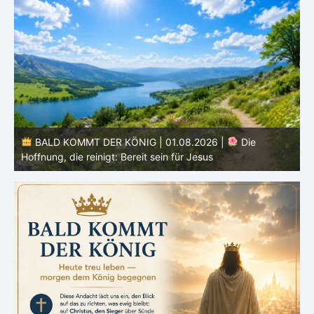
BALD KOMMT DER KÖNIG | 01.08.2026 | Einführung in
den Monat |
August – Heiligung und Charakterbildung
z