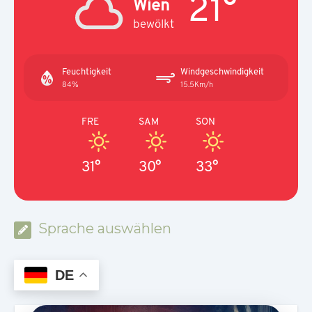
21°
Wien
bewölkt
Feuchtigkeit
Windgeschwindigkeit
84%
15.5Km/h
FRE
SAM
SON
31°
30°
33°
Sprache auswählen
DE