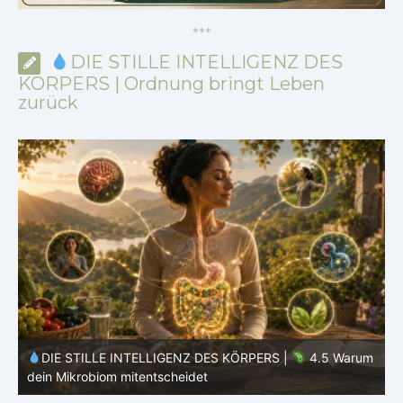
*
*
*
DIE STILLE INTELLIGENZ DES
KÖRPERS | Ordnung bringt Leben
zurück
m
DIE STILLE INTELLIGENZ DES KÖRPERS |
4.4 Warum
dein Körper nicht alles verwerten kann
d