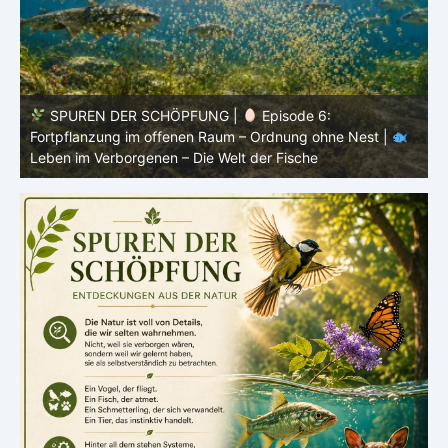
SPUREN DER SCHÖPFUNG |
Episode 5: Schutz ohne
Panzer – Tarnung, Farbe und Form |
Leben im
l
Verborgenen – Die Welt der Fische
L