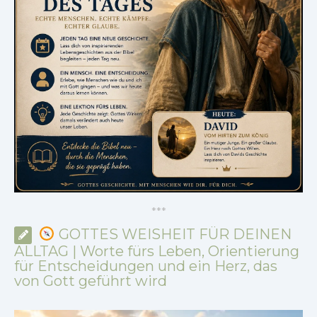
*
*
*
GOTTES WEISHEIT FÜR DEINEN
ALLTAG | Worte fürs Leben, Orientierung
für Entscheidungen und ein Herz, das
von Gott geführt wird