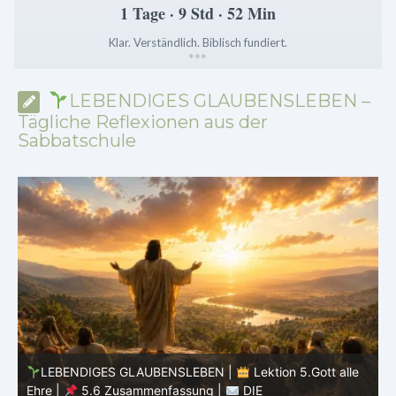
1 Tage · 9 Std · 52 Min
Klar. Verständlich. Biblisch fundiert.
*
*
*
LEBENDIGES GLAUBENSLEBEN –
Tägliche Reflexionen aus der
Sabbatschule
LEBENDIGES GLAUBENSLEBEN |
Lektion 5.Gott alle
Ehre |
5.5 Götzendienst überwinden |
DIE
E