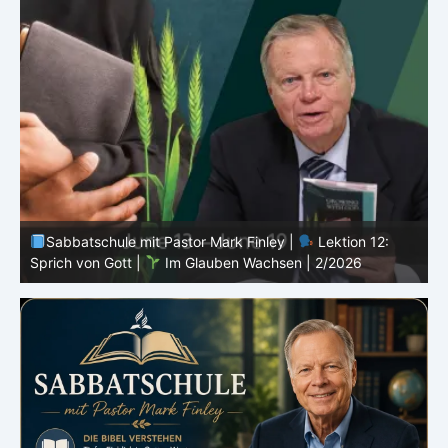
Sabbatschule mit Pastor Mark Finley |
Lektion 11:
Rückschläge |
Im Glauben Wachsen | 2/2026
R