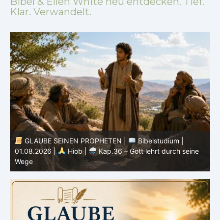
Bibel & Ellen White neu entdecken. Tief.
Klar. Verwandelt.
GLAUBE SEINEN PROPHETEN |
Bibelstudium |
31.07.2026 |
Hiob |
Kap.35 – Gott steht über
3
unserem Verstehen
u