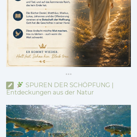
*
*
*
SPUREN DER SCHÖPFUNG |
Entdeckungen aus der Natur