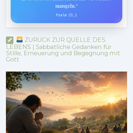
mangeln.“
Psalm 23,1
ZURÜCK ZUR QUELLE DES
LEBENS | Sabbatliche Gedanken für
Stille, Erneuerung und Begegnung mit
Gott