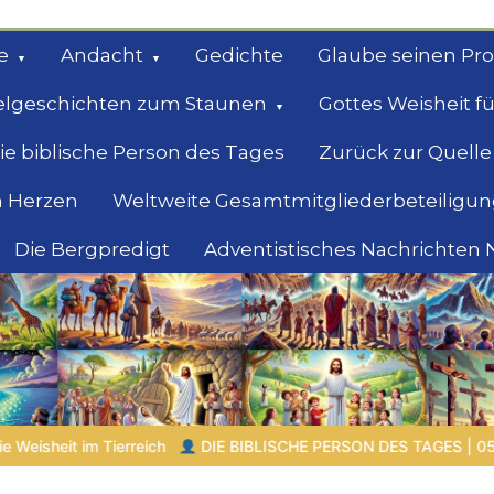
e
Andacht
Gedichte
Glaube seinen Pr
elgeschichten zum Staunen
Gottes Weisheit fü
ie biblische Person des Tages
Zurück zur Quelle
 Herzen
Weltweite Gesamtmitgliederbeteiligun
Die Bergpredigt
Adventistisches Nachrichten
bel
Suche
RSON DES TAGES | 05.08.2026 |
Laban – der Mann, der andere üb