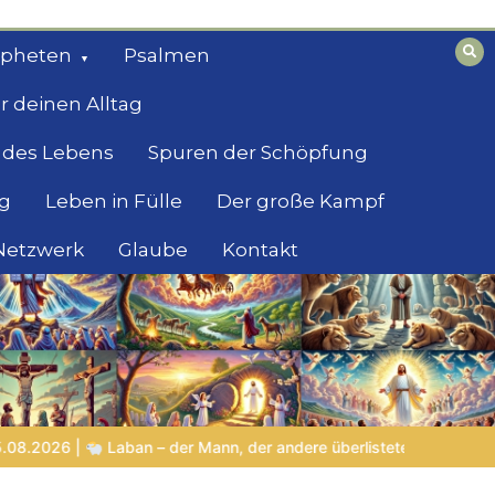
opheten
Psalmen
r deinen Alltag
 des Lebens
Spuren der Schöpfung
g
Leben in Fülle
Der große Kampf
 Netzwerk
Glaube
Kontakt
erlistete und selbst Gottes Grenzen erlebte
LEBENDIGES GLAU