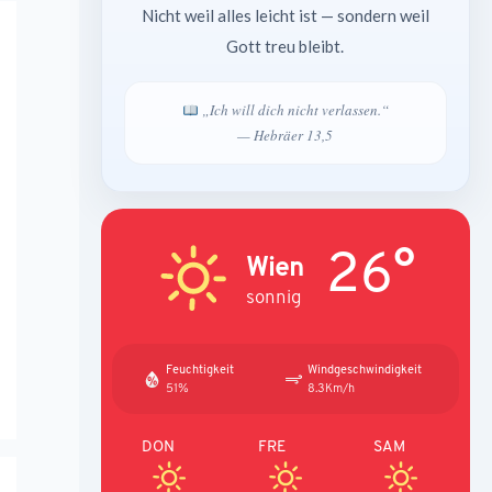
Nicht weil alles leicht ist — sondern weil
Gott treu bleibt.
„Ich will dich nicht verlassen.“
— Hebräer 13,5
26°
Wien
sonnig
Feuchtigkeit
Windgeschwindigkeit
51%
8.3Km/h
DON
FRE
SAM