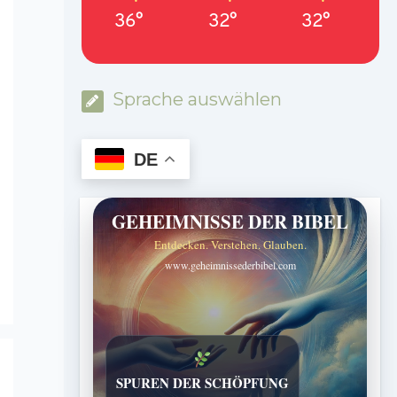
36°
32°
32°
Sprache auswählen
DE
GEHEIMNISSE DER BIBEL
Entdecken. Verstehen. Glauben.
www.geheimnissederbibel.com
SPUREN DER SCHÖPFUNG