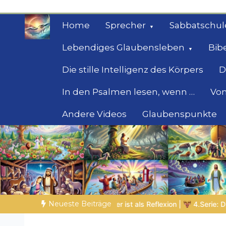
Zum
Inhalt
Home
Sprecher
Sabbatschul
springen
Lebendiges Glaubensleben
Bib
Die stille Intelligenz des Körpers
D
In den Psalmen lesen, wenn …
Von
Andere Videos
Glaubenspunkte
Geheimnisse der Bi
Biblische Einsichten für Menschen auf der 
Neueste Beiträge
lexion |
4.Serie: Die Weisheit im Tierreich
DIE BIBLISCHE PE