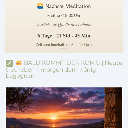
Nächste Meditation
Freitag · 18:00 Uhr
Zurück zur Quelle des Lebens
6 Tage · 21 Std · 43 Min
Zeit zum Innehalten · Zeit für Gott
*
*
*
BALD KOMMT DER KÖNIG | Heute
treu leben – morgen dem König
begegnen