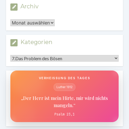
Archiv
Archiv
Kategorien
Kategorien
VERHEISSUNG DES TAGES
Luther 1912
„Der Herr ist mein Hirte, mir wird nichts
mangeln.“
Psalm 23,1