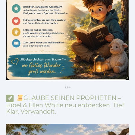
*
*
*
GLAUBE SEINEN PROPHETEN –
Bibel & Ellen White neu entdecken. Tief.
Klar. Verwandelt.