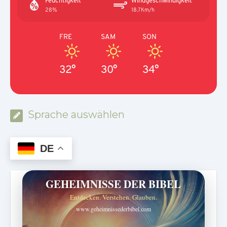
Feuchtigkeit
Windgeschwindigkeit
28%
18.7Km/h
FRE
SAM
SON
32°
30°
34°
Sprache auswählen
DE
GEHEIMNISSE DER BIBEL
Entdecken. Verstehen. Glauben.
www.geheimnissederbibel.com