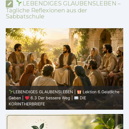
LEBENDIGES GLAUBENSLEBEN –
Tägliche Reflexionen aus der
Sabbatschule
he
LEBENDIGES GLAUBENSLEBEN |
Lektion 6.Geistliche
Gaben |
6.3 Der bessere Weg |
DIE
G
KORINTHERBRIEFE
K