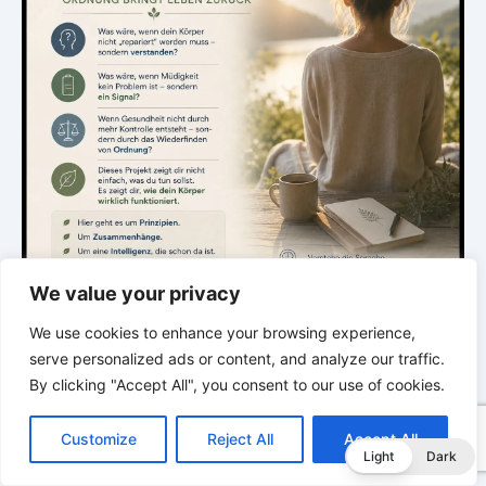
We value your privacy
We use cookies to enhance your browsing experience,
.
serve personalized ads or content, and analyze our traffic.
By clicking "Accept All", you consent to our use of cookies.
C
F
P
W
T
R
M
T
T
V
DIE STILLE INTELLIGENZ DES KÖRPERS
o
a
i
h
u
e
e
e
w
i
Customize
Reject All
Accept All
Ordnung bringt Leben zurück
p
c
n
a
m
d
s
l
i
b
r
T
Light
Dark
y
e
t
t
b
d
s
e
t
e
e
L
b
e
s
l
i
e
g
t
r