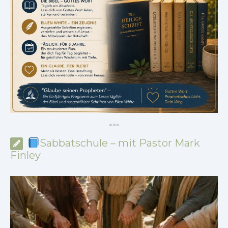
*
*
*
Sabbatschule – mit Pastor Mark
Finley