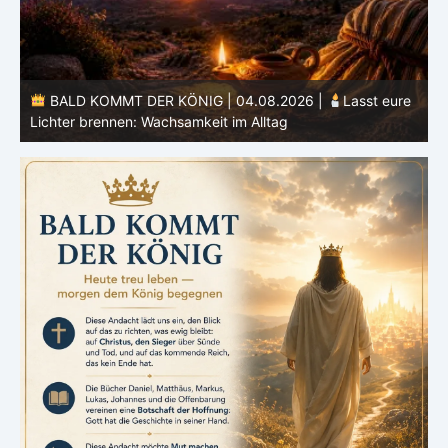
BALD KOMMT DER KÖNIG | 04.08.2026 |
Lasst eure
Lichter brennen: Wachsamkeit im Alltag
H