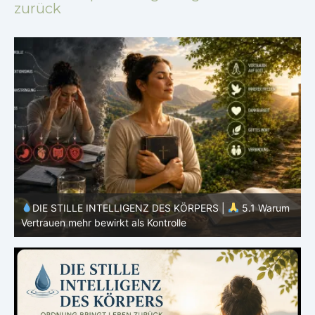
zurück
m
DIE STILLE INTELLIGENZ DES KÖRPERS |
5.1 Warum
Vertrauen mehr bewirkt als Kontrolle
E