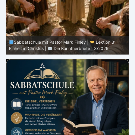
Sabbatschule mit Pastor Mark Finley |
Lektion 3:
D
Einheit in Christus |
Die Korintherbriefe | 3/2026
3