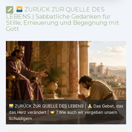
ZURÜCK ZUR QUELLE DES
LEBENS | Sabbatliche Gedanken für
Stille, Erneuerung und Begegnung mit
Gott
ZURÜCK ZUR QUELLE DES LEBENS |
Das Gebet, das
as
das Herz verändert |
7.Wie auch wir vergeben unsern
Schuldigern
d