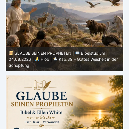
GLAUBE SEINEN PROPHETEN |
Bibelstudium |
04.08.2026 |
Hiob |
Kap.39 – Gottes Weisheit in der
0
Schöpfung
d