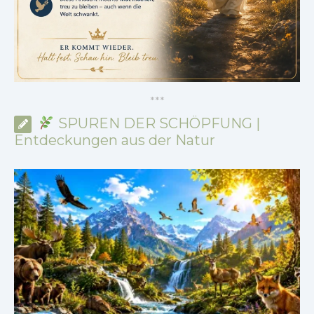
*
*
*
SPUREN DER SCHÖPFUNG |
Entdeckungen aus der Natur