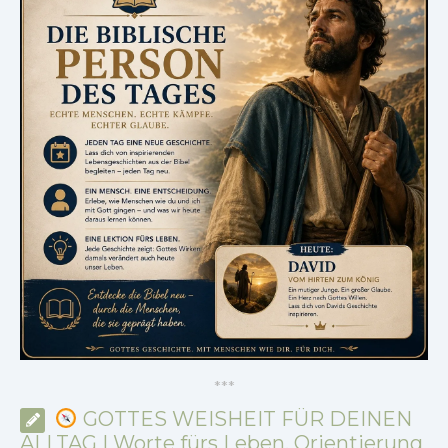
*
*
*
GOTTES WEISHEIT FÜR DEINEN
ALLTAG | Worte fürs Leben, Orientierung