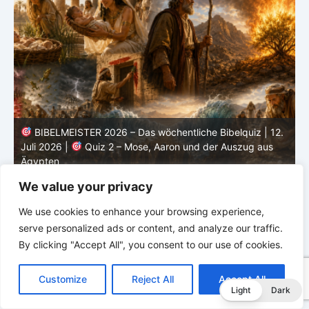
.
BIBELMEISTER 2026 – Das wöchentliche Bibelquiz | 12.
Juli 2026 |
Quiz 2 – Mose, Aaron und der Auszug aus
Ägypten
J
We value your privacy
We use cookies to enhance your browsing experience,
serve personalized ads or content, and analyze our traffic.
By clicking "Accept All", you consent to our use of cookies.
C
F
P
W
T
R
M
T
T
V
o
a
i
h
u
e
e
e
w
i
Customize
Reject All
Accept All
p
c
n
a
m
d
s
l
i
b
r
T
Light
Dark
y
e
t
t
b
d
s
e
t
e
e
L
b
e
s
l
i
e
g
t
r