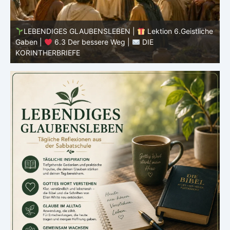
he
LEBENDIGES GLAUBENSLEBEN |
Lektion 6.Geistliche
Gaben |
6.3 Der bessere Weg |
DIE
G
KORINTHERBRIEFE
K