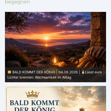
begegnen
e
BALD KOMMT DER KÖNIG | 03.08.2026 |
Ein reines
Herz: Heiligung beginnt im Inneren
ä