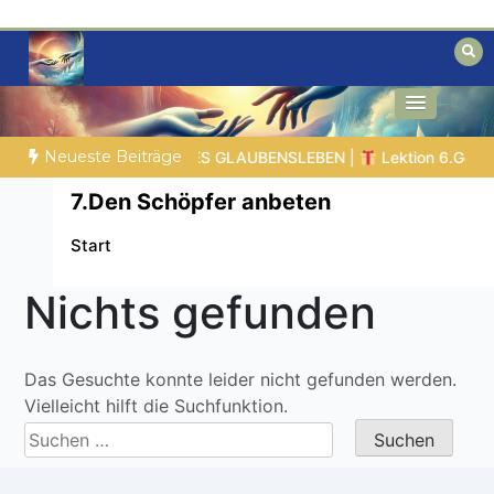
Zum
Inhalt
springen
Biblische Einsichten für Menschen auf
Geheimnisse der Bibel
der Suche
Neueste Beiträge
sammenfassung |
DIE KORINTHERBRIEFE
GLAUBE SEINEN P
7.Den Schöpfer anbeten
Start
Nichts gefunden
Das Gesuchte konnte leider nicht gefunden werden.
Vielleicht hilft die Suchfunktion.