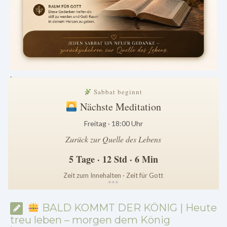
.
Sabbat beginnt
Nächste Meditation
Freitag · 18:00 Uhr
Zurück zur Quelle des Lebens
5 Tage · 12 Std · 6 Min
Zeit zum Innehalten · Zeit für Gott
*
*
*
BALD KOMMT DER KÖNIG | Heute
treu leben – morgen dem König