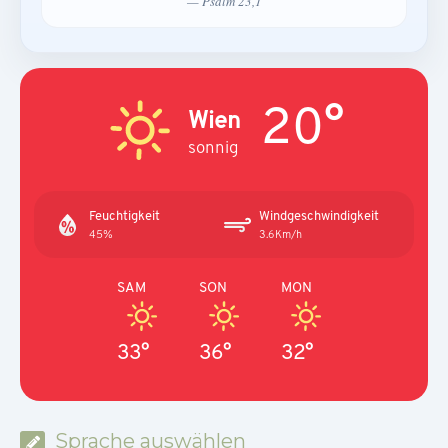
— Psalm 23,1
20°
Wien
sonnig
Feuchtigkeit
Windgeschwindigkeit
45%
3.6Km/h
SAM
SON
MON
33°
36°
32°
Sprache auswählen