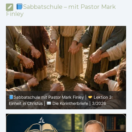
Sabbatschule – mit Pastor Mark
Finley
Sabbatschule mit Pastor Mark Finley |
Lektion 1: Der
Dienst von Paulus in Korinth |
Die Korintherbriefe |
3/2026
i