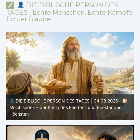
DIE BIBLISCHE PERSON DES
TAGES | Echte Menschen. Echte Kämpfe.
Echter Glaube.
DIE BIBLISCHE PERSON DES TAGES | 04.08.2026 |
Melchisedek – der König des Friedens und Priester des
Höchsten
S