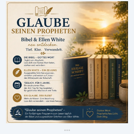
*
*
*