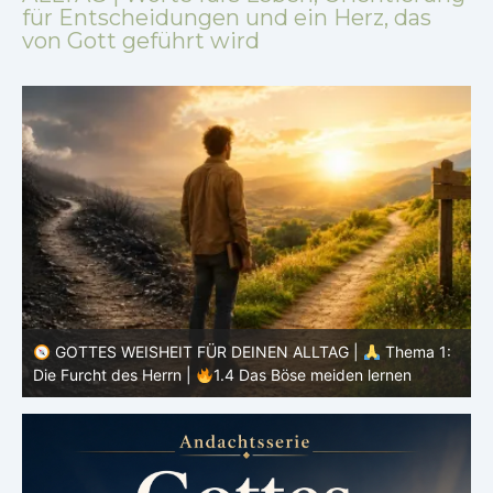
für Entscheidungen und ein Herz, das
von Gott geführt wird
:
GOTTES WEISHEIT FÜR DEINEN ALLTAG |
Thema 1:
D
Die Furcht des Herrn |
1.4 Das Böse meiden lernen
s