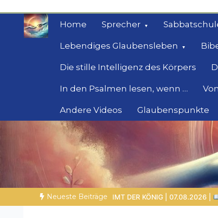
Zum
Inhalt
Home
Sprecher
Sabbatschul
springen
Lebendiges Glaubensleben
Bib
Die stille Intelligenz des Körpers
D
In den Psalmen lesen, wenn …
Von
Andere Videos
Glaubenspunkte
Geheimnisse der Bi
Biblische Einsichten für Menschen auf der 
Neueste Beiträge
 KOMMT DER KÖNIG | 07.08.2026 |
Gottes Wort heiligt: Wahrhei