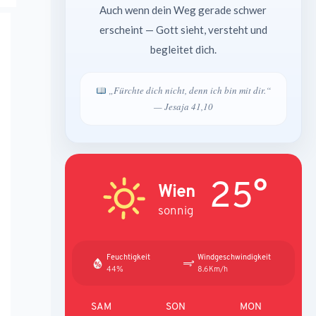
Auch wenn dein Weg gerade schwer
erscheint — Gott sieht, versteht und
begleitet dich.
„Fürchte dich nicht, denn ich bin mit dir.“
— Jesaja 41,10
25°
Wien
sonnig
Feuchtigkeit
Windgeschwindigkeit
44%
8.6Km/h
SAM
SON
MON