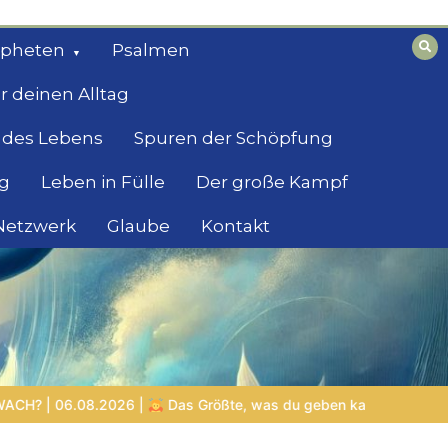
opheten
Psalmen
r deinen Alltag
 des Lebens
Spuren der Schöpfung
g
Leben in Fülle
Der große Kampf
 Netzwerk
Glaube
Kontakt
Größte, was du geben kannst
VON BABYLON ZUM EWIGEN REIC