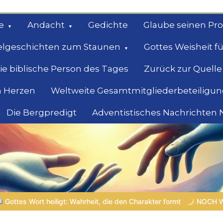
e
Andacht
Gedichte
Glaube seinen Pr
elgeschichten zum Staunen
Gottes Weisheit fü
ie biblische Person des Tages
Zurück zur Quelle
 Herzen
Weltweite Gesamtmitgliederbeteiligun
Die Bergpredigt
Adventistisches Nachrichten
bel
Suche
t, die den Charakter formt
NOCH WACH? | 06.08.2026 |
Das 