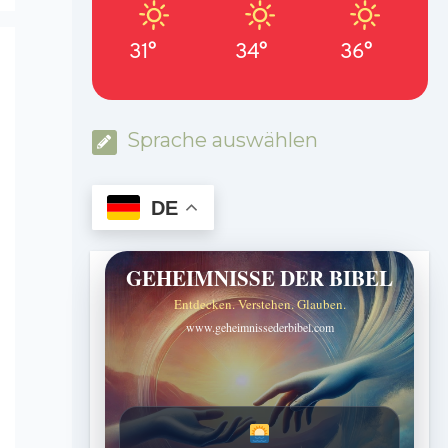
31°
34°
36°
Sprache auswählen
DE
GEHEIMNISSE DER BIBEL
Entdecken. Verstehen. Glauben.
www.geheimnissederbibel.com