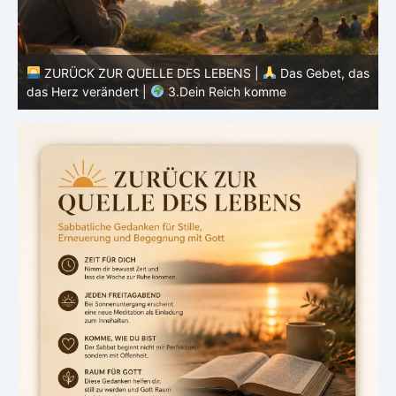
as
ZURÜCK ZUR QUELLE DES LEBENS |
Das Gebet, das
das Herz verändert |
2.Geheiligt werde dein Name
d