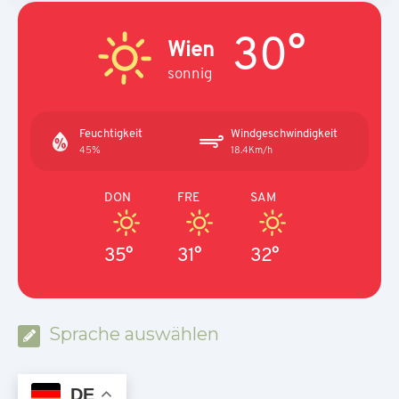
30°
Wien
sonnig
Feuchtigkeit
Windgeschwindigkeit
45%
18.4Km/h
DON
FRE
SAM
35°
31°
32°
Sprache auswählen
DE