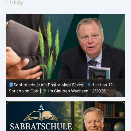
Finley
Sabbatschule mit Pastor Mark Finley |
Lektion 11:
Rückschläge |
Im Glauben Wachsen | 2/2026
R