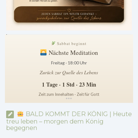
.
Sabbat beginnt
Nächste Meditation
Freitag · 18:00 Uhr
Zurück zur Quelle des Lebens
1 Tage · 1 Std · 23 Min
Zeit zum Innehalten · Zeit für Gott
*
*
*
BALD KOMMT DER KÖNIG | Heute
treu leben – morgen dem König
begegnen