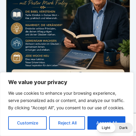
We value your privacy
We use cookies to enhance your browsing experience,
.
serve personalized ads or content, and analyze our traffic.
Bibelstudium
By clicking "Accept All", you consent to our use of cookies.
Sabbatschule
C
F
P
W
T
R
M
T
T
V
o
a
i
h
u
e
e
e
w
i
Customize
Reject All
Accept All
p
c
n
a
m
d
s
l
i
b
r
mit Pastor Mark Finley
T
Light
Dark
y
e
t
t
b
d
s
e
t
e
e
Samstag · 20:00 Uhr
L
b
e
s
l
i
e
g
t
r