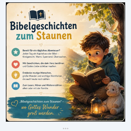
*
*
*