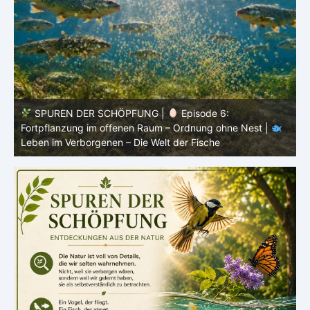
SPUREN DER SCHÖPFUNG |
Episode 5: Schutz ohne
Panzer – Tarnung, Farbe und Form |
Leben im
l
Verborgenen – Die Welt der Fische
L