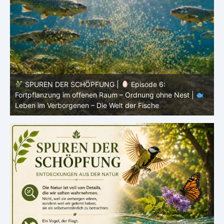
SPUREN DER SCHÖPFUNG |
Episode 5: Schutz ohne
Panzer – Tarnung, Farbe und Form |
Leben im
l
Verborgenen – Die Welt der Fische
L