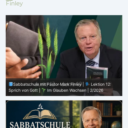
Finley
Sabbatschule mit Pastor Mark Finley |
Lektion 11:
Rückschläge |
Im Glauben Wachsen | 2/2026
R