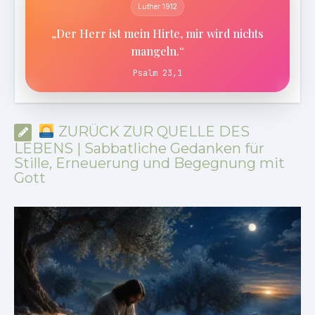
Luther 1912
„Der Herr ist mein Hirte, mir wird nichts
mangeln.“
Psalm 23,1
ZURÜCK ZUR QUELLE DES
LEBENS | Sabbatliche Gedanken für
Stille, Erneuerung und Begegnung mit
Gott