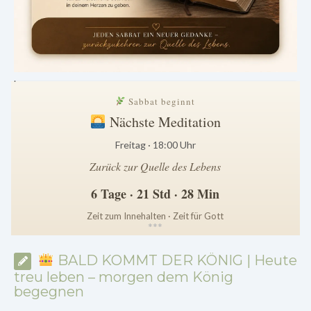
.
Sabbat beginnt
Nächste Meditation
Freitag · 18:00 Uhr
Zurück zur Quelle des Lebens
6 Tage · 21 Std · 28 Min
Zeit zum Innehalten · Zeit für Gott
*
*
*
BALD KOMMT DER KÖNIG | Heute
treu leben – morgen dem König
begegnen