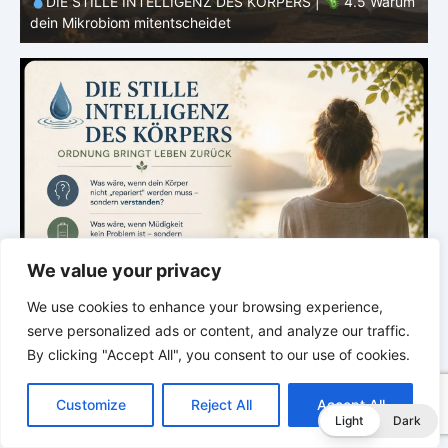
m
DIE STILLE INTELLIGENZ DES KÖRPERS |
4.4 Warum
dein Körper nicht alles verwerten kann
d
We value your privacy
We use cookies to enhance your browsing experience,
serve personalized ads or content, and analyze our traffic.
By clicking "Accept All", you consent to our use of cookies.
C
F
P
W
T
R
M
T
T
V
o
a
i
h
u
e
e
e
w
i
Customize
Reject All
Accept All
p
c
n
a
m
d
s
l
i
b
r
T
Light
Dark
y
e
t
t
b
d
s
e
t
e
e
L
b
e
s
l
i
e
g
t
r