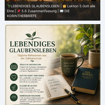
LEBENDIGES GLAUBENSLEBEN |
Lektion 5.Gott alle
Ehre |
5.5 Götzendienst überwinden |
DIE
E
KORINTHERBRIEFE
K