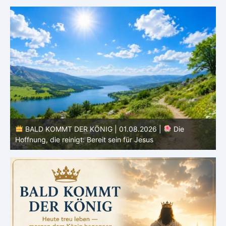
BALD KOMMT DER KÖNIG | 01.08.2026 | Einführung in
den Monat |
August – Heiligung und Charakterbildung
z