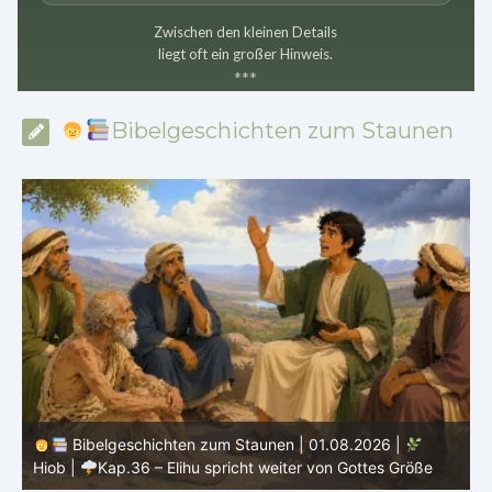
Zwischen den kleinen Details
liegt oft ein großer Hinweis.
*
*
*
Bibelgeschichten zum Staunen
Bibelgeschichten zum Staunen | 31.07.2026 |
Hiob
|
Kap.35 – Elihu spricht über Gott, Mensch und Gebet
H