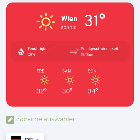
31°
Wien
sonnig
Feuchtigkeit
Windgeschwindigkeit
28%
18.7Km/h
FRE
SAM
SON
32°
30°
34°
Sprache auswählen