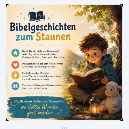
*
*
*