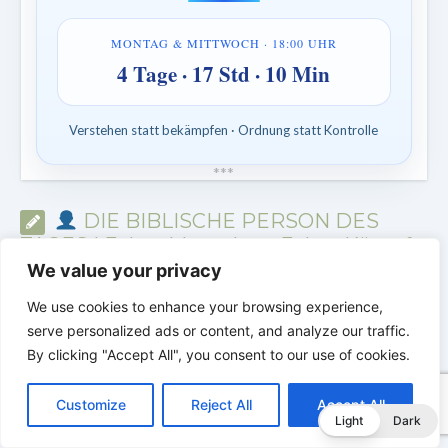
MONTAG & MITTWOCH · 18:00 UHR
4 Tage · 17 Std · 10 Min
Verstehen statt bekämpfen · Ordnung statt Kontrolle
*
*
*
DIE BIBLISCHE PERSON DES
TAGES | Echte Menschen. Echte Kämpfe.
Echter Glaube.
We value your privacy
We use cookies to enhance your browsing experience,
serve personalized ads or content, and analyze our traffic.
By clicking "Accept All", you consent to our use of cookies.
C
F
P
W
T
R
M
T
T
V
o
a
i
h
u
e
e
e
w
i
Customize
Reject All
Accept All
p
c
n
a
m
d
s
l
i
b
r
T
Light
Dark
y
e
t
t
b
d
s
e
t
e
e
L
b
e
s
l
i
e
g
t
r