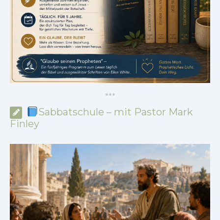
*
*
*
Sabbatschule – mit Pastor Mark
Finley