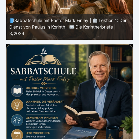
Sabbatschule mit Pastor Mark Finley |
Lektion 13: Bis
in Ewigkeit |
Im Glauben Wachsen | 2/2026
S