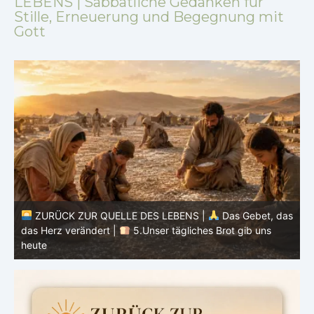
LEBENS | Sabbatliche Gedanken für
Stille, Erneuerung und Begegnung mit
Gott
as
ZURÜCK ZUR QUELLE DES LEBENS |
Das Gebet, das
das Herz verändert |
4.Dein Wille geschehe
d