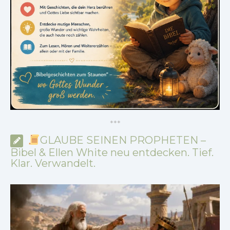
*
*
*
GLAUBE SEINEN PROPHETEN –
Bibel & Ellen White neu entdecken. Tief.
Klar. Verwandelt.