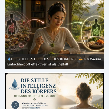
m
DIE STILLE INTELLIGENZ DES KÖRPERS |
4.5 Warum
dein Mikrobiom mitentscheidet
d