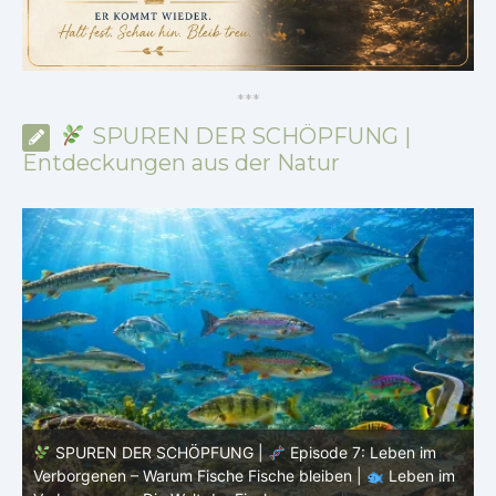
*
*
*
SPUREN DER SCHÖPFUNG |
Entdeckungen aus der Natur
SPUREN DER SCHÖPFUNG |
Episode 6:
m
Fortpflanzung im offenen Raum – Ordnung ohne Nest |
P