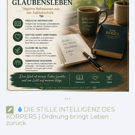
*
*
*
DIE STILLE INTELLIGENZ DES
KÖRPERS | Ordnung bringt Leben
zurück