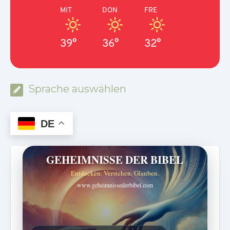
MIT
DON
FRE
39°
36°
32°
Sprache auswählen
DE
GEHEIMNISSE DER BIBEL
Entdecken. Verstehen. Glauben.
www.geheimnissederbibel.com