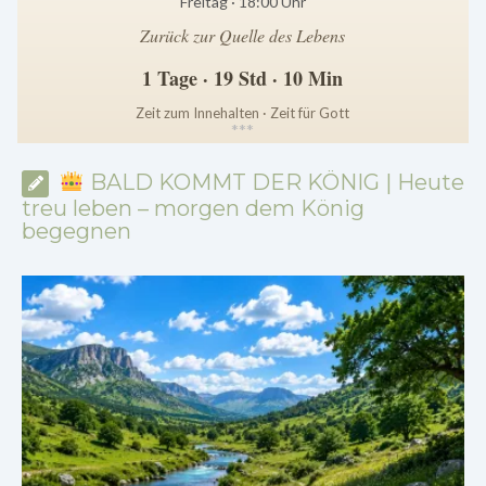
Freitag · 18:00 Uhr
Zurück zur Quelle des Lebens
1 Tage · 19 Std · 10 Min
Zeit zum Innehalten · Zeit für Gott
*
*
*
BALD KOMMT DER KÖNIG | Heute
treu leben – morgen dem König
begegnen