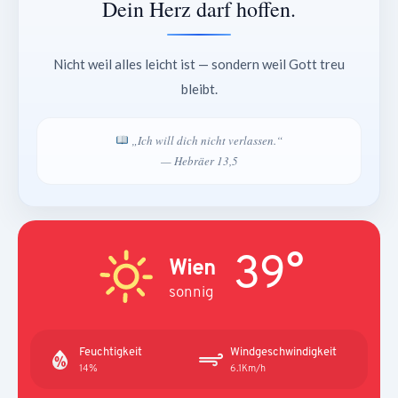
Dein Herz darf hoffen.
Nicht weil alles leicht ist — sondern weil Gott treu
bleibt.
„Ich will dich nicht verlassen.“
— Hebräer 13,5
39°
Wien
sonnig
Feuchtigkeit
Windgeschwindigkeit
14%
6.1Km/h