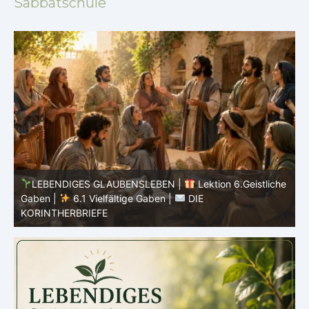
Sabbatschule
he
LEBENDIGES GLAUBENSLEBEN |
Lektion 5.Gott alle
Ehre |
5.6 Zusammenfassung |
DIE
E
KORINTHERBRIEFE
K