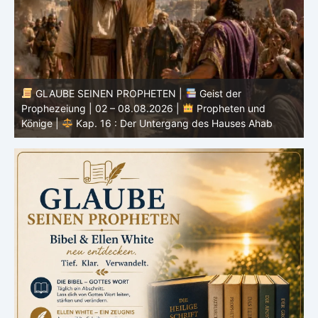
GLAUBE SEINEN PROPHETEN |
Bibelstudium |
01.08.2026 |
Hiob |
Kap.36 – Gott lehrt durch seine
3
Wege
u