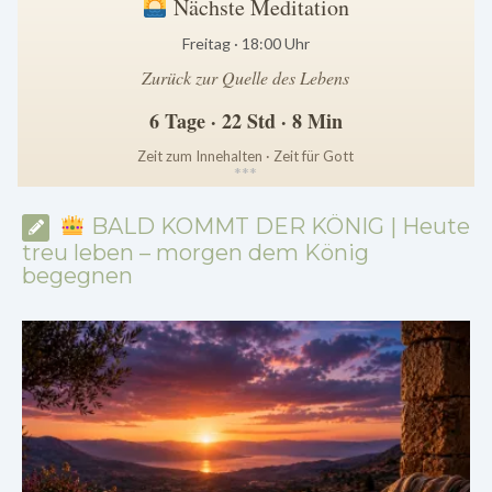
Nächste Meditation
Freitag · 18:00 Uhr
Zurück zur Quelle des Lebens
6 Tage · 22 Std · 8 Min
Zeit zum Innehalten · Zeit für Gott
*
*
*
BALD KOMMT DER KÖNIG | Heute
treu leben – morgen dem König
begegnen