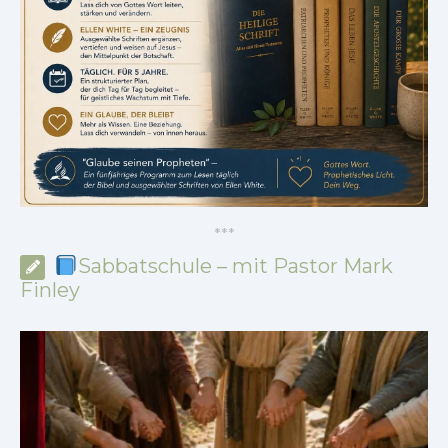
*
*
*
Sabbatschule – mit Pastor Mark
Finley