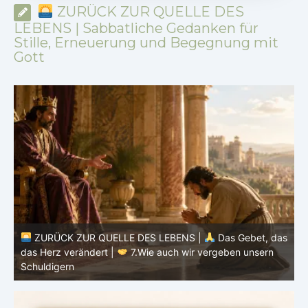
ZURÜCK ZUR QUELLE DES
LEBENS | Sabbatliche Gedanken für
Stille, Erneuerung und Begegnung mit
Gott
ZURÜCK ZUR QUELLE DES LEBENS |
Das Gebet, das
as
das Herz verändert |
7.Wie auch wir vergeben unsern
Schuldigern
d