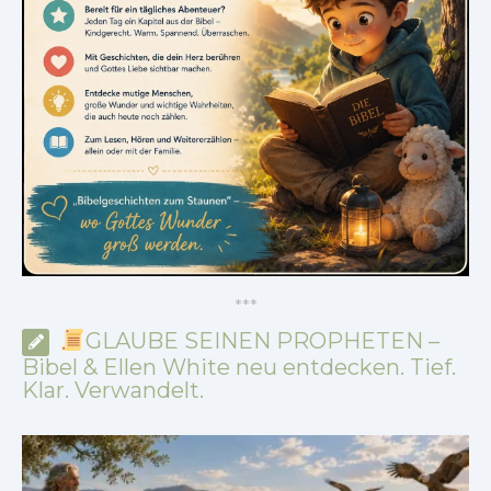
*
*
*
GLAUBE SEINEN PROPHETEN –
Bibel & Ellen White neu entdecken. Tief.
Klar. Verwandelt.