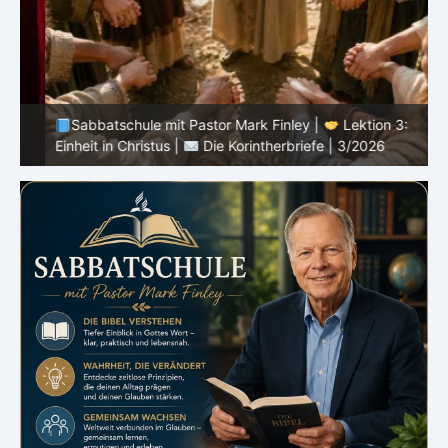
Sabbatschule mit Pastor Mark Finley |
Lektion 3:
D
Einheit in Christus |
Die Korintherbriefe | 3/2026
3