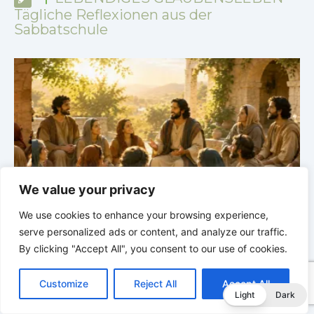
Tägliche Reflexionen aus der
Sabbatschule
We value your privacy
he
LEBENDIGES GLAUBENSLEBEN |
Lektion 6.Geistliche
We use cookies to enhance your browsing experience,
Gaben |
6.3 Der bessere Weg |
DIE
G
serve personalized ads or content, and analyze our traffic.
KORINTHERBRIEFE
K
By clicking "Accept All", you consent to our use of cookies.
C
F
P
W
T
R
M
T
T
V
o
a
i
h
u
e
e
e
w
i
Customize
Reject All
Accept All
p
c
n
a
m
d
s
l
i
b
r
T
Light
Dark
y
e
t
t
b
d
s
e
t
e
e
L
b
e
s
l
i
e
g
t
r