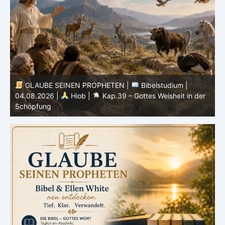
GLAUBE SEINEN PROPHETEN |
Bibelstudium |
04.08.2026 |
Hiob |
Kap.39 – Gottes Weisheit in der
0
Schöpfung
d