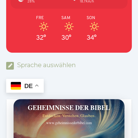
28%
18.7Km/h
FRE
SAM
SON
32°
30°
34°
Sprache auswählen
DE
GEHEIMNISSE DER BIBEL
Entdecken. Verstehen. Glauben.
www.geheimnissederbibel.com