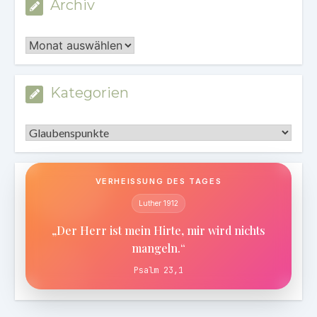
Archiv
Archiv
Kategorien
Kategorien
VERHEISSUNG DES TAGES
Luther 1912
„Der Herr ist mein Hirte, mir wird nichts
mangeln.“
Psalm 23,1