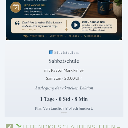
.
Bibelstudium
Sabbatschule
mit Pastor Mark Finley
Samstag · 20:00 Uhr
Auslegung der aktuellen Lektion
1 Tage · 0 Std · 8 Min
Klar. Verständlich. Biblisch fundiert.
*
*
*
LEBENDIGES GLAUBENSLEBEN –