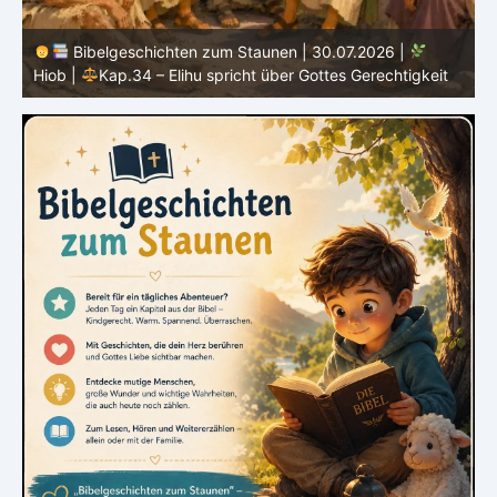
Bibelgeschichten zum Staunen | 29.07.2026 |
Hiob
|
Kap.33 – Elihu spricht Hiob direkt an
|