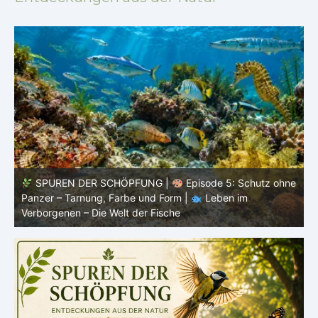
ne
SPUREN DER SCHÖPFUNG |
Episode 4: Kalt, aber
lebendig – Leben ohne konstante Körpertemperatur |
o
Leben im Verborgenen – Die Welt der Fische
i