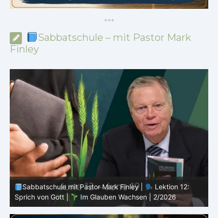
*
*
*
Sabbatschule – mit Pastor Mark
Finley
Sabbatschule mit Pastor Mark Finley |
Lektion 11:
Rückschläge |
Im Glauben Wachsen | 2/2026
R