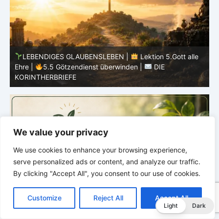
LEBENDIGES GLAUBENSLEBEN |
Lektion 5.Gott alle
Ehre |
5.4 Warnung vor Götzendienst |
DIE
E
KORINTHERBRIEFE
K
We value your privacy
We use cookies to enhance your browsing experience,
serve personalized ads or content, and analyze our traffic.
By clicking "Accept All", you consent to our use of cookies.
C
F
P
W
T
R
M
T
T
V
o
a
i
h
u
e
e
e
w
i
Customize
Reject All
Accept All
p
c
n
a
m
d
s
l
i
b
r
T
Light
Dark
y
e
t
t
b
d
s
e
t
e
e
L
b
e
s
l
i
e
g
t
r