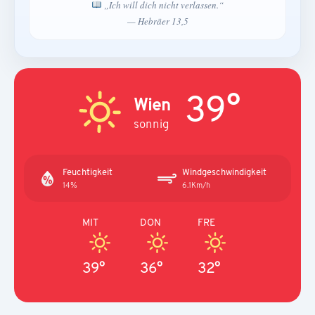
„Ich will dich nicht verlassen.“
— Hebräer 13,5
39°
Wien
sonnig
Feuchtigkeit
Windgeschwindigkeit
14%
6.1Km/h
MIT
DON
FRE
39°
36°
32°