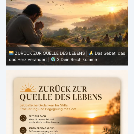
as
ZURÜCK ZUR QUELLE DES LEBENS |
Das Gebet, das
das Herz verändert |
2.Geheiligt werde dein Name
d