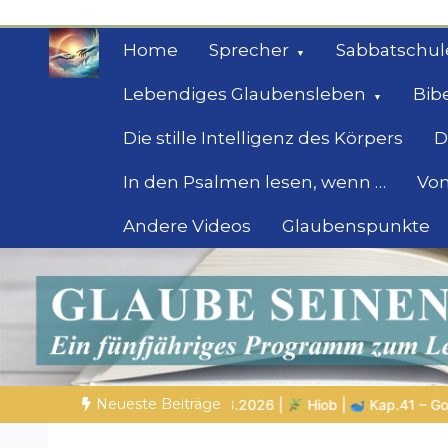
Zum
Inhalt
Home
Sprecher
Sabbatschul
springen
Lebendiges Glaubensleben
Bib
Die stille Intelligenz des Körpers
D
In den Psalmen lesen, wenn …
Von
Andere Videos
Glaubenspunkte
Geheimnisse der Bi
Biblische Einsichten für Menschen auf der 
Neueste Beiträge
iob |
Kap.41 – Gott zeigt Hiob Leviathan
SPUREN DER SCHÖ