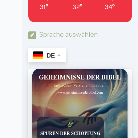
31°
32°
34°
Sprache auswählen
DE
GEHEIMNISSE DER BIBEL
Entdecken. Verstehen. Glauben.
www.geheimnissederbibel.com
SPUREN DER SCHÖPFUNG