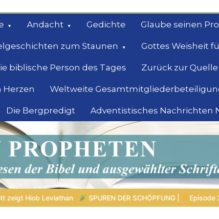
e
Andacht
Gedichte
Glaube seinen Pr
elgeschichten zum Staunen
Gottes Weisheit fü
ie biblische Person des Tages
Zurück zur Quelle
 Herzen
Weltweite Gesamtmitgliederbeteiligun
Die Bergpredigt
Adventistisches Nachrichten
bel
Suche
PFUNG |
Episode 2 – Entscheiden ohne Nachdenken – Wenn Reaktio