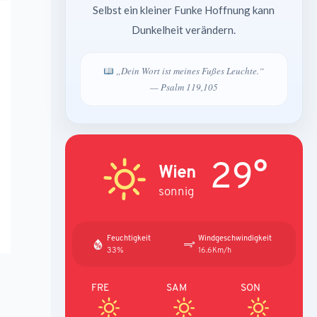
Selbst ein kleiner Funke Hoffnung kann
Dunkelheit verändern.
„Dein Wort ist meines Fußes Leuchte.“
— Psalm 119,105
29°
Wien
sonnig
Feuchtigkeit
Windgeschwindigkeit
33%
16.6Km/h
FRE
SAM
SON