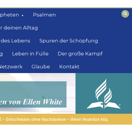
opheten
Psalmen
r deinen Alltag
 des Lebens
Spuren der Schöpfung
g
Leben in Fülle
Der große Kampf
 Netzwerk
Glaube
Kontakt
n klüger ist als Reflexion |
4.Serie: Die Weisheit im Tierreich