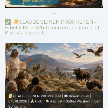
*
*
*
GLAUBE SEINEN PROPHETEN –
Bibel & Ellen White neu entdecken. Tief.
Klar. Verwandelt.
GLAUBE SEINEN PROPHETEN |
Bibelstudium |
04.08.2026 |
Hiob |
Kap.39 – Gottes Weisheit in der
0
Schöpfung
d