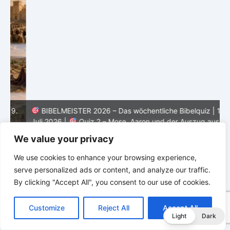
.
BIBELMEISTER 2026 – Das wöchentliche Bibelquiz | 12.
Juli 2026 |
Quiz 2 – Mose, Aaron und der Auszug aus
Ägypten
J
We value your privacy
We use cookies to enhance your browsing experience,
serve personalized ads or content, and analyze our traffic.
By clicking "Accept All", you consent to our use of cookies.
C
F
P
W
T
R
M
T
T
V
o
a
i
h
u
e
e
e
w
i
Customize
Reject All
Accept All
p
c
n
a
m
d
s
l
i
b
r
T
Light
Dark
y
e
t
t
b
d
s
e
t
e
e
L
b
e
s
l
i
e
g
t
r