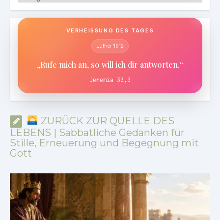
VERHEISSUNG DES TAGES
Luther 1912
„Rufe mich an, so will ich dir antworten.“
Jeremia 33,3
ZURÜCK ZUR QUELLE DES
LEBENS | Sabbatliche Gedanken für
Stille, Erneuerung und Begegnung mit
Gott