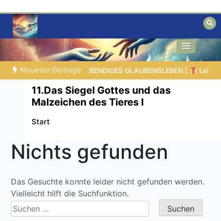
Zum
Inhalt
springen
Biblische Einsichten für Menschen auf
Geheimnisse der Bibel
der Suche
Neueste Beiträge
he Gaben |
6.6 Zusammenfassung |
DIE KORINTHERBRIEFE
11.Das Siegel Gottes und das
Malzeichen des Tieres I
Start
Nichts gefunden
Das Gesuchte konnte leider nicht gefunden werden.
Vielleicht hilft die Suchfunktion.