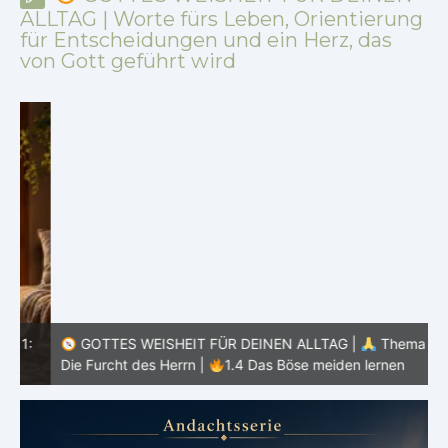
ALLTAG | Worte fürs Leben, Orientierung
für Entscheidungen und ein Herz, das
von Gott geführt wird
:
GOTTES WEISHEIT FÜR DEINEN ALLTAG |
Thema 1:
D
Die Furcht des Herrn |
1.4 Das Böse meiden lernen
s