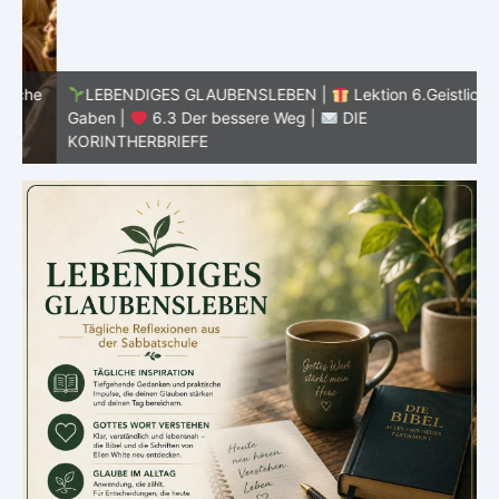
he
LEBENDIGES GLAUBENSLEBEN |
Lektion 6.Geistliche
Gaben |
6.3 Der bessere Weg |
DIE
G
KORINTHERBRIEFE
K