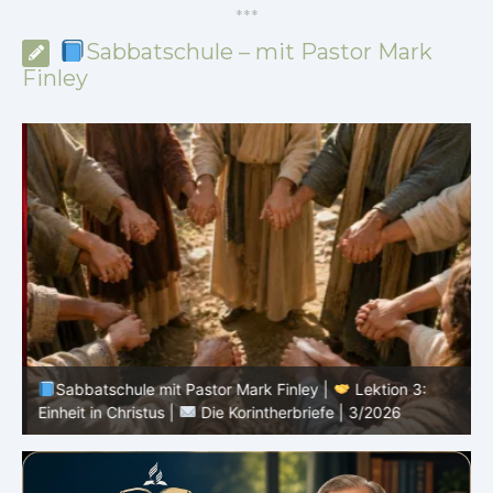
*
*
*
Sabbatschule – mit Pastor Mark
Finley
Sabbatschule mit Pastor Mark Finley |
Lektion 3:
D
Einheit in Christus |
Die Korintherbriefe | 3/2026
3