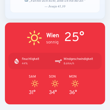
„Fürchte dich nicht, denn ich bin mit dir.“
— Jesaja 41,10
25°
Wien
sonnig
Feuchtigkeit
Windgeschwindigkeit
44%
8.6Km/h
SAM
SON
MON
31°
34°
36°