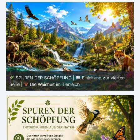
SPUREN DER SCHÖPFUNG |
Einleitung zur vierten
V
Serie |
Die Weisheit im Tierreich
V