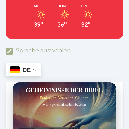
MIT
DON
FRE
39°
36°
32°
Sprache auswählen
DE
GEHEIMNISSE DER BIBEL
Entdecken. Verstehen. Glauben.
www.geheimnissederbibel.com