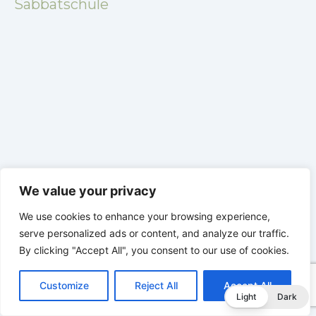
Sabbatschule
he
LEBENDIGES GLAUBENSLEBEN |
Lektion 6.Geistliche
We value your privacy
Gaben |
6.2 Einheit durch Vielfalt |
DIE
G
We use cookies to enhance your browsing experience,
KORINTHERBRIEFE
K
serve personalized ads or content, and analyze our traffic.
By clicking "Accept All", you consent to our use of cookies.
C
F
P
W
T
R
M
T
T
V
o
a
i
h
u
e
e
e
w
i
Customize
Reject All
Accept All
p
c
n
a
m
d
s
l
i
b
r
T
Light
Dark
y
e
t
t
b
d
s
e
t
e
e
L
b
e
s
l
i
e
g
t
r