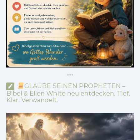
*
*
*
GLAUBE SEINEN PROPHETEN –
Bibel & Ellen White neu entdecken. Tief.
Klar. Verwandelt.