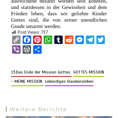
ausreichend bezahlt worden sein könnten,
und stattdessen in der Gewissheit und dem
Frieden leben, dass wir geliebte Kinder
Gottes sind, die von seiner unendlichen
Gnade umarmt werden.
Post Views:
737
C
F
Pi
W
T
R
M
T
T
o
a
nt
h
u
e
es
el
wi
Vi
W
T
py
ce
er
at
m
d
se
e
tt
b
or
eil
Li
b
es
s
bl
di
n
gr
er
er
d
e
n
o
t
A
r
t
g
a
13.Das Ende der Mission Gottes
GOTTES MISSION
Pr
n
k
o
p
er
m
es
- MEINE MISSION
Lebendiges Glaubensleben
k
p
s
Weitere Berichte