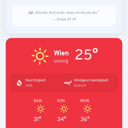
„Fürchte dich nicht, denn ich bin mit dir.“
— Jesaja 41,10
25°
Wien
sonnig
Feuchtigkeit
Windgeschwindigkeit
44%
8.6Km/h
SAM
SON
MON
31°
34°
36°