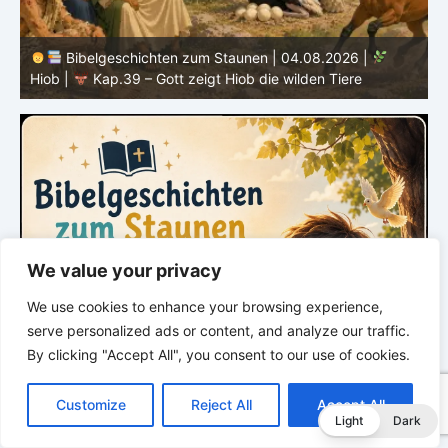
Bibelgeschichten zum Staunen | 04.08.2026 |
Hiob |
Kap.39 – Gott zeigt Hiob die wilden Tiere
H
We value your privacy
We use cookies to enhance your browsing experience,
serve personalized ads or content, and analyze our traffic.
By clicking "Accept All", you consent to our use of cookies.
C
F
P
W
T
R
M
T
T
V
o
a
i
h
u
e
e
e
w
i
Customize
Reject All
Accept All
p
c
n
a
m
d
s
l
i
b
r
T
Light
Dark
y
e
t
t
b
d
s
e
t
e
e
L
b
e
s
l
i
e
g
t
r