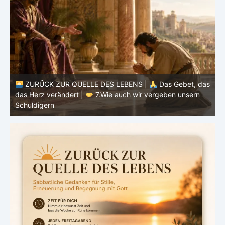
ZURÜCK ZUR QUELLE DES LEBENS |
Das Gebet, das
as
das Herz verändert |
7.Wie auch wir vergeben unsern
Schuldigern
d