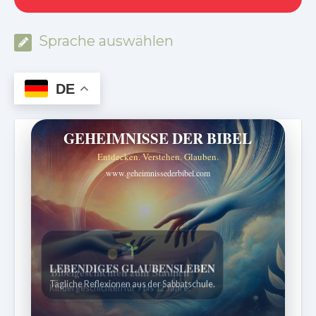
Sprache auswählen
DE
GEHEIMNISSE DER BIBEL
Entdecken. Verstehen. Glauben.
www.geheimnissederbibel.com
Bibelgeschichten zum Staunen
Kindergeschichten für 7 bis 12 Jahre.