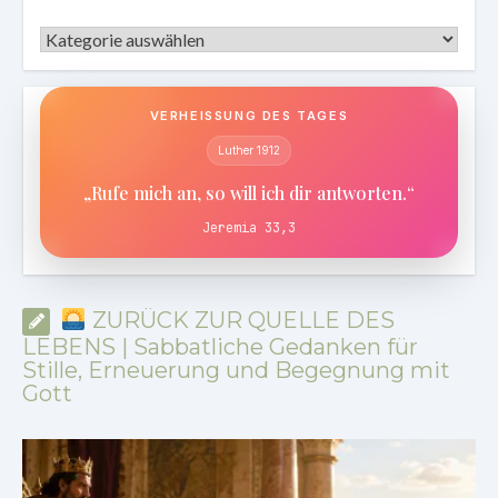
Kategorien
VERHEISSUNG DES TAGES
Luther 1912
„Rufe mich an, so will ich dir antworten.“
Jeremia 33,3
ZURÜCK ZUR QUELLE DES
LEBENS | Sabbatliche Gedanken für
Stille, Erneuerung und Begegnung mit
Gott