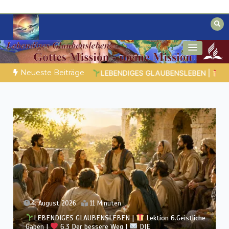
Zum
Inhalt
springen
Biblische Einsichten für Menschen auf
Geheimnisse der Bibel
der Suche
Neueste Beiträge
.Geistliche Gaben |
6.6 Zusammenfassung |
DIE KORINTHERB
3. August 2026
12 Minuten
LEBENDIGES GLAUBENSLEBEN |
Lektion 6.Geistliche
Gaben |
6.2 Einheit durch Vielfalt |
DIE