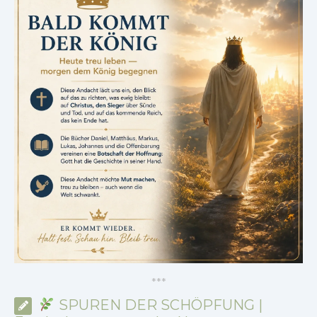
*
*
*
SPUREN DER SCHÖPFUNG |