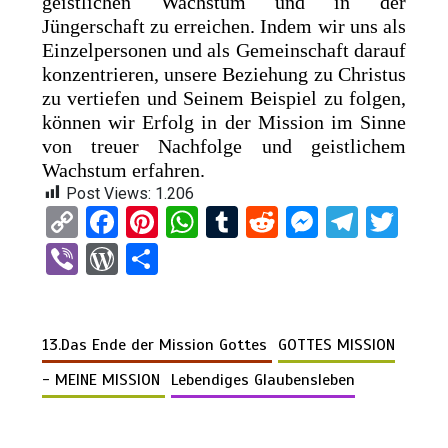
geistlichen Wachstum und in der
Jüngerschaft zu erreichen. Indem wir uns als
Einzelpersonen und als Gemeinschaft darauf
konzentrieren, unsere Beziehung zu Christus
zu vertiefen und Seinem Beispiel zu folgen,
können wir Erfolg in der Mission im Sinne
von treuer Nachfolge und geistlichem
Wachstum erfahren.
Post Views:
1.206
C
F
Pi
W
T
R
M
T
T
o
a
nt
h
u
e
es
el
wi
Vi
W
T
py
ce
er
at
m
d
se
e
tt
b
or
eil
Li
b
es
s
bl
di
n
gr
er
er
d
e
n
o
t
A
r
t
g
a
13.Das Ende der Mission Gottes
GOTTES MISSION
Pr
n
k
o
p
er
m
es
- MEINE MISSION
Lebendiges Glaubensleben
k
p
s