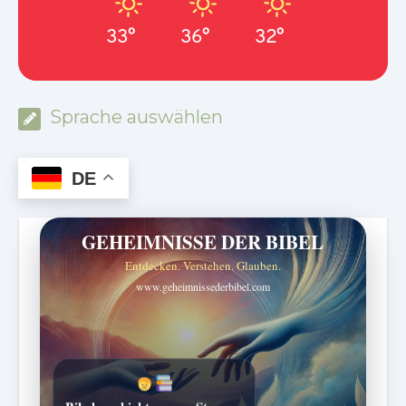
33°
36°
32°
Sprache auswählen
DE
GEHEIMNISSE DER BIBEL
Entdecken. Verstehen. Glauben.
www.geheimnissederbibel.com