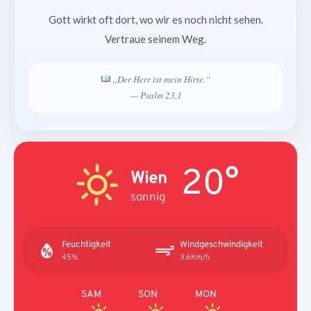
Gott wirkt oft dort, wo wir es noch nicht sehen.
Vertraue seinem Weg.
„Der Herr ist mein Hirte.“
— Psalm 23,1
20°
Wien
sonnig
Feuchtigkeit
Windgeschwindigkeit
45%
3.6Km/h
SAM
SON
MON