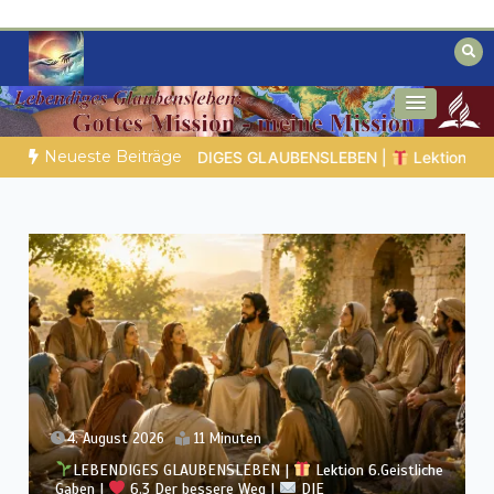
Zum
Inhalt
springen
Biblische Einsichten für Menschen auf
Geheimnisse der Bibel
der Suche
Neueste Beiträge
n 6.Geistliche Gaben |
6.6 Zusammenfassung |
DIE KORINTHE
3. August 2026
12 Minuten
LEBENDIGES GLAUBENSLEBEN |
Lektion 6.Geistliche
Gaben |
6.2 Einheit durch Vielfalt |
DIE