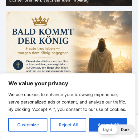
We value your privacy
We use cookies to enhance your browsing experience,
serve personalized ads or content, and analyze our traffic.
By clicking "Accept All", you consent to our use of cookies.
C
F
P
W
T
R
M
T
T
V
o
a
i
h
u
e
e
e
w
i
Customize
Reject All
Accept All
p
c
n
a
m
d
s
l
i
b
r
T
Light
Dark
y
e
t
t
b
d
s
e
t
e
e
L
b
e
s
l
i
e
g
t
r