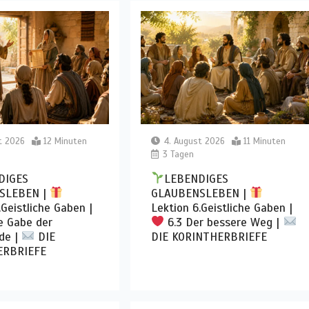
t 2026
12 Minuten
4. August 2026
11 Minuten
3 Tagen
DIGES
LEBENDIGES
SLEBEN |
GLAUBENSLEBEN |
.Geistliche Gaben |
Lektion 6.Geistliche Gaben |
e Gabe der
6.3 Der bessere Weg |
de |
DIE
DIE KORINTHERBRIEFE
ERBRIEFE