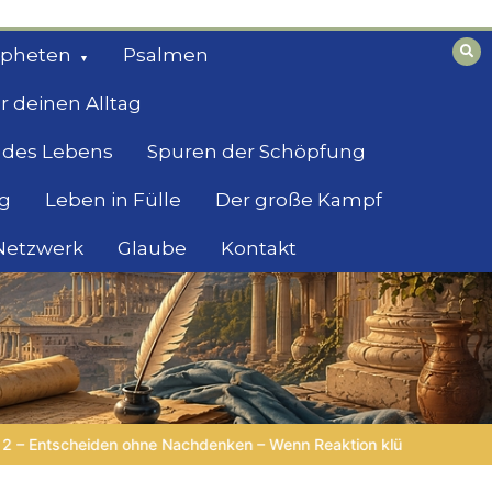
opheten
Psalmen
r deinen Alltag
 des Lebens
Spuren der Schöpfung
g
Leben in Fülle
Der große Kampf
 Netzwerk
Glaube
Kontakt
on klüger ist als Reflexion |
4.Serie: Die Weisheit im Tierreich