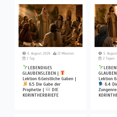
6. August 2026
13 Minuten
5. Augus
1 Tag
2 Tagen
LEBENDIGES
LEBEN
GLAUBENSLEBEN |
GLAUBEN
Lektion 6.Geistliche Gaben |
Lektion 6
6.5 Die Gabe der
6.4 Di
Prophetie |
DIE
Zungenre
KORINTHERBRIEFE
KORINTH