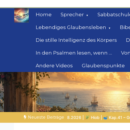
Zum
Inhalt
Home
Sprecher
Sabbatschul
springen
Lebendiges Glaubensleben
Bib
Die stille Intelligenz des Körpers
D
In den Psalmen lesen, wenn …
Von
Andere Videos
Glaubenspunkte
Geheimnisse der Bi
Biblische Einsichten für Menschen auf der 
Neueste Beiträge
Hiob |
Kap.41 – Gott zeigt Hiob Leviathan
SPUREN DER SCH