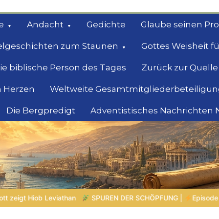
e
Andacht
Gedichte
Glaube seinen Pr
elgeschichten zum Staunen
Gottes Weisheit fü
ie biblische Person des Tages
Zurück zur Quelle
 Herzen
Weltweite Gesamtmitgliederbeteiligun
Die Bergpredigt
Adventistisches Nachrichten
bel
Suche
ÖPFUNG |
Episode 2 – Entscheiden ohne Nachdenken – Wenn Reakti