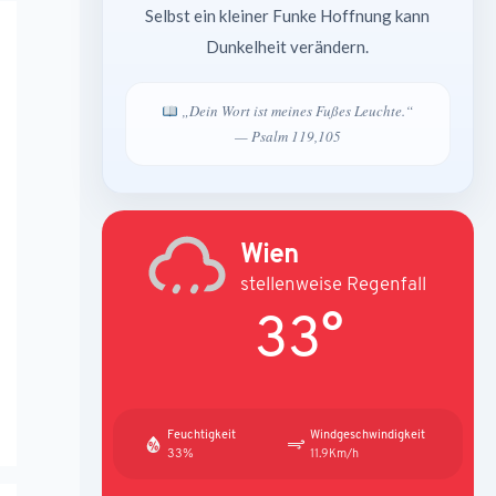
Selbst ein kleiner Funke Hoffnung kann
Dunkelheit verändern.
„Dein Wort ist meines Fußes Leuchte.“
— Psalm 119,105
Wien
stellenweise Regenfall
33°
Feuchtigkeit
Windgeschwindigkeit
33%
11.9Km/h