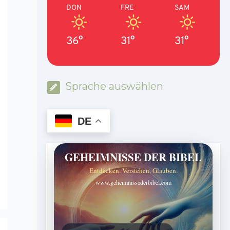
DON
FRE
SAM
36°
31°
31°
Sprache auswählen
DE
GEHEIMNISSE DER BIBEL
Entdecken. Verstehen. Glauben.
www.geheimnissederbibel.com