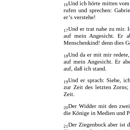
Und ich hörte mitten vom
16
rufen und sprechen:
Gabrie
er’s verstehe!
Und er trat nahe zu mir. 
17
auf mein Angesicht. Er a
Menschenkind! denn dies Ges
Und da er mit mir redete
18
auf mein Angesicht. Er ab
auf, daß ich stand.
Und er sprach: Siehe, ic
19
zur Zeit des letzten Zorns
Zeit.
Der Widder mit den zwei 
20
die Könige in Medien und P
Der Ziegenbock aber ist 
21