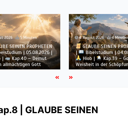
st 2026
4 Minuten
3. August 2026
4 Minute
UBE SEINEN PROPHETEN
GLAUBE SEINEN PRO
elstudium | 04.08.2026 |
|
Bibelstudium | 03.0
 |
Kap.39 – Gottes
Hiob |
Kap.38 – Go
t in der Schöpfung
antwortet aus dem Stu
Kap.8 | GLAUBE SEINEN