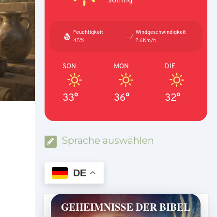
Feuchtigkeit
Windgeschwindigkeit
45%
7.6Km/h
SON
MON
DIE
33°
36°
32°
Sprache auswählen
DE
GEHEIMNISSE DER BIBEL