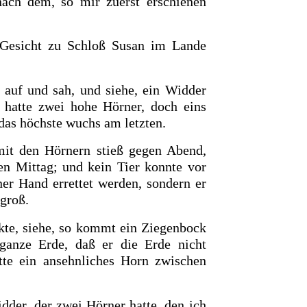
 nach dem, so mir zuerst erschienen
 Gesicht zu Schloß Susan im Lande
auf und sah, und siehe, ein Widder
 hatte zwei hohe Hörner, doch eins
 das höchste wuchs am letzten.
mit den Hörnern stieß gegen Abend,
en Mittag; und kein Tier konnte vor
er Hand errettet werden, sondern er
 groß.
kte, siehe, so kommt ein Ziegenbock
anze Erde, daß er die Erde nicht
tte ein ansehnliches Horn zwischen
der, der zwei Hörner hatte, den ich