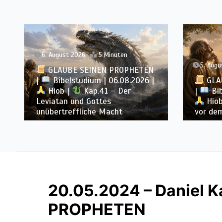
5. August 2026
5 Minuten
4. Augu
GLAUBE SEINEN PROPHETEN
GLA
|
Bibelstudium | 05.08.2026 |
|
Bib
Hiob |
Kap.40 – Demut
Hiob
vor dem allmächtigen Gott
Weishei
20.05.2024 – Daniel 
PROPHETEN