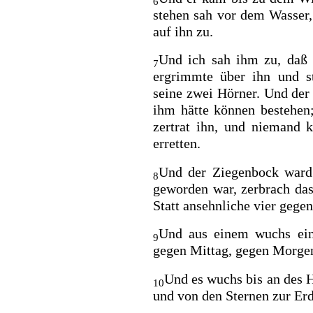
6
stehen sah vor dem Wasser,
auf ihn zu.
Und ich sah ihm zu, daß 
7
ergrimmte über ihn und s
seine zwei Hörner. Und der 
ihm hätte können bestehen
zertrat ihn, und niemand 
erretten.
Und der Ziegenbock ward 
8
geworden war, zerbrach da
Statt ansehnliche
vier gege
Und aus einem wuchs e
9
gegen Mittag, gegen Morge
Und es wuchs bis an des 
10
und von den Sternen zur Erd