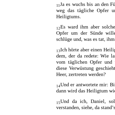
Ja es wuchs bis an den F
11
weg das tägliche Opfer u
Heiligtums.
Es ward ihm aber solche
12
Opfer um der Sünde will
schlüge und, was es tat, ih
Ich hörte aber einen Heili
13
dem, der da redete: Wie l
vom täglichen Opfer und 
diese Verwüstung geschieh
Heer, zertreten werden?
Und er antwortete mir: B
14
dann wird das Heiligtum wi
Und da ich, Daniel, so
15
verstanden, siehe, da stand