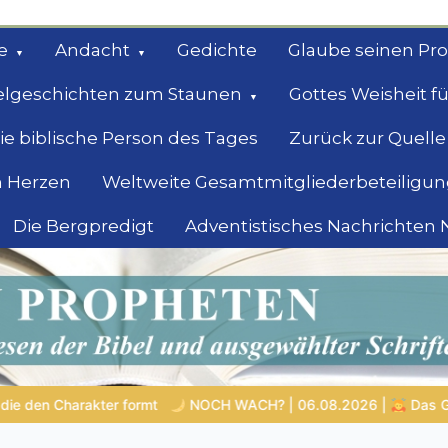
e
Andacht
Gedichte
Glaube seinen Pr
elgeschichten zum Staunen
Gottes Weisheit fü
ie biblische Person des Tages
Zurück zur Quelle
 Herzen
Weltweite Gesamtmitgliederbeteiligun
Die Bergpredigt
Adventistisches Nachrichten
bel
Suche
6.08.2026 |
Das Größte, was du geben kannst
VON BABYLO