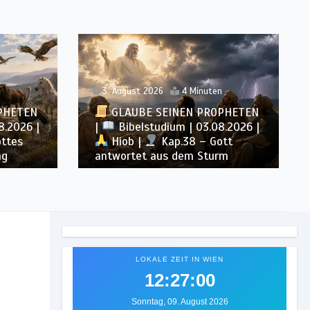
2. August 2026
16 Minuten
n
GLAUBE SEINEN PROPHETEN
PHETEN
|
Geist der Prophezeiung | 02
8.2026 |
– 08.08.2026 |
Propheten
tt
und Könige |
Kap. 16 : Der
rm
Untergang des Hauses Ahab
LOKALE ZEIT IN WIEN
12:27:03
Sonntag, 09. August 2026