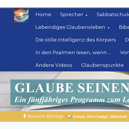
Zum
Inhalt
Home
Sprecher
Sabbatschul
springen
Lebendiges Glaubensleben
Bib
Die stille Intelligenz des Körpers
D
In den Psalmen lesen, wenn …
Von
Andere Videos
Glaubenspunkte
Geheimnisse der Bi
Biblische Einsichten für Menschen auf der 
Neueste Beiträge
ort heiligt: Wahrheit, die den Charakter formt
NOCH WACH? | 0