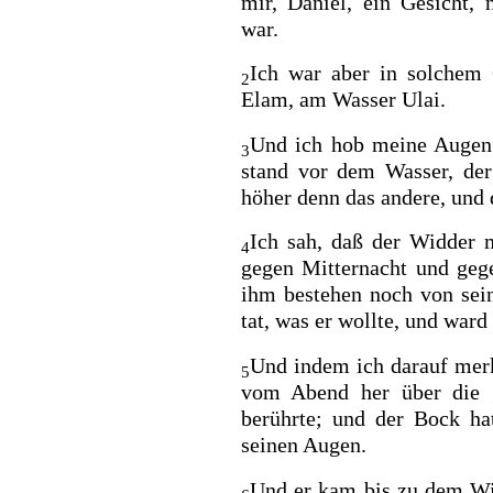
mir, Daniel, ein Gesicht,
war.
Ich war aber in solchem
2
Elam, am Wasser Ulai.
Und ich hob meine Augen 
3
stand vor dem Wasser, der
höher denn das andere, und
Ich sah, daß der Widder 
4
gegen Mitternacht und geg
ihm bestehen noch von sein
tat, was er wollte, und ward
Und indem ich darauf mer
5
vom Abend her über die g
berührte; und der Bock ha
seinen Augen.
Und er kam bis zu dem Wid