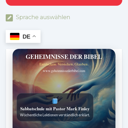
Sprache auswählen
DE
GEHEIMNISSE DER BIBEL
Entdecken. Verstehen. Glauben.
www.geheimnissederbibel.com
ZURÜCK ZUR QUELLE DES LEBENS
Sabbatliche Gedanken für Stille und Erneuerung.