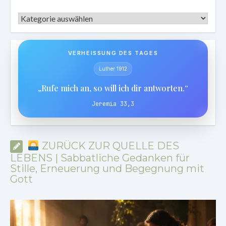
Kategorien
VERHEISSUNG DES TAGES
Luther 1912
„Rufe mich an, so will ich dir antworten.“
Jeremia 33,3
ZURÜCK ZUR QUELLE DES
LEBENS | Sabbatliche Gedanken für
Stille, Erneuerung und Begegnung mit
Gott