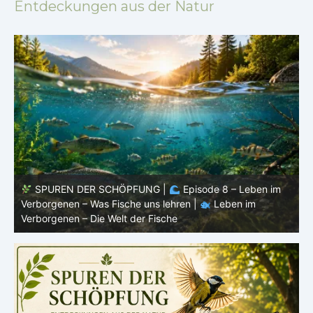
Entdeckungen aus der Natur
SPUREN DER SCHÖPFUNG |
Episode 7: Leben im
Verborgenen – Warum Fische Fische bleiben |
Leben im
F
Verborgenen – Die Welt der Fische
L