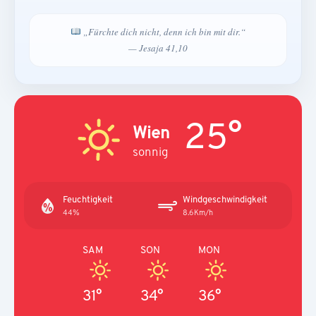
„Fürchte dich nicht, denn ich bin mit dir.“
— Jesaja 41,10
25°
Wien
sonnig
Feuchtigkeit
Windgeschwindigkeit
44%
8.6Km/h
SAM
SON
MON
31°
34°
36°