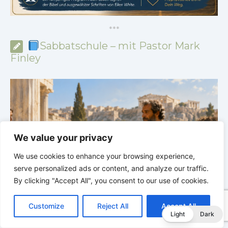
*
*
*
Sabbatschule – mit Pastor Mark
Finley
We value your privacy
We use cookies to enhance your browsing experience,
serve personalized ads or content, and analyze our traffic.
By clicking "Accept All", you consent to our use of cookies.
C
F
P
W
T
R
M
T
T
V
o
a
i
h
u
e
e
e
w
i
Sabbatschule mit Pastor Mark Finley |
Lektion 13: Bis
Customize
Reject All
Accept All
p
c
n
a
m
d
s
l
i
b
r
T
in Ewigkeit |
Im Glauben Wachsen | 2/2026
S
Light
Dark
y
e
t
t
b
d
s
e
t
e
e
L
b
e
s
l
i
e
g
t
r