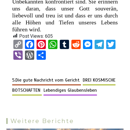
Unbekannten konfrontiert sind. Sie erinnern
uns daran, dass unser Gott souverän,
liebevoll und treu ist und dass er uns durch
alle Höhen und Tiefen unseres Lebens
führen wird.
Post Views:
605
C
F
Pi
W
T
R
M
T
T
o
a
nt
h
u
e
es
el
wi
Vi
W
T
py
ce
er
at
m
d
se
e
tt
b
or
eil
Li
b
es
s
bl
di
n
gr
er
er
d
e
n
o
t
A
r
t
g
a
5.Die gute Nachricht vom Gericht
DREI KOSMISCHE
Pr
n
k
o
p
er
m
es
BOTSCHAFTEN
Lebendiges Glaubensleben
k
p
s
Weitere Berichte