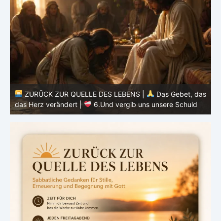
ZURÜCK ZUR QUELLE DES LEBENS |
Das Gebet, das
as
das Herz verändert |
5.Unser tägliches Brot gib uns
heute
d