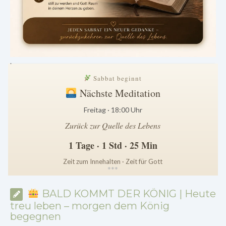
.
Sabbat beginnt
Nächste Meditation
Freitag · 18:00 Uhr
Zurück zur Quelle des Lebens
1 Tage · 1 Std · 25 Min
Zeit zum Innehalten · Zeit für Gott
*
*
*
BALD KOMMT DER KÖNIG | Heute
treu leben – morgen dem König
begegnen