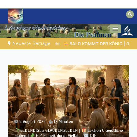
Zum
Inhalt
springen
Biblische Einsichten für Menschen auf
Geheimnisse der Bibel
der Suche
Neueste Beiträge
IG | 06.08.2026 |
Gebet formt den Charakter: Das verborgene
2. August 2026
12 Minuten
LEBENDIGES GLAUBENSLEBEN |
Lektion 6.Geistliche
Gaben |
6.1 Vielfältige Gaben |
DIE