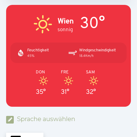
30°
Wien
sonnig
Feuchtigkeit
Windgeschwindigkeit
45%
18.4Km/h
DON
FRE
SAM
35°
31°
32°
Sprache auswählen