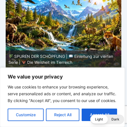
SPUREN DER SCHÖPFUNG |
Einleitung zur vierten
V
Serie |
Die Weisheit im Tierreich
V
We value your privacy
We use cookies to enhance your browsing experience,
serve personalized ads or content, and analyze our traffic.
By clicking "Accept All", you consent to our use of cookies.
C
F
P
W
T
R
M
T
T
V
o
a
i
h
u
e
e
e
w
i
Customize
Reject All
Accept All
p
c
n
a
m
d
s
l
i
b
r
T
Light
Dark
y
e
t
t
b
d
s
e
t
e
e
L
b
e
s
l
i
e
g
t
r