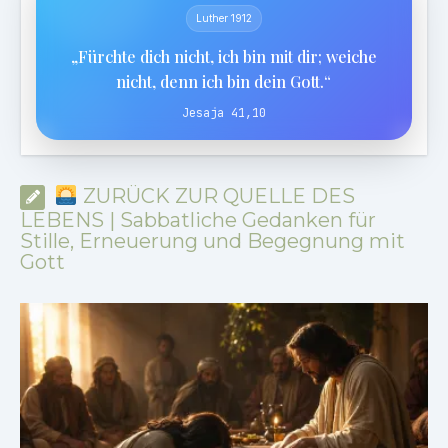
Luther 1912
„Fürchte dich nicht, ich bin mit dir; weiche
nicht, denn ich bin dein Gott.“
Jesaja 41,10
ZURÜCK ZUR QUELLE DES
LEBENS | Sabbatliche Gedanken für
Stille, Erneuerung und Begegnung mit
Gott