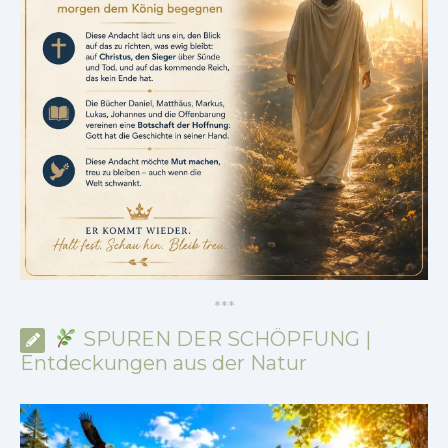
*
*
*
SPUREN DER SCHÖPFUNG |
Entdeckungen aus der Natur