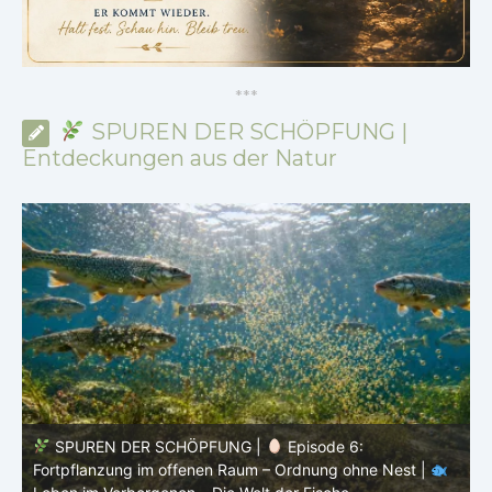
*
*
*
SPUREN DER SCHÖPFUNG |
Entdeckungen aus der Natur
SPUREN DER SCHÖPFUNG |
Episode 5: Schutz ohne
Panzer – Tarnung, Farbe und Form |
Leben im
l