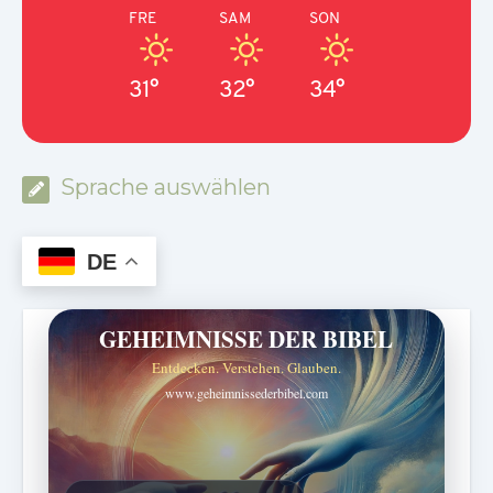
FRE
SAM
SON
31°
32°
34°
Sprache auswählen
DE
GEHEIMNISSE DER BIBEL
Entdecken. Verstehen. Glauben.
www.geheimnissederbibel.com