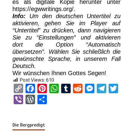
es als digitale Kopie herunter unter
https://egwwritings.org/.
Info:
Um den deutschen Untertitel zu
aktivieren, gehen Sie im Player auf
“Untertitel” zu drücken, dann navigieren
Sie zu “Einstellungen” und aktivieren
dort die Option “Automatisch
übersetzen”. Wählen Sie schließlich die
gewünschte Sprache, in unserem Fall
Deutsch.
Wir wünschen Ihnen Gottes Segen!
Post Views:
610
C
F
Pi
W
T
R
M
T
T
o
a
nt
h
u
e
es
el
wi
Vi
W
T
py
ce
er
at
m
d
se
e
tt
b
or
eil
Li
b
es
s
bl
di
n
gr
er
er
d
e
n
o
t
A
r
t
g
a
Die Bergpredigt
Pr
n