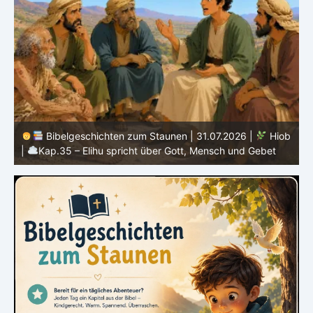
b
Bibelgeschichten zum Staunen | 30.07.2026 |
Hiob |
Kap.34 – Elihu spricht über Gottes Gerechtigkeit
|