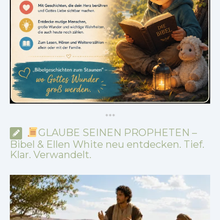
*
*
*
GLAUBE SEINEN PROPHETEN –
Bibel & Ellen White neu entdecken. Tief.
Klar. Verwandelt.