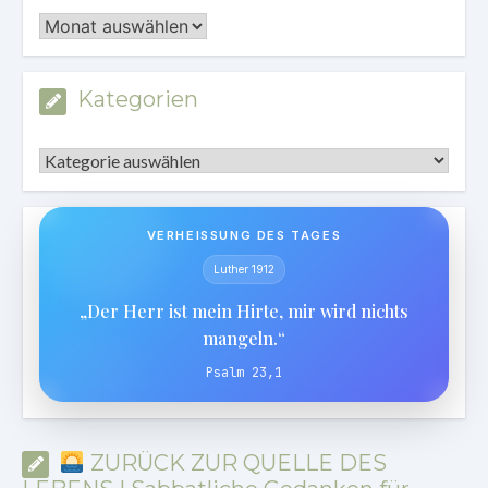
Archiv
Kategorien
Kategorien
VERHEISSUNG DES TAGES
Luther 1912
„Der Herr ist mein Hirte, mir wird nichts
mangeln.“
Psalm 23,1
ZURÜCK ZUR QUELLE DES