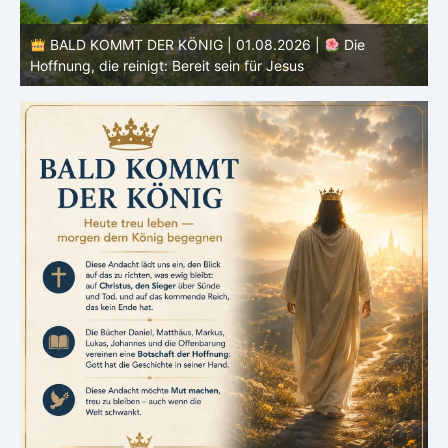
BALD KOMMT DER KÖNIG | 01.08.2026 | Einführung in
den Monat |
August – Heiligung und Charakterbildung
z