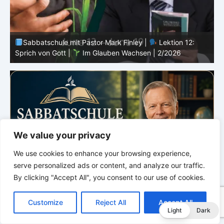
Sabbatschule mit Pastor Mark Finley |
Lektion 11:
Rückschläge |
Im Glauben Wachsen | 2/2026
R
We value your privacy
We use cookies to enhance your browsing experience,
serve personalized ads or content, and analyze our traffic.
By clicking "Accept All", you consent to our use of cookies.
C
F
P
W
T
R
M
T
T
V
o
a
i
h
u
e
e
e
w
i
Customize
Reject All
Accept All
p
c
n
a
m
d
s
l
i
b
r
T
Light
Dark
y
e
t
t
b
d
s
e
t
e
e
L
b
e
s
l
i
e
g
t
r