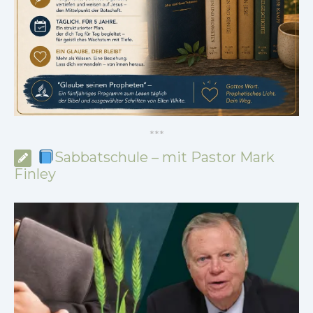
*
*
*
Sabbatschule – mit Pastor Mark
Finley