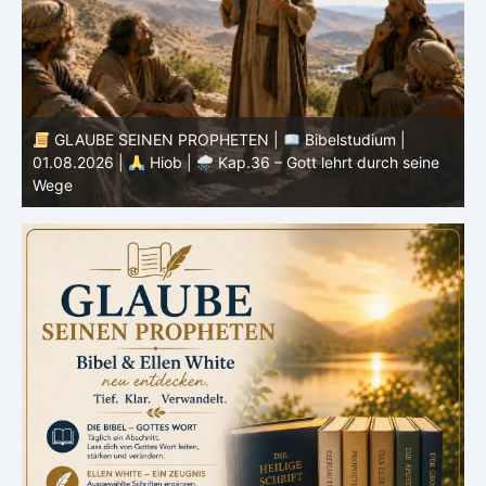
GLAUBE SEINEN PROPHETEN |
Bibelstudium |
31.07.2026 |
Hiob |
Kap.35 – Gott steht über
3
unserem Verstehen
u