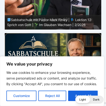
Sabbatschule mit Pastor Mark Finley |
Lektion 11:
Rückschläge |
Im Glauben Wachsen | 2/2026
R
We value your privacy
We use cookies to enhance your browsing experience,
serve personalized ads or content, and analyze our traffic.
By clicking "Accept All", you consent to our use of cookies.
C
F
P
W
T
R
M
T
T
V
o
a
i
h
u
e
e
e
w
i
Customize
Reject All
Accept All
p
c
n
a
m
d
s
l
i
b
r
T
Light
Dark
y
e
t
t
b
d
s
e
t
e
e
L
b
e
s
l
i
e
g
t
r