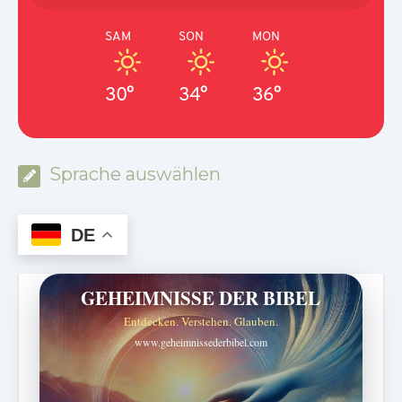
SAM
SON
MON
30°
34°
36°
Sprache auswählen
DE
GEHEIMNISSE DER BIBEL
Entdecken. Verstehen. Glauben.
www.geheimnissederbibel.com