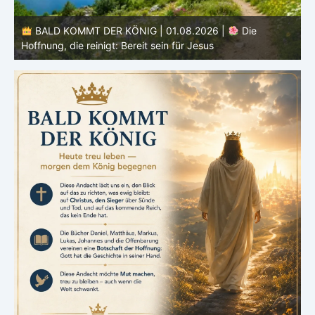
BALD KOMMT DER KÖNIG | 01.08.2026 | Einführung in
den Monat |
August – Heiligung und Charakterbildung
z