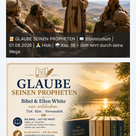
GLAUBE SEINEN PROPHETEN |
Bibelstudium |
31.07.2026 |
Hiob |
Kap.35 – Gott steht über
3
unserem Verstehen
u