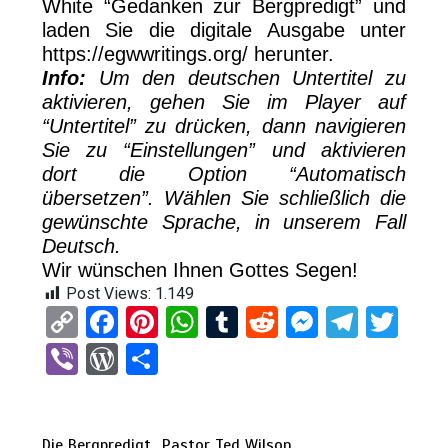
White “Gedanken zur Bergpredigt” und
laden Sie die digitale Ausgabe unter
https://egwwritings.org/ herunter.
Info:
Um den deutschen Untertitel zu
aktivieren, gehen Sie im Player auf
“Untertitel” zu drücken, dann navigieren
Sie zu “Einstellungen” und aktivieren
dort die Option “Automatisch
übersetzen”. Wählen Sie schließlich die
gewünschte Sprache, in unserem Fall
Deutsch.
Wir wünschen Ihnen Gottes Segen!
Post Views:
1.149
C
F
Pi
W
T
R
M
T
T
o
a
nt
h
u
e
es
el
wi
Vi
W
T
py
ce
er
at
m
d
se
e
tt
b
or
eil
Li
b
es
s
bl
di
n
gr
er
er
d
e
Die Bergpredigt
Pastor Ted Wilson