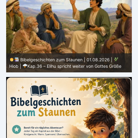
Bibelgeschichten zum Staunen | 31.07.2026 |
Hiob
|
Kap.35 – Elihu spricht über Gott, Mensch und Gebet
H