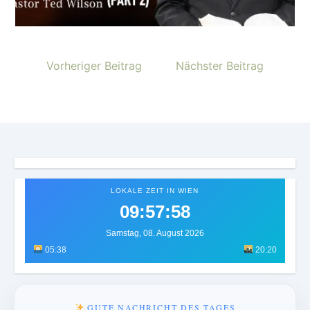
Vorheriger Beitrag
Nächster Beitrag
LOKALE ZEIT IN WIEN
09:58:02
Samstag, 08. August 2026
05:38
20:20
GUTE NACHRICHT DES TAGES