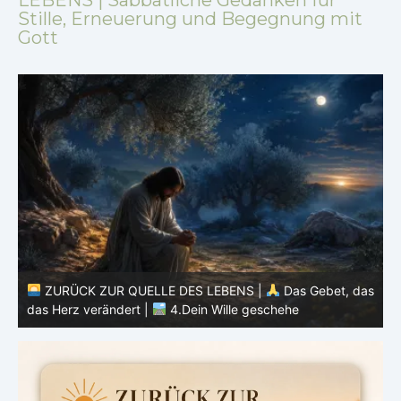
Stille, Erneuerung und Begegnung mit
Gott
as
ZURÜCK ZUR QUELLE DES LEBENS |
Das Gebet, das
das Herz verändert |
3.Dein Reich komme
d