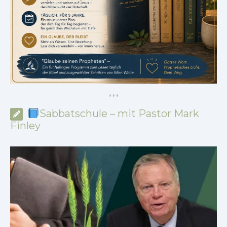
*
*
*
Sabbatschule – mit Pastor Mark
Finley