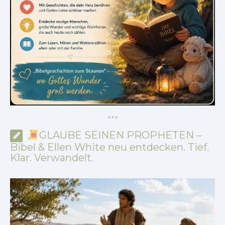
*
*
*
GLAUBE SEINEN PROPHETEN –
Bibel & Ellen White neu entdecken. Tief.
Klar. Verwandelt.