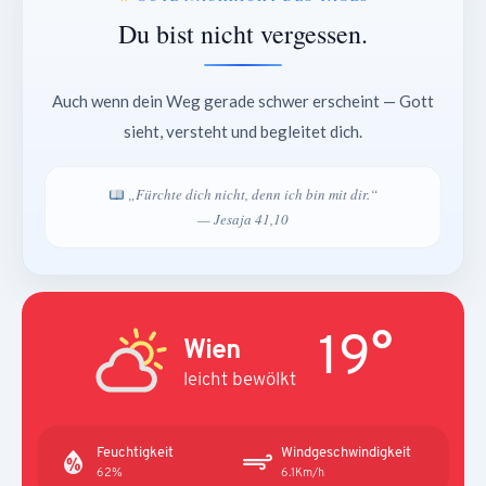
Du bist nicht vergessen.
Auch wenn dein Weg gerade schwer erscheint — Gott
sieht, versteht und begleitet dich.
„Fürchte dich nicht, denn ich bin mit dir.“
— Jesaja 41,10
19°
Wien
leicht bewölkt
Feuchtigkeit
Windgeschwindigkeit
62%
6.1Km/h