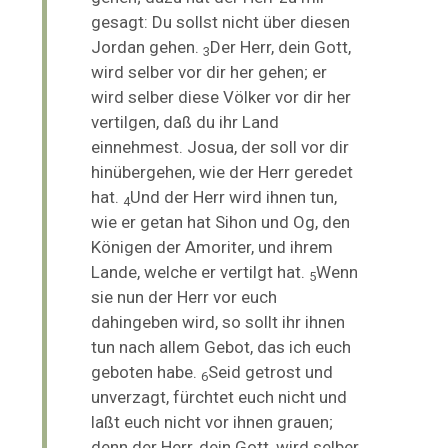
gesagt: Du sollst nicht über diesen
Jordan gehen.
Der Herr, dein Gott,
3
wird selber vor dir her gehen; er
wird selber diese Völker vor dir her
vertilgen, daß du ihr Land
einnehmest. Josua, der soll vor dir
hinübergehen, wie der Herr geredet
hat.
Und der Herr wird ihnen tun,
4
wie er getan hat Sihon und Og, den
Königen der Amoriter, und ihrem
Lande, welche er vertilgt hat.
Wenn
5
sie nun der Herr vor euch
dahingeben wird, so sollt ihr ihnen
tun
nach allem Gebot, das ich euch
geboten habe.
Seid getrost und
6
unverzagt, fürchtet euch nicht und
laßt euch nicht vor ihnen grauen;
denn der Herr, dein Gott, wird selber