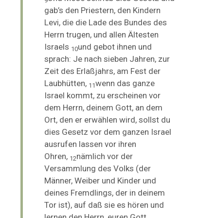
9
gab’s den Priestern, den Kindern
Levi, die die Lade des Bundes des
Herrn trugen, und allen Ältesten
Israels
und gebot ihnen und
10
sprach: Je nach sieben Jahren, zur
Zeit des Erlaßjahrs, am Fest der
Laubhütten,
wenn das ganze
11
Israel kommt, zu erscheinen vor
dem Herrn, deinem Gott, an dem
Ort, den er erwählen wird, sollst du
dies Gesetz vor dem ganzen Israel
ausrufen lassen vor ihren
Ohren,
nämlich vor der
12
Versammlung des Volks (der
Männer, Weiber und Kinder und
deines Fremdlings, der in deinem
Tor ist), auf daß sie es hören und
lernen den Herrn, euren Gott,