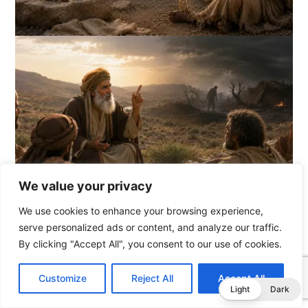
We value your privacy
We use cookies to enhance your browsing experience,
serve personalized ads or content, and analyze our traffic.
By clicking "Accept All", you consent to our use of cookies.
C
F
P
W
T
R
M
T
T
V
o
a
i
h
u
e
e
e
w
i
Customize
Reject All
Accept All
p
c
n
a
m
d
s
l
i
b
r
T
Light
Dark
y
e
t
t
b
d
s
e
t
e
e
L
b
e
s
l
i
e
g
t
r