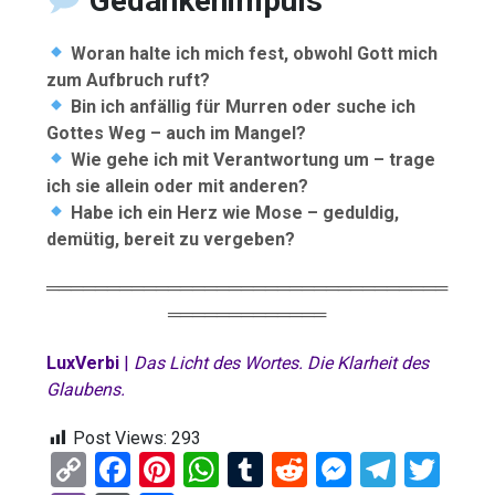
Gedankenimpuls
Woran halte ich mich fest, obwohl Gott mich
zum Aufbruch ruft?
Bin ich anfällig für Murren oder suche ich
Gottes Weg – auch im Mangel?
Wie gehe ich mit Verantwortung um – trage
ich sie allein oder mit anderen?
Habe ich ein Herz wie Mose – geduldig,
demütig, bereit zu vergeben?
═════════════════════════════════
═════════════
LuxVerbi
|
Das Licht des Wortes. Die Klarheit des
Glaubens.
Post Views:
293
C
F
Pi
W
T
R
M
T
T