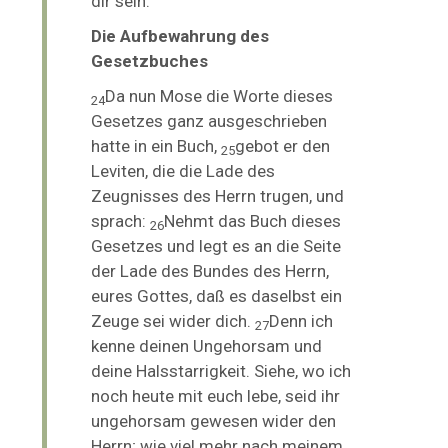
dir sein.
Die Aufbewahrung des
Gesetzbuches
Da nun Mose die Worte dieses
24
Gesetzes ganz ausgeschrieben
hatte in ein Buch,
gebot er den
25
Leviten, die die Lade des
Zeugnisses des Herrn trugen, und
sprach:
Nehmt das Buch dieses
26
Gesetzes und legt es an die Seite
der Lade des Bundes des Herrn,
eures Gottes, daß es daselbst ein
Zeuge sei wider dich.
Denn ich
27
kenne deinen Ungehorsam und
deine Halsstarrigkeit. Siehe, wo ich
noch heute mit euch lebe, seid ihr
ungehorsam gewesen wider den
Herrn; wie viel mehr nach meinem