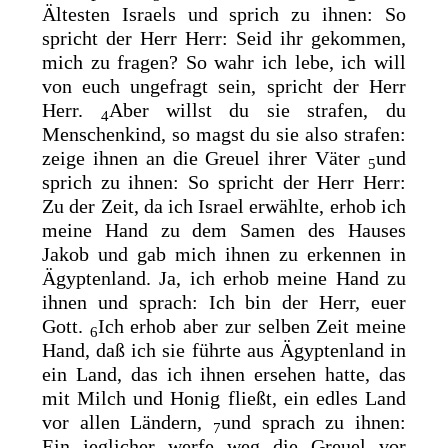
Ältesten Israels und sprich zu ihnen: So
spricht der Herr Herr: Seid ihr gekommen,
mich zu fragen? So wahr ich lebe, ich will
von euch ungefragt sein, spricht der Herr
Herr.
Aber willst du sie strafen, du
4
Menschenkind, so magst du sie also strafen:
zeige ihnen an die Greuel ihrer Väter
und
5
sprich zu ihnen: So spricht der Herr Herr:
Zu der Zeit, da ich Israel erwählte, erhob ich
meine Hand zu dem Samen des Hauses
Jakob und gab mich ihnen zu erkennen in
Ägyptenland. Ja,
ich erhob meine Hand zu
ihnen und sprach: Ich bin der Herr, euer
Gott.
Ich erhob aber zur selben Zeit meine
6
Hand, daß ich sie führte aus Ägyptenland in
ein Land, das ich ihnen ersehen hatte, das
mit Milch und Honig fließt, ein edles Land
vor allen Ländern,
und sprach zu ihnen:
7
Ein
jeglicher werfe weg die Greuel vor