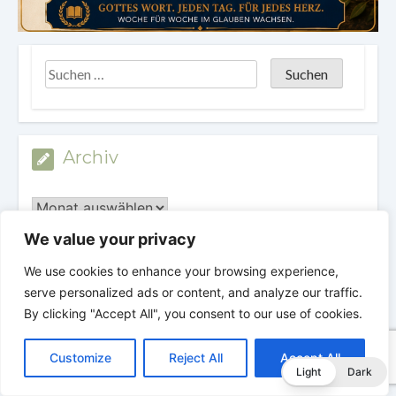
Archiv
Archiv
We value your privacy
Kategorien
We use cookies to enhance your browsing experience,
serve personalized ads or content, and analyze our traffic.
By clicking "Accept All", you consent to our use of cookies.
Kategorien
C
F
P
W
T
R
M
T
T
V
o
a
i
h
u
e
e
e
w
i
Customize
Reject All
Accept All
p
c
n
a
m
d
s
l
i
b
r
T
Light
Dark
y
e
t
t
b
d
s
e
t
e
VERHEISSUNG DES TAGES
e
L
b
e
s
l
i
e
g
t
r