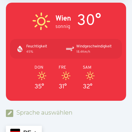
30°
Wien
sonnig
Feuchtigkeit
Windgeschwindigkeit
45%
18.4Km/h
DON
FRE
SAM
35°
31°
32°
Sprache auswählen