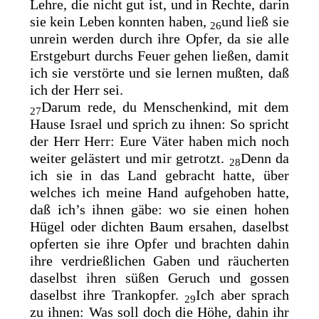
Lehre, die nicht gut ist, und in Rechte, darin
sie kein Leben konnten haben,
und ließ sie
26
unrein werden durch ihre Opfer, da
sie alle
Erstgeburt durchs Feuer gehen ließen, damit
ich sie verstörte und sie lernen mußten, daß
ich der Herr sei.
Darum rede, du Menschenkind, mit dem
27
Hause Israel und sprich zu ihnen: So spricht
der Herr Herr: Eure Väter haben mich noch
weiter gelästert und mir getrotzt.
Denn da
28
ich sie in das Land gebracht hatte, über
welches ich meine Hand aufgehoben hatte,
daß ich’s ihnen gäbe: wo sie einen hohen
Hügel oder dichten Baum ersahen, daselbst
opferten sie ihre Opfer und brachten dahin
ihre verdrießlichen Gaben und räucherten
daselbst ihren süßen Geruch und gossen
daselbst ihre Trankopfer.
Ich aber sprach
29
zu ihnen: Was soll doch die Höhe, dahin ihr