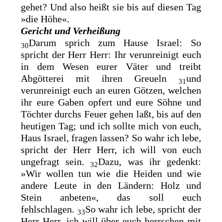
gehet? Und also heißt sie bis auf diesen Tag
»die Höhe«.
Gericht und Verheißung
Darum sprich zum Hause Israel: So
30
spricht der Herr Herr: Ihr verunreinigt euch
in dem Wesen eurer Väter und treibt
Abgötterei mit ihren Greueln
und
31
verunreinigt euch an euren Götzen, welchen
ihr eure Gaben opfert und
eure Söhne und
Töchter durchs Feuer gehen laßt, bis auf den
heutigen Tag; und ich sollte mich von euch,
Haus Israel, fragen lassen? So wahr ich lebe,
spricht der Herr Herr, ich will von euch
ungefragt sein.
Dazu, was ihr gedenkt:
32
»Wir wollen tun wie die Heiden und wie
andere Leute in den Ländern: Holz und
Stein anbeten«, das soll euch
fehlschlagen.
So wahr ich lebe, spricht der
33
Herr Herr, ich will über euch herrschen mit