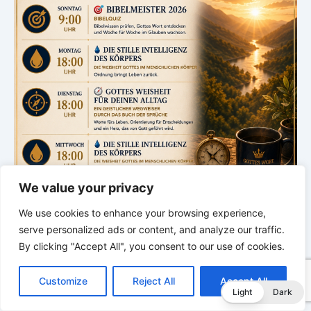
We value your privacy
We use cookies to enhance your browsing experience,
serve personalized ads or content, and analyze our traffic.
By clicking "Accept All", you consent to our use of cookies.
C
F
P
W
T
R
M
T
T
V
o
a
i
h
u
e
e
e
w
i
Customize
Reject All
Accept All
p
c
n
a
m
d
s
l
i
b
r
T
Light
Dark
y
e
t
t
b
d
s
e
t
e
e
L
b
e
s
l
i
e
g
t
r