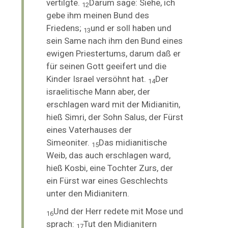
vertilgte.
Darum sage: Siehe, ich
12
gebe ihm meinen Bund des
Friedens;
und er soll haben und
13
sein Same nach ihm den Bund eines
ewigen Priestertums, darum daß er
für seinen Gott geeifert und die
Kinder Israel versöhnt hat.
Der
14
israelitische Mann aber, der
erschlagen ward mit der Midianitin,
hieß Simri, der Sohn Salus, der Fürst
eines Vaterhauses der
Simeoniter.
Das midianitische
15
Weib, das auch erschlagen ward,
hieß Kosbi, eine Tochter
Zurs, der
ein Fürst war eines Geschlechts
unter den Midianitern.
Und der Herr redete mit Mose und
16
sprach:
Tut den Midianitern
17