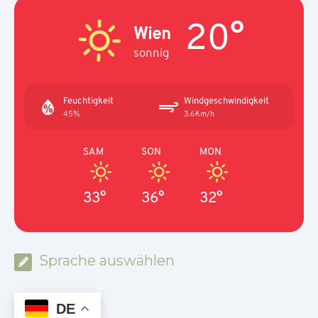
20°
Wien
sonnig
Feuchtigkeit
Windgeschwindigkeit
45%
3.6Km/h
SAM
SON
MON
33°
36°
32°
Sprache auswählen
DE