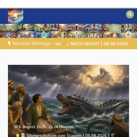
Zum
Inhalt
springen
Biblische Einsichten für Menschen auf
Geheimnisse der Bibel
der Suche
Neueste Beiträge
08.2026 |
Das Größte, was du geben kannst
VON BABYLON 
5. August 2026
21 Minuten
Bibelgeschichten zum Staunen | 05.08.2026 |