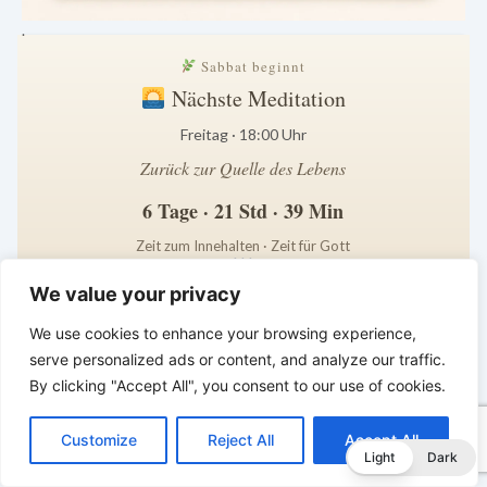
.
Sabbat beginnt
Nächste Meditation
Freitag · 18:00 Uhr
Zurück zur Quelle des Lebens
6 Tage · 21 Std · 39 Min
Zeit zum Innehalten · Zeit für Gott
*
*
*
We value your privacy
BALD KOMMT DER KÖNIG | Heute
We use cookies to enhance your browsing experience,
treu leben – morgen dem König
serve personalized ads or content, and analyze our traffic.
begegnen
By clicking "Accept All", you consent to our use of cookies.
C
F
P
W
T
R
M
T
T
V
o
a
i
h
u
e
e
e
w
i
Customize
Reject All
Accept All
p
c
n
a
m
d
s
l
i
b
r
T
Light
Dark
y
e
t
t
b
d
s
e
t
e
e
L
b
e
s
l
i
e
g
t
r