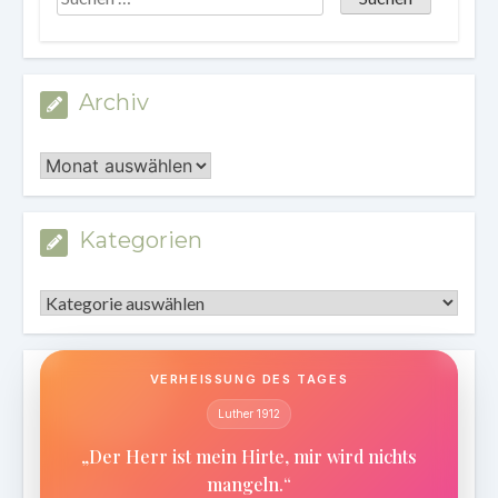
Archiv
Archiv
Kategorien
Kategorien
VERHEISSUNG DES TAGES
Luther 1912
„Der Herr ist mein Hirte, mir wird nichts
mangeln.“