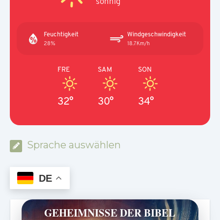
sonnig
Feuchtigkeit
Windgeschwindigkeit
28%
18.7Km/h
FRE
SAM
SON
32°
30°
34°
Sprache auswählen
DE
GEHEIMNISSE DER BIBEL