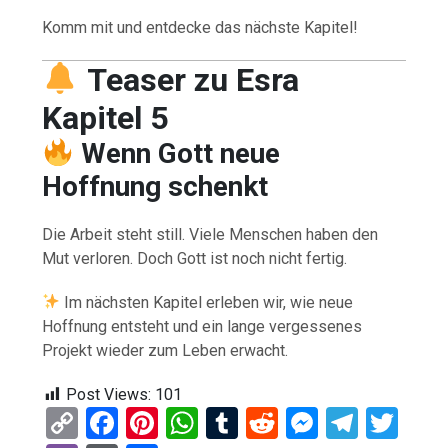
Komm mit und entdecke das nächste Kapitel!
Teaser zu Esra
Kapitel 5
Wenn Gott neue
Hoffnung schenkt
Die Arbeit steht still. Viele Menschen haben den
Mut verloren. Doch Gott ist noch nicht fertig.
Im nächsten Kapitel erleben wir, wie neue
Hoffnung entsteht und ein lange vergessenes
Projekt wieder zum Leben erwacht.
Post Views:
101
C
F
Pi
W
T
R
M
T
T