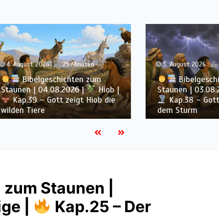
st 2026
25 Minuten
3. August 2026
34 Minut
ibelgeschichten zum
Bibelgeschichten 
n | 04.08.2026 |
Hiob |
Staunen | 03.08.2026 |
39 – Gott zeigt Hiob die
Kap.38 – Gott antwor
Tiere
dem Sturm
 zum Staunen |
ge |
Kap.25 – Der