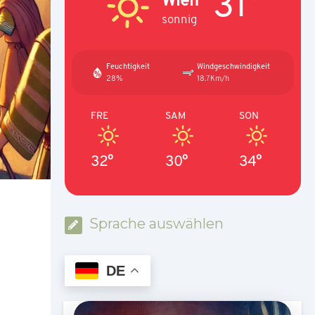
31°
sonnig
Feuchtigkeit
Windgeschwindigkeit
28%
18.7Km/h
FRE
SAM
SON
32°
30°
34°
Sprache auswählen
DE