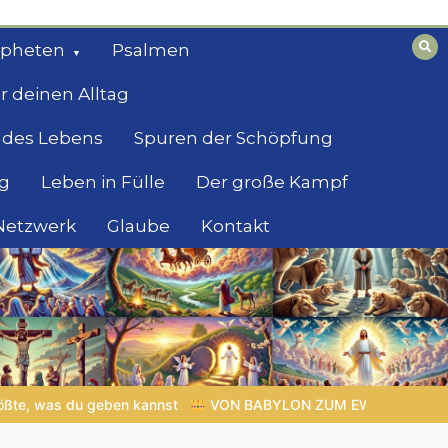
opheten
Psalmen
r deinen Alltag
 des Lebens
Spuren der Schöpfung
g
Leben in Fülle
Der große Kampf
 Netzwerk
Glaube
Kontakt
 ZUM EWIGEN REICH | Kap.1 –
Miniserie 4:
Die prophetische