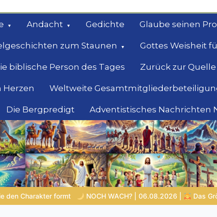
e
Andacht
Gedichte
Glaube seinen Pr
elgeschichten zum Staunen
Gottes Weisheit fü
ie biblische Person des Tages
Zurück zur Quelle
 Herzen
Weltweite Gesamtmitgliederbeteiligun
Die Bergpredigt
Adventistisches Nachrichten
bel
Suche
.08.2026 |
Das Größte, was du geben kannst
VON BABYLON