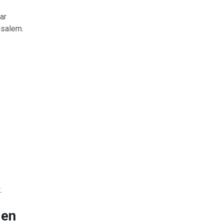
ar
usalem.
.
len