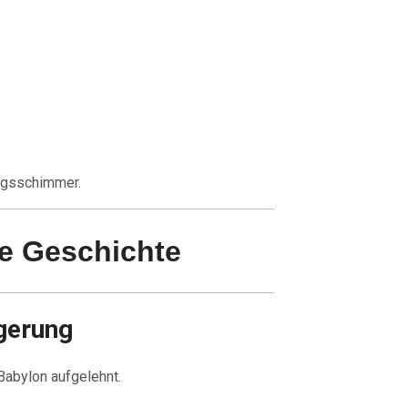
ungsschimmer.
he Geschichte
agerung
Babylon aufgelehnt.