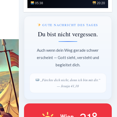
05:38
20:20
GUTE NACHRICHT DES TAGES
Du bist nicht vergessen.
Auch wenn dein Weg gerade schwer
erscheint — Gott sieht, versteht und
begleitet dich.
„Fürchte dich nicht, denn ich bin mit dir.“
— Jesaja 41,10
Wien