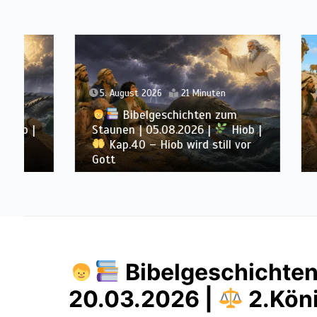
5. August 2026
21 Minuten
4. Augu
Bibelgeschichten zum
B
Staunen | 05.08.2026 |
Hiob |
Staune
Kap.40 – Hiob wird still vor
Kap.
Gott
wilden 
Bibelgeschichten
20.03.2026 |
2.Köni