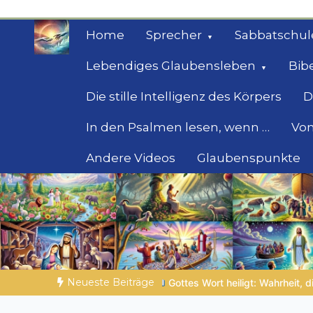
Zum
Inhalt
Home
Sprecher
Sabbatschul
springen
Lebendiges Glaubensleben
Bib
Die stille Intelligenz des Körpers
D
In den Psalmen lesen, wenn …
Von
Andere Videos
Glaubenspunkte
Geheimnisse der Bi
Biblische Einsichten für Menschen auf der 
Neueste Beiträge
rt heiligt: Wahrheit, die den Charakter formt
NOCH WACH? | 06