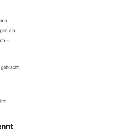
hen.
gen ein.
hen –
 gebracht.
hrt.
ennt