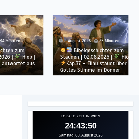
en
2. August 2026
25 Minuten
zum
Bibelgeschichten zum
Hiob |
Staunen | 02.08.2026 |
Hiob |
tet aus
Kap.37 – Elihu staunt über
Gottes Stimme im Donner
LOKALE ZEIT IN WIEN
24:43:52
Samstag, 08. August 2026