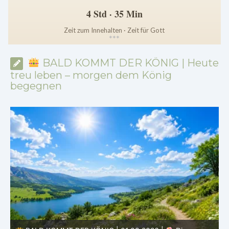
4 Std · 35 Min
Zeit zum Innehalten · Zeit für Gott
*
*
*
BALD KOMMT DER KÖNIG | Heute
treu leben – morgen dem König
begegnen