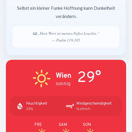
Selbst ein kleiner Funke Hoffnung kann Dunkelheit
verändern.
„Dein Wort ist meines Fußes Leuchte.“
— Psalm 119,105
29°
Wien
sonnig
Feuchtigkeit
Windgeschwindigkeit
33%
16.6Km/h
FRE
SAM
SON