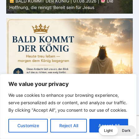
BALD KOMMT DER KÖNIG | 01.08.2026 | Einführung in
den Monat |
August – Heiligung und Charakterbildung
z
We value your privacy
We use cookies to enhance your browsing experience,
serve personalized ads or content, and analyze our traffic.
By clicking "Accept All", you consent to our use of cookies.
C
F
P
W
T
R
M
T
T
V
o
a
i
h
u
e
e
e
w
i
Customize
Reject All
Accept All
p
c
n
a
m
d
s
l
i
b
r
T
Light
Dark
y
e
t
t
b
d
s
e
t
e
e
L
b
e
s
l
i
e
g
t
r