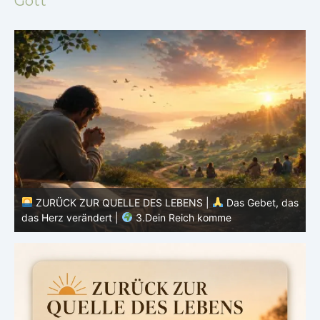
Gott
as
ZURÜCK ZUR QUELLE DES LEBENS |
Das Gebet, das
das Herz verändert |
2.Geheiligt werde dein Name
d