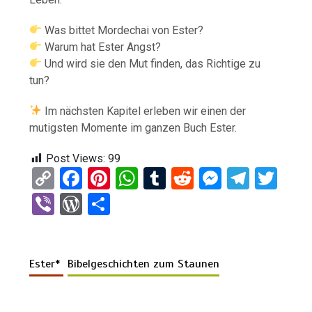
Was bittet Mordechai von Ester?
Warum hat Ester Angst?
Und wird sie den Mut finden, das Richtige zu
tun?
Im nächsten Kapitel erleben wir einen der
mutigsten Momente im ganzen Buch Ester.
Post Views:
99
C
F
Pi
W
T
R
M
T
T
o
a
nt
h
u
e
es
el
wi
Vi
W
T
py
ce
er
at
m
d
se
e
tt
b
or
eil
Li
b
es
s
bl
di
n
gr
er
er
d
e
n
o
t
A
r
t
g
a
Ester*
Bibelgeschichten zum Staunen
Pr
n
k
o
p
er
m
es
k
p