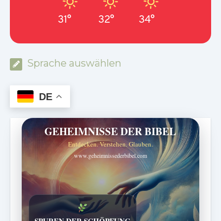
31°
32°
34°
Sprache auswählen
DE
GEHEIMNISSE DER BIBEL
Entdecken. Verstehen. Glauben.
www.geheimnissederbibel.com
SPUREN DER SCHÖPFUNG