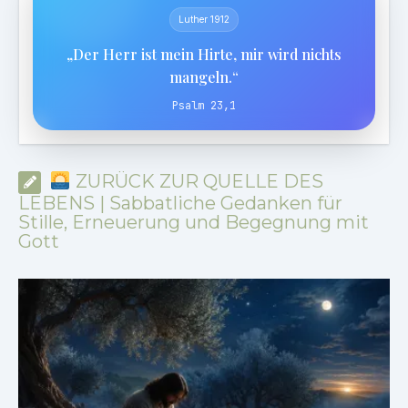
Luther 1912
„Der Herr ist mein Hirte, mir wird nichts
mangeln.“
Psalm 23,1
ZURÜCK ZUR QUELLE DES
LEBENS | Sabbatliche Gedanken für
Stille, Erneuerung und Begegnung mit
Gott