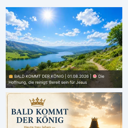
BALD KOMMT DER KÖNIG | 01.08.2026 | Einführung in
den Monat |
August – Heiligung und Charakterbildung
z