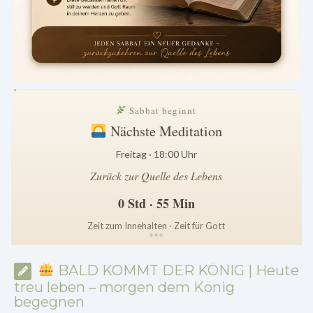
.
Sabbat beginnt
Nächste Meditation
Freitag · 18:00 Uhr
Zurück zur Quelle des Lebens
0 Std · 55 Min
Zeit zum Innehalten · Zeit für Gott
*
*
*
BALD KOMMT DER KÖNIG | Heute
treu leben – morgen dem König
begegnen