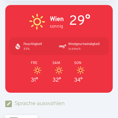
29°
Wien
sonnig
Feuchtigkeit
Windgeschwindigkeit
33%
16.6Km/h
FRE
SAM
SON
31°
32°
34°
Sprache auswählen