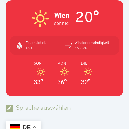
20°
Wien
sonnig
Feuchtigkeit
Windgeschwindigkeit
45%
7.6Km/h
SON
MON
DIE
33°
36°
32°
Sprache auswählen
DE