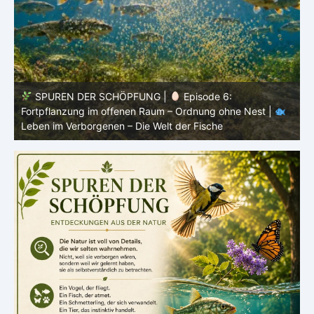
SPUREN DER SCHÖPFUNG |
Episode 5: Schutz ohne
Panzer – Tarnung, Farbe und Form |
Leben im
l
Verborgenen – Die Welt der Fische
L