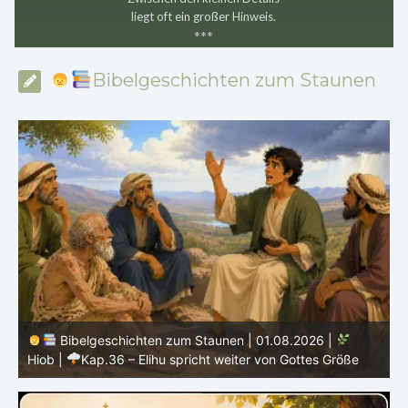
liegt oft ein großer Hinweis.
*
*
*
Bibelgeschichten zum Staunen
Bibelgeschichten zum Staunen | 31.07.2026 |
Hiob
|
Kap.35 – Elihu spricht über Gott, Mensch und Gebet
H