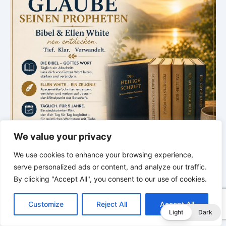
We value your privacy
We use cookies to enhance your browsing experience,
serve personalized ads or content, and analyze our traffic.
By clicking "Accept All", you consent to our use of cookies.
*
*
*
C
F
P
W
T
R
M
T
T
V
o
a
i
h
u
e
e
e
w
i
Sabbatschule – mit Pastor Mark
Customize
Reject All
Accept All
p
c
n
a
m
d
s
l
i
b
r
T
Light
Dark
y
e
t
t
b
d
s
e
t
e
Finley
e
L
b
e
s
l
i
e
g
t
r