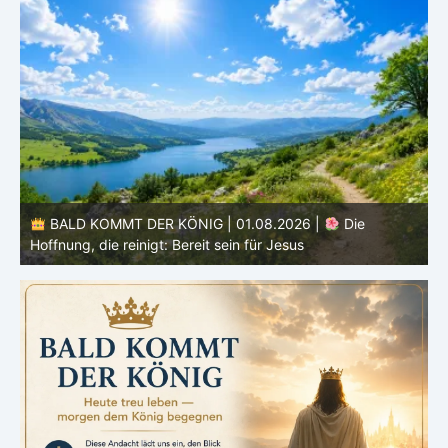
BALD KOMMT DER KÖNIG | 01.08.2026 | Einführung in
den Monat |
August – Heiligung und Charakterbildung
z