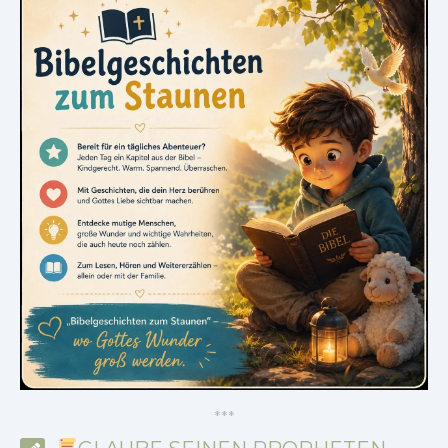
*
*
*