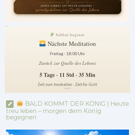
.
Sabbat beginnt
Nächste Meditation
Freitag · 18:00 Uhr
Zurück zur Quelle des Lebens
5 Tage · 11 Std · 35 Min
Zeit zum Innehalten · Zeit für Gott
*
*
*
BALD KOMMT DER KÖNIG | Heute
treu leben – morgen dem König
begegnen