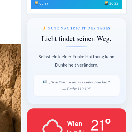
05:37
20:22
GUTE NACHRICHT DES TAGES
Licht findet seinen Weg.
Selbst ein kleiner Funke Hoffnung kann
Dunkelheit verändern.
„Dein Wort ist meines Fußes Leuchte.“
— Psalm 119,105
21°
Wien
bewölkt