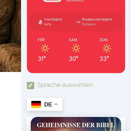
Feuchtigkeit
Windgeschwindigkeit
84%
15.5Km/h
FRE
SAM
SON
31°
30°
33°
Sprache auswählen
DE
GEHEIMNISSE DER BIBEL