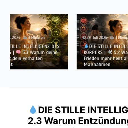
29. Juli 2026
3 Minuten
27. Juli
DIE STILLE INTELLIGENZ DES
DIE 
KÖRPERS |
5.2 Warum innerer
KÖRPER
Frieden mehr heilt als äußere
Vertrau
Maßnahmen
Kontrol
DIE STILLE INTELL
2.3 Warum Entzündung 