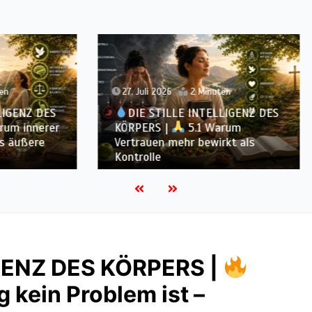
 2026
2 Minuten
22. Juli 2026
2 Minuten
STILLE INTELLIGENZ DES
DIE STILLE INTELLIG
S |
5.1 Warum
KÖRPERS |
4.7 Waru
en mehr bewirkt als
Ernährung nur ein Teil d
le
Systems ist
IGENZ DES KÖRPERS |
kein Problem ist –