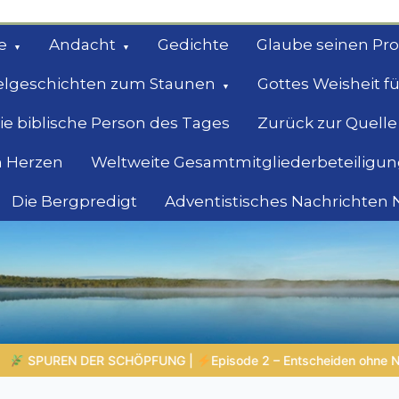
e
Andacht
Gedichte
Glaube seinen Pr
elgeschichten zum Staunen
Gottes Weisheit fü
ie biblische Person des Tages
Zurück zur Quelle
 Herzen
Weltweite Gesamtmitgliederbeteiligun
Die Bergpredigt
Adventistisches Nachrichten
bel
Suche
iden ohne Nachdenken – Wenn Reaktion klüger ist als Reflexion |