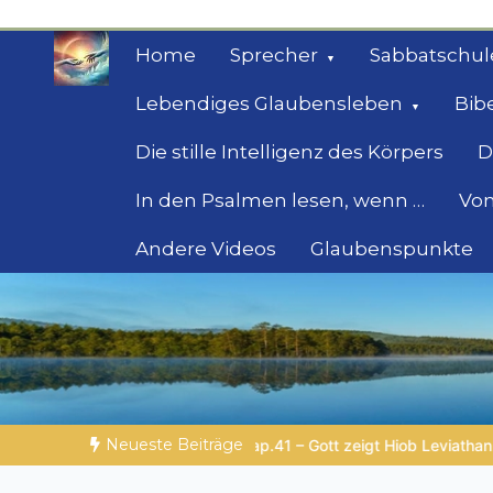
Zum
Inhalt
Home
Sprecher
Sabbatschul
springen
Lebendiges Glaubensleben
Bib
Die stille Intelligenz des Körpers
D
In den Psalmen lesen, wenn …
Von
Andere Videos
Glaubenspunkte
Geheimnisse der Bi
Biblische Einsichten für Menschen auf der 
Neueste Beiträge
ob Leviathan
SPUREN DER SCHÖPFUNG |
Episode 2 – Entsche