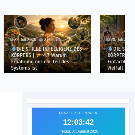
20. Juli 2026
3 Minuten
ENZ DES
DIE STILLE INTELLIGENZ DES
m
KÖRPERS |
4.6 Warum
es
Einfachheit oft effektiver ist als
Vielfalt
LOKALE ZEIT IN WIEN
12:03:45
Freitag, 07. August 2026