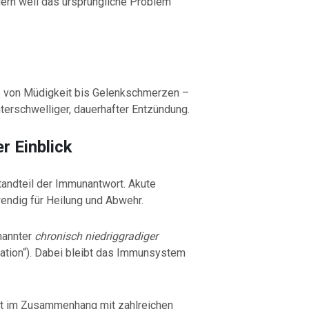
ndern weil das ursprüngliche Problem
 von Müdigkeit bis Gelenkschmerzen –
erschwelliger, dauerhafter Entzündung.
r Einblick
tandteil der Immunantwort. Akute
ndig für Heilung und Abwehr.
nannter
chronisch niedriggradiger
ation“). Dabei bleibt das Immunsystem
t im Zusammenhang mit zahlreichen