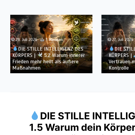
27. Juli 2026
2 Minuten
22. Juli
DIE STILLE INTELLIGENZ DES
DIE 
KÖRPERS |
5.1 Warum
KÖRPER
Vertrauen mehr bewirkt als
Ernähru
Kontrolle
Systems
DIE STILLE INTELL
1.5 Warum dein Körper 