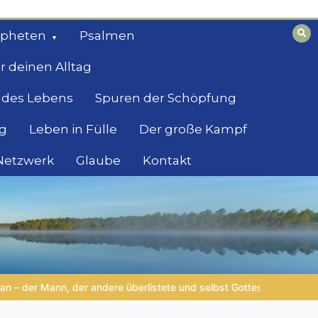
opheten
Psalmen
r deinen Alltag
 des Lebens
Spuren der Schöpfung
g
Leben in Fülle
Der große Kampf
 Netzwerk
Glaube
Kontakt
Grenzen erlebte
LEBENDIGES GLAUBENSLEBEN |
Lektion 6.Ge