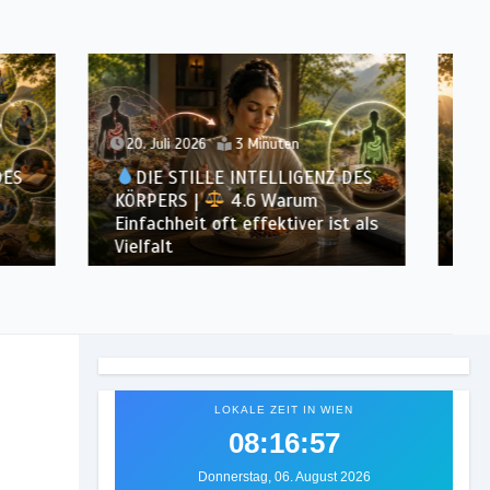
15. Juli 2026
3 Minuten
ENZ DES
m
DIE STILLE INTELLIGENZ DES
r ist als
KÖRPERS |
4.5 Warum dein
Mikrobiom mitentscheidet
LOKALE ZEIT IN WIEN
08:16:59
Donnerstag, 06. August 2026