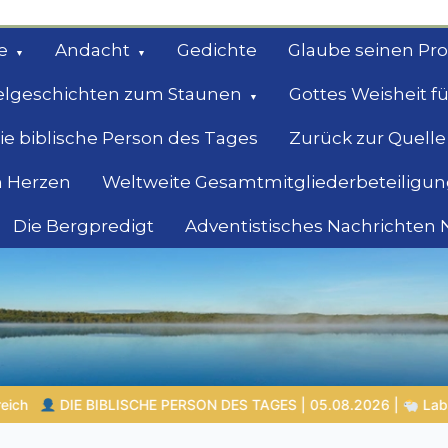
e
Andacht
Gedichte
Glaube seinen Pr
elgeschichten zum Staunen
Gottes Weisheit fü
ie biblische Person des Tages
Zurück zur Quelle
 Herzen
Weltweite Gesamtmitgliederbeteiligun
Die Bergpredigt
Adventistisches Nachrichten
bel
Suche
26 |
Laban – der Mann, der andere überlistete und selbst Gottes 