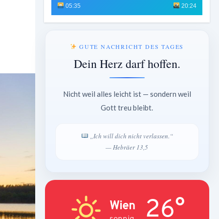
05:35
20:24
GUTE NACHRICHT DES TAGES
Dein Herz darf hoffen.
Nicht weil alles leicht ist — sondern weil
Gott treu bleibt.
„Ich will dich nicht verlassen.“
— Hebräer 13,5
26°
Wien
sonnig