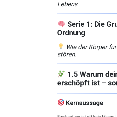
Lebens
Serie 1: Die G
Ordnung
Wie der Körper fun
stören.
1.5 Warum dein
erschöpft ist – so
Kernaussage
Erschöpfung ist oft kein Mangel