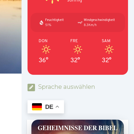
Feuchtigkeit
Windgeschwindigkeit
51%
8.3Km/h
DON
FRE
SAM
36°
32°
32°
Sprache auswählen
DE
GEHEIMNISSE DER BIBEL