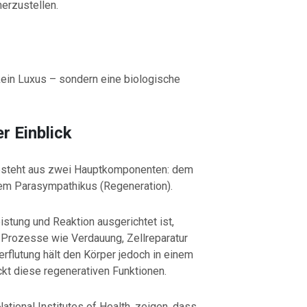
herzustellen.
kein Luxus – sondern eine biologische
r Einblick
steht aus zwei Hauptkomponenten: dem
dem Parasympathikus (Regeneration).
stung und Reaktion ausgerichtet ist,
 Prozesse wie Verdauung, Zellreparatur
rflutung hält den Körper jedoch in einem
ckt diese regenerativen Funktionen.
National Institutes of Health
, zeigen, dass