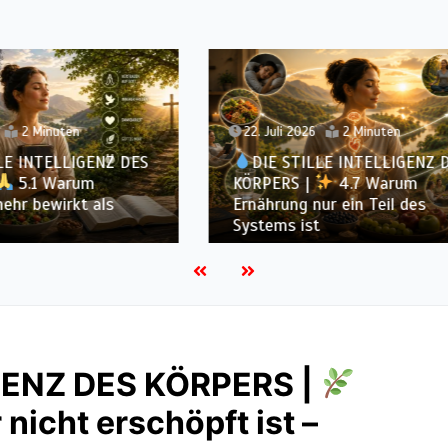
 2026
2 Minuten
20. Juli 2026
3 Minuten
STILLE INTELLIGENZ DES
DIE STILLE INTELLIG
S |
4.7 Warum
KÖRPERS |
4.6 Waru
ng nur ein Teil des
Einfachheit oft effektive
 ist
Vielfalt
IGENZ DES KÖRPERS |
nicht erschöpft ist –