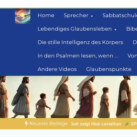
Zum
Inhalt
Home
Sprecher
Sabbatschul
springen
Lebendiges Glaubensleben
Bib
Die stille Intelligenz des Körpers
D
In den Psalmen lesen, wenn …
Von
Andere Videos
Glaubenspunkte
Geheimnisse der Bi
Biblische Einsichten für Menschen auf der 
Neueste Beiträge
eviathan
SPUREN DER SCHÖPFUNG |
Episode 2 – Entscheiden