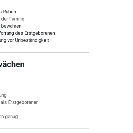
s Ruben
 der Familie
u bewahren
 Vorrang des Erstgeborenen
ung vor Unbeständigkeit
wächen
ung
 als Erstgeborener
sen genug