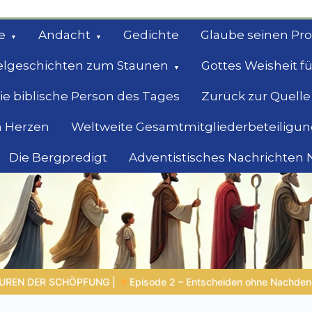
e
Andacht
Gedichte
Glaube seinen Pr
elgeschichten zum Staunen
Gottes Weisheit fü
ie biblische Person des Tages
Zurück zur Quelle
 Herzen
Weltweite Gesamtmitgliederbeteiligun
Die Bergpredigt
Adventistisches Nachrichten
bel
Suche
 ohne Nachdenken – Wenn Reaktion klüger ist als Reflexion |
4.Se