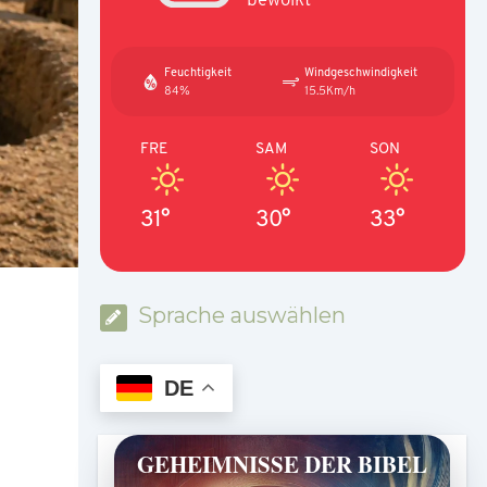
Feuchtigkeit
Windgeschwindigkeit
84%
15.5Km/h
FRE
SAM
SON
31°
30°
33°
Sprache auswählen
DE
GEHEIMNISSE DER BIBEL