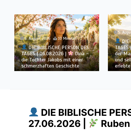
5. August 2026
10 Minuten
4. Augu
DIE BIBLISCHE PERSON DES
DIE 
TAGES | 05.08.2026 |
Laban –
TAGES 
der Mann, der andere überlistete
Melchis
und selbst Gottes Grenzen
Frieden
erlebte
Höchst
DIE BIBLISCHE PER
27.06.2026 |
Ruben 