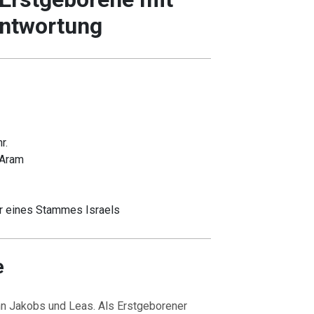
antwortung
r.
-Aram
 eines Stammes Israels
e
n Jakobs und Leas. Als Erstgeborener