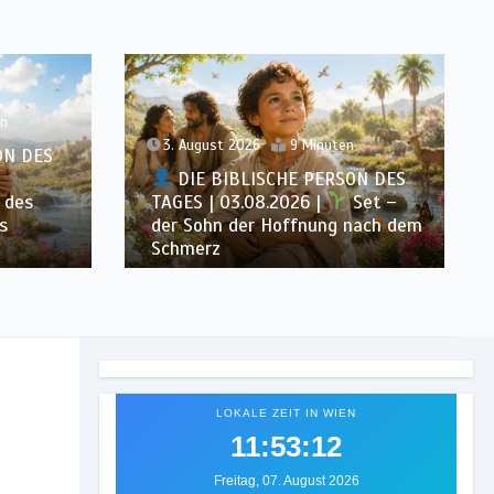
n
2. August 2026
10 Minuten
ON DES
DIE BIBLISCHE PERSON DES
Set –
TAGES | 02.08.2026 |
Eva –
nach dem
die erste Frau und Mutter aller
Lebenden
LOKALE ZEIT IN WIEN
11:53:15
Freitag, 07. August 2026