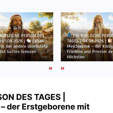
st 2026
10 Minuten
3. August 2026
9 Minute
BIBLISCHE PERSON DES
| 04.08.2026 |
DIE BIBLISCHE PERS
edek – der König des
TAGES | 03.08.2026 |
s und Priester des
der Sohn der Hoffnung 
en
Schmerz
SON DES TAGES |
– der Erstgeborene mit