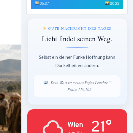
05:37
20:22
GUTE NACHRICHT DES TAGES
Licht findet seinen Weg.
Selbst ein kleiner Funke Hoffnung kann
Dunkelheit verändern.
„Dein Wort ist meines Fußes Leuchte.“
— Psalm 119,105
21°
Wien
bewölkt