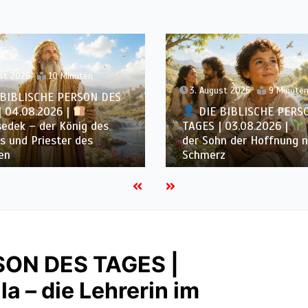
st 2026
10 Minuten
3. August 2026
9 Minute
BIBLISCHE PERSON DES
| 04.08.2026 |
DIE BIBLISCHE PERS
edek – der König des
TAGES | 03.08.2026 |
s und Priester des
der Sohn der Hoffnung 
en
Schmerz
SON DES TAGES |
la – die Lehrerin im