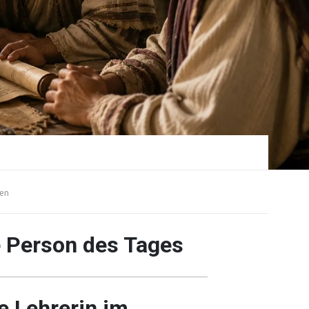
en
e Person des Tages
ie Lehrerin im