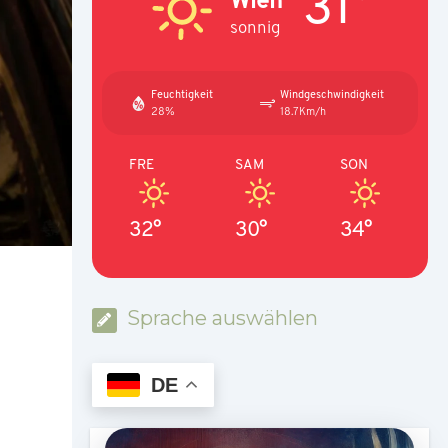
31°
sonnig
Feuchtigkeit
Windgeschwindigkeit
28%
18.7Km/h
FRE
SAM
SON
32°
30°
34°
Sprache auswählen
DE