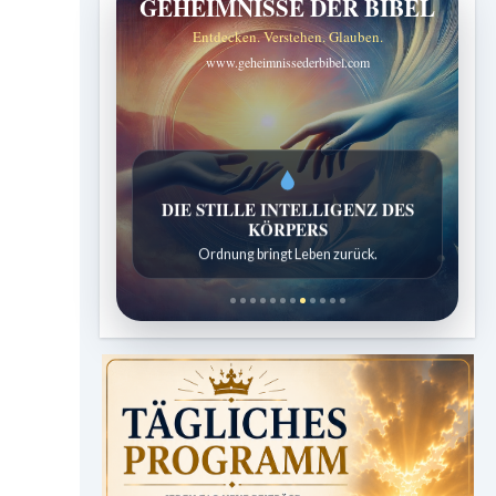
GEHEIMNISSE DER BIBEL
Entdecken. Verstehen. Glauben.
www.geheimnissederbibel.com
DIE STILLE INTELLIGENZ DES
KÖRPERS
Ordnung bringt Leben zurück.