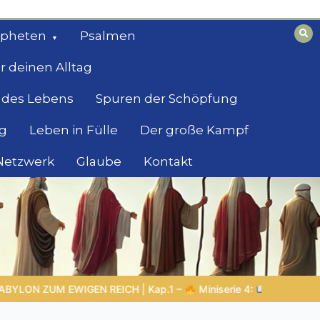
opheten
Psalmen
r deinen Alltag
 des Lebens
Spuren der Schöpfung
g
Leben in Fülle
Der große Kampf
 Netzwerk
Glaube
Kontakt
serie 4:
Die prophetische Vorbereitung |
Gedicht 6 – Der Begi