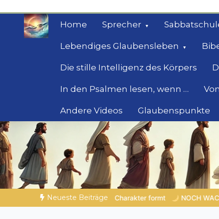
Zum
Inhalt
Home
Sprecher
Sabbatschul
springen
Lebendiges Glaubensleben
Bib
Die stille Intelligenz des Körpers
D
In den Psalmen lesen, wenn …
Von
Andere Videos
Glaubenspunkte
Geheimnisse der Bi
Biblische Einsichten für Menschen auf der 
Neueste Beiträge
formt
NOCH WACH? | 06.08.2026 |
Das Größte, was du geb