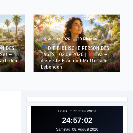
n
2. August 2026
10 Minuten
ON DES
DIE BIBLISCHE PERSON DES
Set –
TAGES | 02.08.2026 |
Eva –
nach dem
die erste Frau und Mutter aller
Lebenden
LOKALE ZEIT IN WIEN
24:57:05
Samstag, 08. August 2026