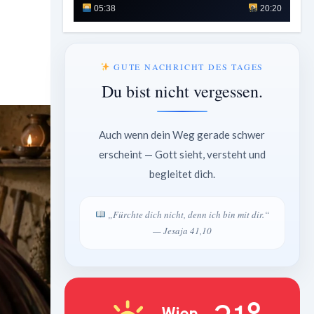
05:38
20:20
GUTE NACHRICHT DES TAGES
Du bist nicht vergessen.
Auch wenn dein Weg gerade schwer
erscheint — Gott sieht, versteht und
begleitet dich.
„Fürchte dich nicht, denn ich bin mit dir.“
— Jesaja 41,10
Wien