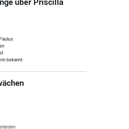
ge über Priscilla
 Paulus
den
st
erin bekannt
wächen
mständen