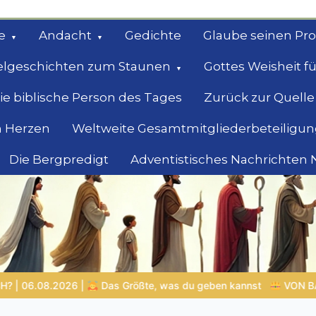
e
Andacht
Gedichte
Glaube seinen Pr
elgeschichten zum Staunen
Gottes Weisheit fü
ie biblische Person des Tages
Zurück zur Quelle
 Herzen
Weltweite Gesamtmitgliederbeteiligun
Die Bergpredigt
Adventistisches Nachrichten
bel
Suche
en kannst
VON BABYLON ZUM EWIGEN REICH | Kap.1 –
Mini