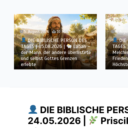
5. August 2026
10 Minuten
4. Augu
DIE BIBLISCHE PERSON DES
DIE 
TAGES | 05.08.2026 |
Laban –
TAGES 
der Mann, der andere überlistete
Melchis
und selbst Gottes Grenzen
Frieden
erlebte
Höchst
DIE BIBLISCHE PER
24.05.2026 |
Priscil