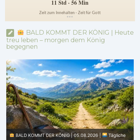
11 Std · 56 Min
Zeit zum Innehalten · Zeit für Gott
*
*
*
BALD KOMMT DER KÖNIG | Heute
treu leben – morgen dem König
begegnen
BALD KOMMT DER KÖNIG | 05.08.2026 |
Tägliche