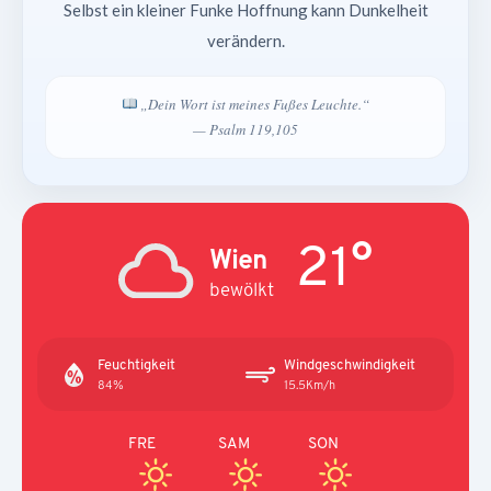
Selbst ein kleiner Funke Hoffnung kann Dunkelheit
verändern.
„Dein Wort ist meines Fußes Leuchte.“
— Psalm 119,105
21°
Wien
bewölkt
Feuchtigkeit
Windgeschwindigkeit
84%
15.5Km/h
FRE
SAM
SON