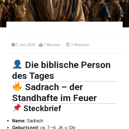
7. Juni 2026
7 Minuten
2 Monaten
Die biblische Person
des Tages
Sadrach – der
Standhafte im Feuer
Steckbrief
Name:
Sadrach
Geburtszeit:
ca. 7.–6. Jh. v. Chr.