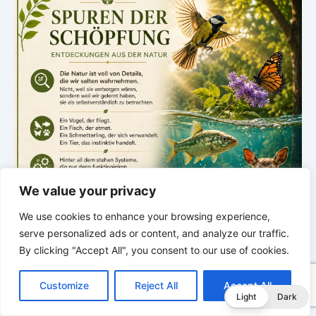
We value your privacy
We use cookies to enhance your browsing experience,
serve personalized ads or content, and analyze our traffic.
By clicking "Accept All", you consent to our use of cookies.
C
F
P
W
T
R
M
T
T
V
o
a
i
h
u
e
e
e
w
i
.
Customize
Reject All
Accept All
p
c
n
a
m
d
s
l
i
b
r
T
Light
Dark
y
e
t
t
b
d
s
e
t
e
NEUE ENTDECKUNG
e
L
b
e
s
l
i
e
g
t
r