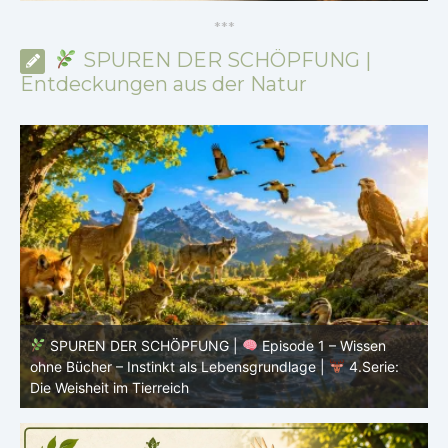
*
*
*
SPUREN DER SCHÖPFUNG |
Entdeckungen aus der Natur
en
SPUREN DER SCHÖPFUNG |
Episode 1 – Wissen
n
ohne Bücher – Instinkt als Lebensgrundlage |
4.Serie:
Die Weisheit im Tierreich
S