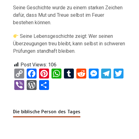
Seine Geschichte wurde zu einem starken Zeichen
dafür, dass Mut und Treue selbst im Feuer
bestehen können.
Seine Lebensgeschichte zeigt: Wer seinen
Überzeugungen treu bleibt, kann selbst in schweren
Prüfungen standhaft bleiben.
Post Views:
106
C
F
Pi
W
T
R
M
T
T
o
a
nt
h
u
e
es
el
wi
Vi
W
T
py
ce
er
at
m
d
se
e
tt
b
or
eil
Li
b
es
s
bl
di
n
gr
er
er
d
e
n
o
t
A
r
t
g
a
Die biblische Person des Tages
Pr
n
k
o
p
er
m
es
k
p
s