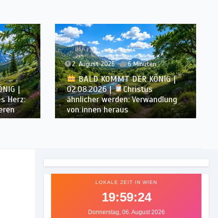
n
1. August 2026
7 Minuten
NIG |
BALD KOMMT DER KÖNIG |
ndlung
01.08.2026 |
Die Hoffnung,
die reinigt: Bereit sein für Jesus
LOKALE ZEIT IN WIEN
19:59:26
Donnerstag, 06. August 2026