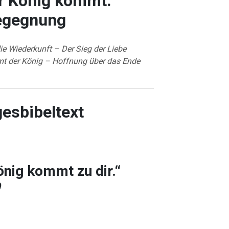
r König kommt:
Begegnung
ie Wiederkunft – Der Sieg der Liebe
t der König – Hoffnung über das Ende
gesbibeltext
önig kommt zu dir.“
9