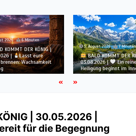
2. August 2026
6 Minute
st 2026
7 Minuten
BALD KOMMT DER KÖ
D KOMMT DER KÖNIG |
02.08.2026 |
Christus
2026 |
Ein reines Herz:
ähnlicher werden: Verwa
ng beginnt im Inneren
von innen heraus
NIG | 30.05.2026 |
reit für die Begegnung