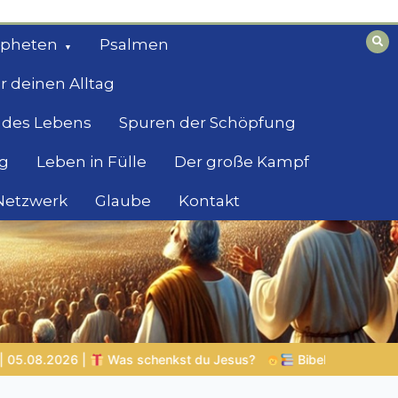
opheten
Psalmen
r deinen Alltag
 des Lebens
Spuren der Schöpfung
g
Leben in Fülle
Der große Kampf
 Netzwerk
Glaube
Kontakt
Jesus?
Bibelgeschichten zum Staunen | 05.08.2026 |
Hiob