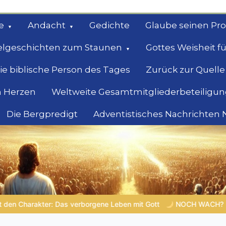
e
Andacht
Gedichte
Glaube seinen Pr
elgeschichten zum Staunen
Gottes Weisheit fü
ie biblische Person des Tages
Zurück zur Quelle
 Herzen
Weltweite Gesamtmitgliederbeteiligun
Die Bergpredigt
Adventistisches Nachrichten
bel
Suche
en mit Gott
NOCH WACH? | 05.08.2026 |
Was schenkst du 