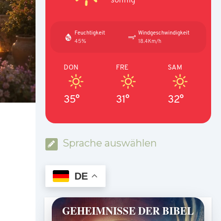
Feuchtigkeit
Windgeschwindigkeit
45%
18.4Km/h
DON
FRE
SAM
35°
31°
32°
Sprache auswählen
DE
GEHEIMNISSE DER BIBEL