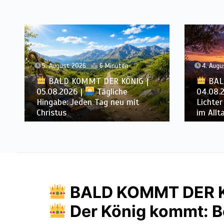
4. August 2026
6 Minuten
3. Augu
BALD KOMMT DER KÖNIG |
04.08.2026 |
Lasst eure
BAL
Lichter brennen: Wachsamkeit
03.08.
im Alltag
Heiligu
BALD KOMMT DER KÖ
Der König kommt: Be