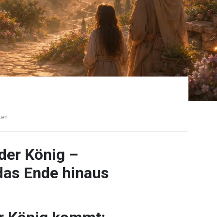
ten
der König –
das Ende hinaus