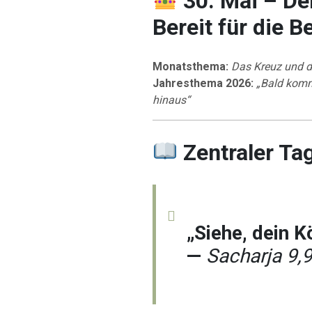
30. Mai – De
Bereit für die 
Monatsthema:
Das Kreuz und d
Jahresthema 2026:
„Bald komm
hinaus“
Zentraler Ta
„Siehe, dein K
—
Sacharja 9,