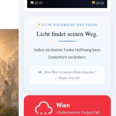
05:37
20:22
GUTE NACHRICHT DES TAGES
Licht findet seinen Weg.
Selbst ein kleiner Funke Hoffnung kann
Dunkelheit verändern.
„Dein Wort ist meines Fußes Leuchte.“
— Psalm 119,105
Wien
stellenweise Regenfall