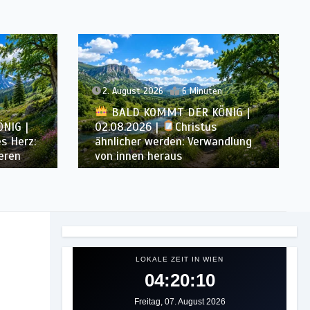
n
7. August 2026
7 Minuten
NIG |
BALD KOMMT DER KÖNIG |
07.08.2026 |
Gottes Wort
ndlung
heiligt: Wahrheit, die den
Charakter formt
LOKALE ZEIT IN WIEN
04:20:11
Freitag, 07. August 2026