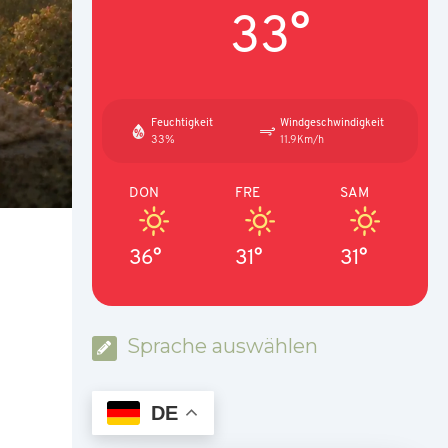
33°
Feuchtigkeit
Windgeschwindigkeit
33%
11.9Km/h
DON
FRE
SAM
36°
31°
31°
Sprache auswählen
DE