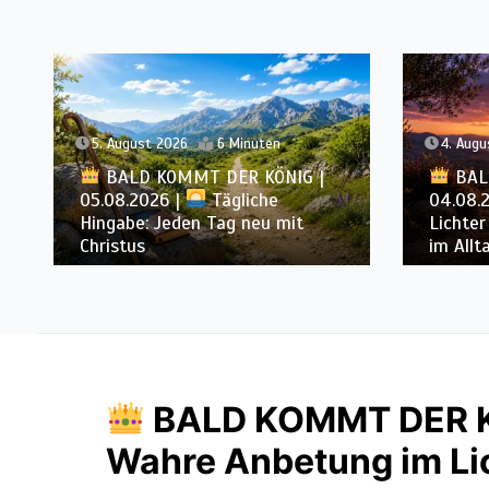
4. August 2026
6 Minuten
3. Augu
BALD KOMMT DER KÖNIG |
04.08.2026 |
Lasst eure
BAL
Lichter brennen: Wachsamkeit
03.08.
im Alltag
Heiligu
BALD KOMMT DER KÖ
Wahre Anbetung im Lic