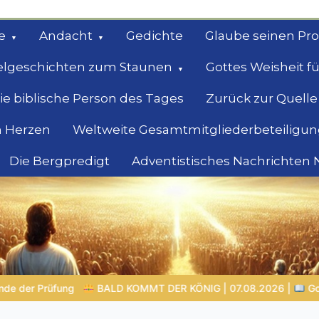
e
Andacht
Gedichte
Glaube seinen Pr
elgeschichten zum Staunen
Gottes Weisheit fü
ie biblische Person des Tages
Zurück zur Quelle
 Herzen
Weltweite Gesamtmitgliederbeteiligun
Die Bergpredigt
Adventistisches Nachrichten
bel
Suche
07.08.2026 |
Gottes Wort heiligt: Wahrheit, die den Charakter fo