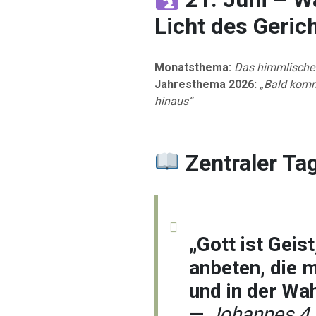
Licht des Geric
Monatsthema:
Das himmlische 
Jahresthema 2026:
„Bald komm
hinaus“
Zentraler Ta
„Gott ist Geist
anbeten, die 
und in der Wah
—
Johannes 4