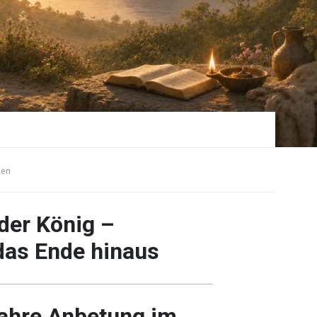
en
der König –
das Ende hinaus
ahre Anbetung im