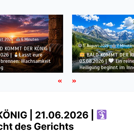
2. August 2026
6 Minute
st 2026
7 Minuten
BALD KOMMT DER KÖ
D KOMMT DER KÖNIG |
02.08.2026 |
Christus
2026 |
Ein reines Herz:
ähnlicher werden: Verwa
ng beginnt im Inneren
von innen heraus
NIG | 21.06.2026 |
ht des Gerichts