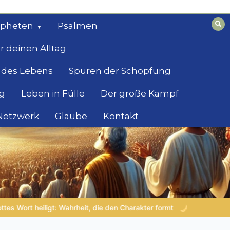
opheten
Psalmen
r deinen Alltag
 des Lebens
Spuren der Schöpfung
g
Leben in Fülle
Der große Kampf
 Netzwerk
Glaube
Kontakt
rmt
NOCH WACH? | 06.08.2026 |
Das Größte, was du geben