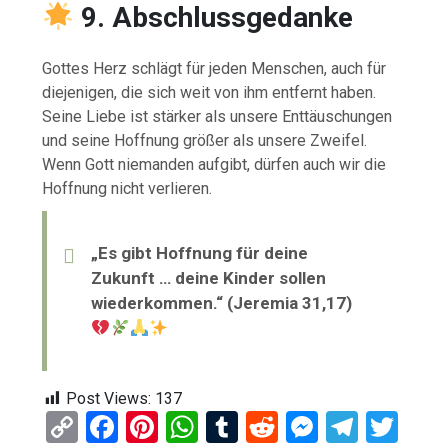
9. Abschlussgedanke
Gottes Herz schlägt für jeden Menschen, auch für
diejenigen, die sich weit von ihm entfernt haben.
Seine Liebe ist stärker als unsere Enttäuschungen
und seine Hoffnung größer als unsere Zweifel.
Wenn Gott niemanden aufgibt, dürfen auch wir die
Hoffnung nicht verlieren.
„Es gibt Hoffnung für deine
Zukunft … deine Kinder sollen
wiederkommen.“ (Jeremia 31,17)
Post Views:
137
C
F
Pi
W
T
R
M
T
T