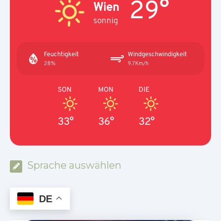
29°
Wien
sonnig
Feuchtigkeit
Windgeschwindigkeit
28%
9.7Km/h
SON
MON
DIE
33°
36°
32°
Sprache auswählen
DE