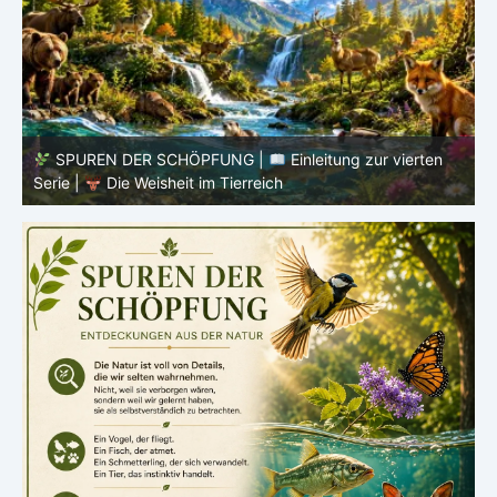
SPUREN DER SCHÖPFUNG |
Einleitung zur vierten
V
Serie |
Die Weisheit im Tierreich
V