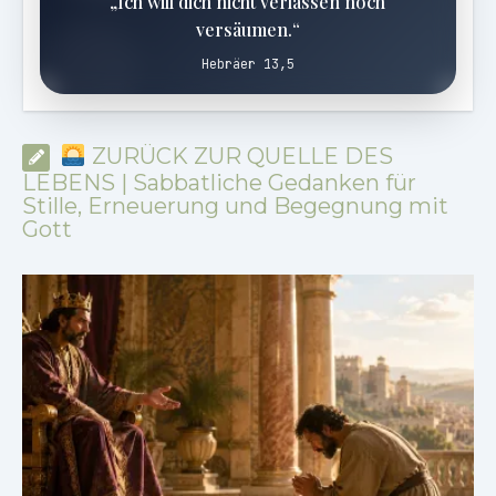
„Ich will dich nicht verlassen noch
versäumen.“
Hebräer 13,5
ZURÜCK ZUR QUELLE DES
LEBENS | Sabbatliche Gedanken für
Stille, Erneuerung und Begegnung mit
Gott