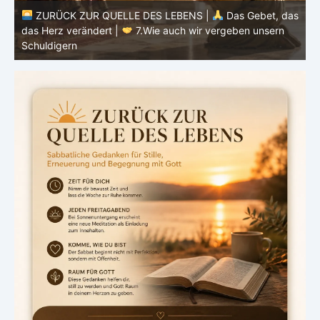
ZURÜCK ZUR QUELLE DES LEBENS |
Das Gebet, das
as
das Herz verändert |
7.Wie auch wir vergeben unsern
Schuldigern
d