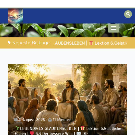
Zum
Inhalt
springen
Biblische Einsichten für Menschen auf
Geheimnisse der Bibel
der Suche
Neueste Beiträge
e Gaben |
6.6 Zusammenfassung |
DIE KORINTHERBRIEFE
G
3. August 2026
12 Minuten
LEBENDIGES GLAUBENSLEBEN |
Lektion 6.Geistliche
Gaben |
6.2 Einheit durch Vielfalt |
DIE