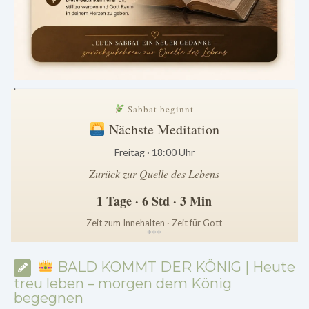
.
Sabbat beginnt
Nächste Meditation
Freitag · 18:00 Uhr
Zurück zur Quelle des Lebens
1 Tage · 6 Std · 3 Min
Zeit zum Innehalten · Zeit für Gott
*
*
*
BALD KOMMT DER KÖNIG | Heute
treu leben – morgen dem König
begegnen