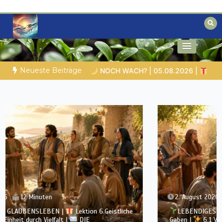
Zum
Inhalt
springen
Biblische Einsichten für Menschen auf
Geheimnisse der Bibel
der Suche
Neueste Beiträge
CH? | 05.08.2026 |
Was schenkst du Jesus?
Bibelgesc
2. August 2026
12 Minuten
LEBENDIGES GLAUBENSLEBEN |
Lektion 6.Geistliche
Gaben |
6.1 Vielfältige Gaben |
DIE