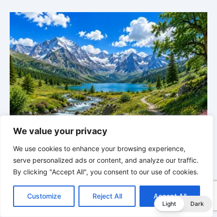
e
BALD KOMMT DER KÖNIG | 03.08.2026 |
Ein reines
We value your privacy
Herz: Heiligung beginnt im Inneren
ä
We use cookies to enhance your browsing experience,
serve personalized ads or content, and analyze our traffic.
By clicking "Accept All", you consent to our use of cookies.
C
F
P
W
T
R
M
T
T
V
o
a
i
h
u
e
e
e
w
i
Customize
Reject All
Accept All
p
c
n
a
m
d
s
l
i
b
r
T
Light
Dark
y
e
t
t
b
d
s
e
t
e
e
L
b
e
s
l
i
e
g
t
r