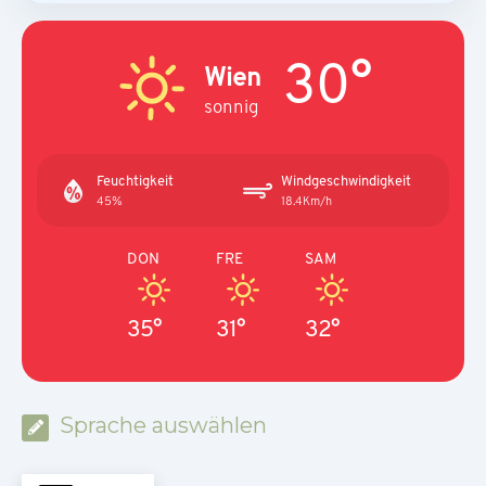
30°
Wien
sonnig
Feuchtigkeit
Windgeschwindigkeit
45%
18.4Km/h
DON
FRE
SAM
35°
31°
32°
Sprache auswählen