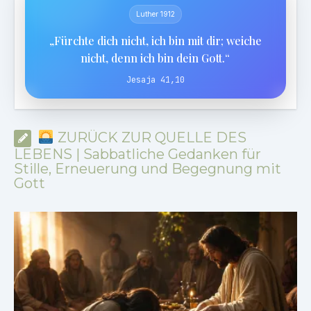
Luther 1912
„Fürchte dich nicht, ich bin mit dir; weiche
nicht, denn ich bin dein Gott.“
Jesaja 41,10
ZURÜCK ZUR QUELLE DES
LEBENS | Sabbatliche Gedanken für
Stille, Erneuerung und Begegnung mit
Gott