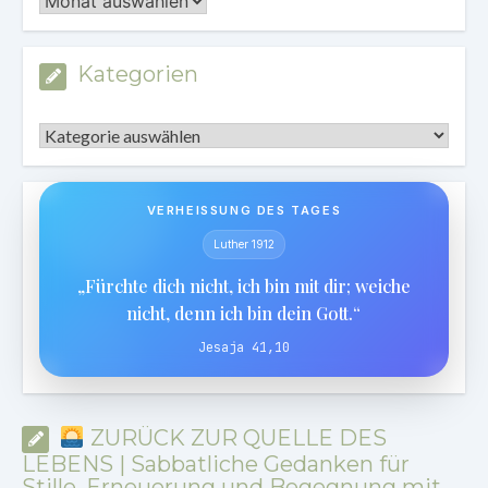
Kategorien
Kategorien
VERHEISSUNG DES TAGES
Luther 1912
„Fürchte dich nicht, ich bin mit dir; weiche
nicht, denn ich bin dein Gott.“
Jesaja 41,10
ZURÜCK ZUR QUELLE DES
LEBENS | Sabbatliche Gedanken für
Stille, Erneuerung und Begegnung mit