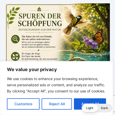
We value your privacy
We use cookies to enhance your browsing experience,
serve personalized ads or content, and analyze our traffic.
By clicking "Accept All", you consent to our use of cookies.
C
F
P
W
T
R
M
T
T
V
o
a
i
h
u
e
e
e
w
i
Customize
Reject All
Accept All
p
c
n
a
m
d
s
l
i
b
r
T
Light
Dark
y
e
t
t
b
d
s
e
t
e
.
e
L
b
e
s
l
i
e
g
t
r