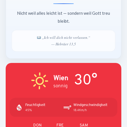
Nicht weil alles leicht ist — sondern weil Gott treu
bleibt.
„Ich will dich nicht verlassen.“
— Hebräer 13,5
30°
Wien
sonnig
Feuchtigkeit
Windgeschwindigkeit
45%
18.4Km/h
DON
FRE
SAM