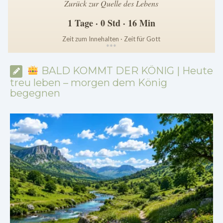
Zurück zur Quelle des Lebens
1 Tage · 0 Std · 16 Min
Zeit zum Innehalten · Zeit für Gott
*
*
*
BALD KOMMT DER KÖNIG | Heute
treu leben – morgen dem König
begegnen