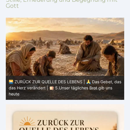
Gott
as
ZURÜCK ZUR QUELLE DES LEBENS |
Das Gebet, das
das Herz verändert |
4.Dein Wille geschehe
d