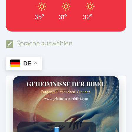
35°
31°
32°
Sprache auswählen
DE
GEHEIMNISSE DER BIBEL
Entdecken. Verstehen. Glauben.
www.geheimnissederbibel.com