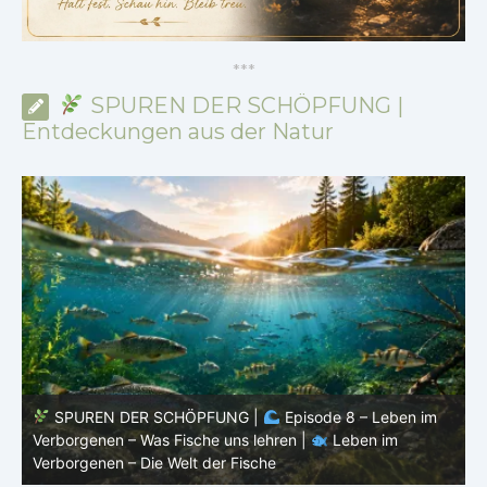
*
*
*
SPUREN DER SCHÖPFUNG |
Entdeckungen aus der Natur
SPUREN DER SCHÖPFUNG |
Episode 7: Leben im
Verborgenen – Warum Fische Fische bleiben |
Leben im
F
Verborgenen – Die Welt der Fische
L