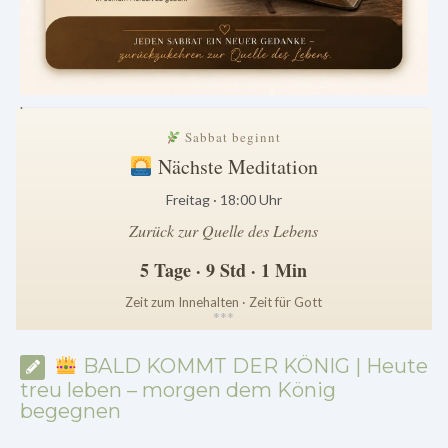
.
Sabbat beginnt
Nächste Meditation
Freitag · 18:00 Uhr
Zurück zur Quelle des Lebens
5 Tage · 9 Std · 1 Min
Zeit zum Innehalten · Zeit für Gott
*
*
*
BALD KOMMT DER KÖNIG | Heute
treu leben – morgen dem König
begegnen