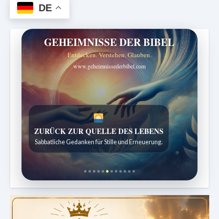
DE
GEHEIMNISSE DER BIBEL
Entdecken. Verstehen. Glauben.
www.geheimnissederbibel.com
SPUREN DER SCHÖPFUNG
ZURÜCK ZUR QUELLE DES LEBENS
Entdeckungen aus der Natur.
Sabbatliche Gedanken für Stille und Erneuerung.