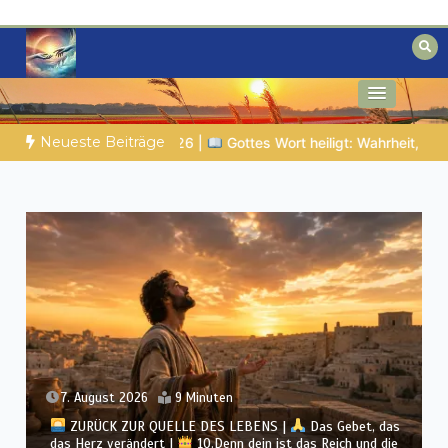
Zum
Inhalt
springen
Biblische Einsichten für Menschen auf
Geheimnisse der Bibel
der Suche
Neueste Beiträge
 heiligt: Wahrheit, die den Charakter formt
NOCH WACH? | 06.
31. Juli 2026
9 Minuten
ZURÜCK ZUR QUELLE DES LEBENS |
Das Gebet, das