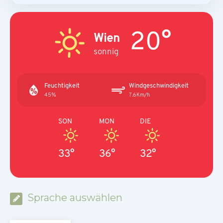
20°
Wien
sonnig
Feuchtigkeit
Windgeschwindigkeit
45%
7.6Km/h
SON
MON
DIE
33°
36°
32°
Sprache auswählen