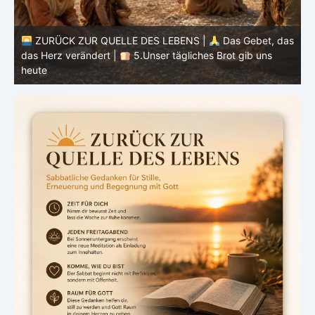
as
ZURÜCK ZUR QUELLE DES LEBENS |
Das Gebet, das
das Herz verändert |
4.Dein Wille geschehe
d