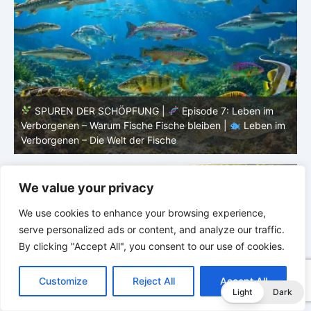
SPUREN DER SCHÖPFUNG |
Episode 6:
m
Fortpflanzung im offenen Raum – Ordnung ohne Nest |
P
Leben im Verborgenen – Die Welt der Fische
V
We value your privacy
We use cookies to enhance your browsing experience,
serve personalized ads or content, and analyze our traffic.
By clicking "Accept All", you consent to our use of cookies.
C
F
P
W
T
R
M
T
T
V
o
a
i
h
u
e
e
e
w
i
Customize
Reject All
Accept All
p
c
n
a
m
d
s
l
i
b
r
T
Light
Dark
y
e
t
t
b
d
s
e
t
e
e
L
b
e
s
l
i
e
g
t
r