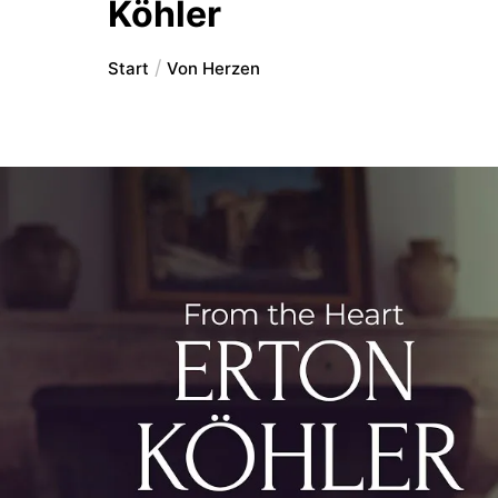
Köhler
Start
Von Herzen