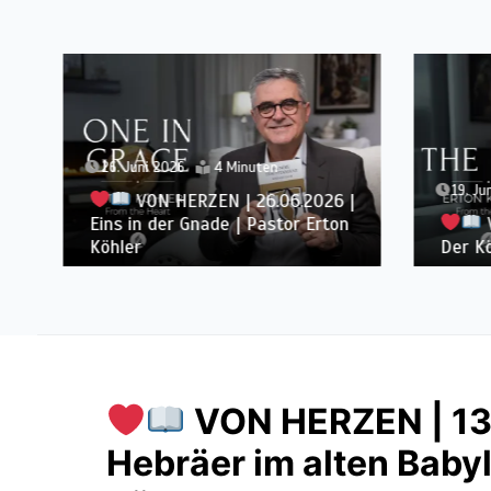
26. Juni 2026
4 Minuten
19. Jun
VON HERZEN | 26.06.2026 |
Eins in der Gnade | Pastor Erton
VO
Köhler
Der Köd
VON HERZEN | 13
Hebräer im alten Babyl