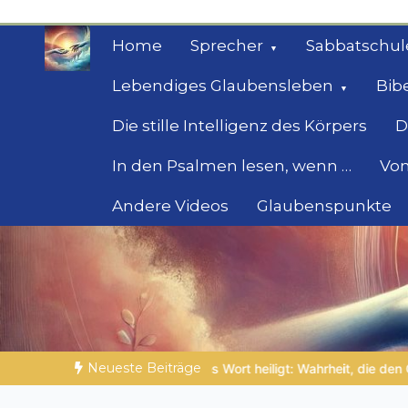
Zum
Inhalt
Home
Sprecher
Sabbatschul
springen
Lebendiges Glaubensleben
Bib
Die stille Intelligenz des Körpers
D
In den Psalmen lesen, wenn …
Von
Andere Videos
Glaubenspunkte
Geheimnisse der Bi
Biblische Einsichten für Menschen auf der 
Neueste Beiträge
t heiligt: Wahrheit, die den Charakter formt
NOCH WACH? | 06.