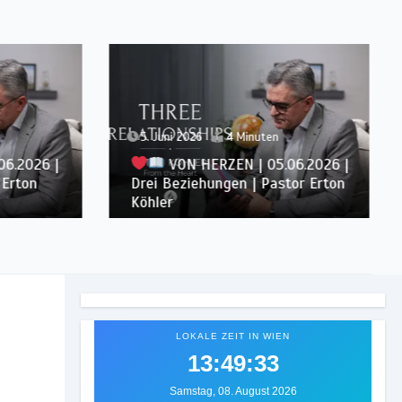
5. Juni 2026
4 Minuten
6.2026 |
VON HERZEN | 05.06.2026 |
Erton
Drei Beziehungen | Pastor Erton
Köhler
LOKALE ZEIT IN WIEN
13:49:36
Samstag, 08. August 2026