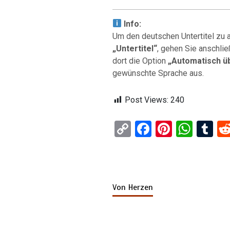
Info:
Um den deutschen Untertitel zu ak
„Untertitel“
, gehen Sie anschli
dort die Option
„Automatisch ü
gewünschte Sprache aus.
Post Views:
240
C
F
Pi
W
T
o
a
nt
h
u
py
ce
er
at
m
Li
b
es
s
bl
Von Herzen
n
o
t
A
r
k
o
p
k
p