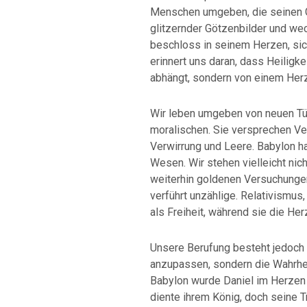
Menschen umgeben, die seinen Gl
glitzernder Götzenbilder und wec
beschloss in seinem Herzen, sich
erinnert uns daran, dass Heiligk
abhängt, sondern von einem Herze
Wir leben umgeben von neuen Türm
moralischen. Sie versprechen Ver
Verwirrung und Leere. Babylon hat
Wesen. Wir stehen vielleicht nic
weiterhin goldenen Versuchungen
verführt unzählige. Relativismu
als Freiheit, während sie die He
Unsere Berufung besteht jedoch ni
anzupassen, sondern die Wahrheit
Babylon wurde Daniel im Herzen k
diente ihrem König, doch seine T