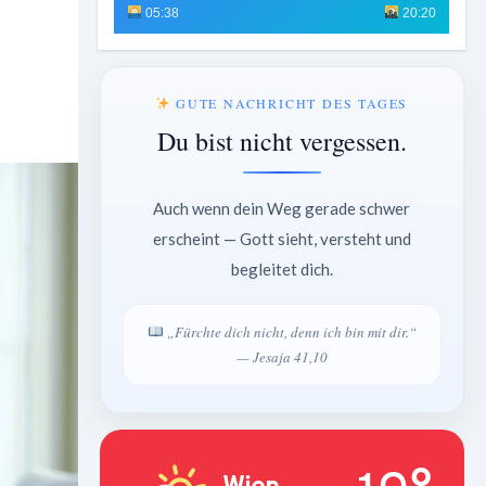
05:38
20:20
GUTE NACHRICHT DES TAGES
Du bist nicht vergessen.
Auch wenn dein Weg gerade schwer
erscheint — Gott sieht, versteht und
begleitet dich.
„Fürchte dich nicht, denn ich bin mit dir.“
— Jesaja 41,10
Wien