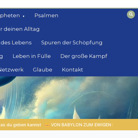
opheten
Psalmen
r deinen Alltag
 des Lebens
Spuren der Schöpfung
g
Leben in Fülle
Der große Kampf
 Netzwerk
Glaube
Kontakt
ZUM EWIGEN REICH | Kap.1 –
Miniserie 4:
Die prophetische 