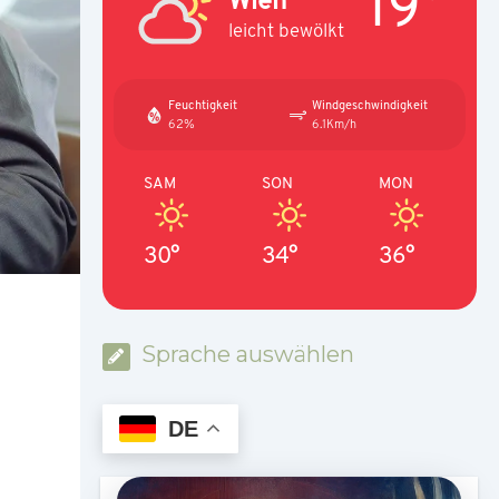
19°
leicht bewölkt
Feuchtigkeit
Windgeschwindigkeit
62%
6.1Km/h
SAM
SON
MON
30°
34°
36°
Sprache auswählen
DE