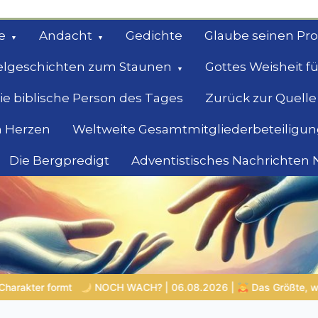
e
Andacht
Gedichte
Glaube seinen Pr
elgeschichten zum Staunen
Gottes Weisheit fü
ie biblische Person des Tages
Zurück zur Quelle
 Herzen
Weltweite Gesamtmitgliederbeteiligun
Die Bergpredigt
Adventistisches Nachrichten
bel
Suche
08.2026 |
Das Größte, was du geben kannst
VON BABYLON 