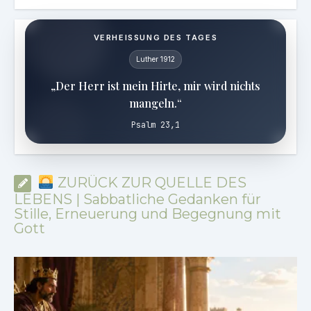
VERHEISSUNG DES TAGES
Luther 1912
„Der Herr ist mein Hirte, mir wird nichts
mangeln.“
Psalm 23,1
ZURÜCK ZUR QUELLE DES
LEBENS | Sabbatliche Gedanken für
Stille, Erneuerung und Begegnung mit
Gott