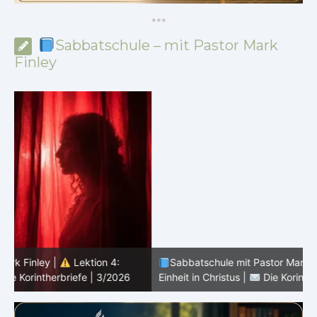
*
*
*
Sabbatschule – mit Pastor Mark
Finley
Sabbatschule mit Pastor Mark Finley |
Lektion 3:
D
Einheit in Christus |
Die Korintherbriefe | 3/2026
3