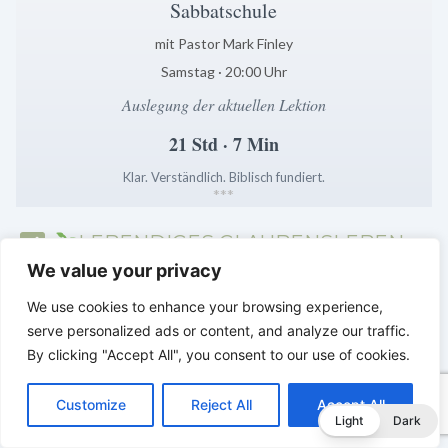
Sabbatschule
mit Pastor Mark Finley
Samstag · 20:00 Uhr
Auslegung der aktuellen Lektion
21 Std · 7 Min
Klar. Verständlich. Biblisch fundiert.
*
*
*
LEBENDIGES GLAUBENSLEBEN –
Tägliche Reflexionen aus der
We value your privacy
Sabbatschule
We use cookies to enhance your browsing experience,
serve personalized ads or content, and analyze our traffic.
By clicking "Accept All", you consent to our use of cookies.
C
F
P
W
T
R
M
T
T
V
o
a
i
h
u
e
e
e
w
i
Customize
Reject All
Accept All
p
c
n
a
m
d
s
l
i
b
r
T
Light
Dark
y
e
t
t
b
d
s
e
t
e
e
L
b
e
s
l
i
e
g
t
r