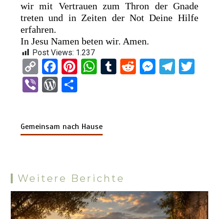
wir mit Vertrauen zum Thron der Gnade
treten und in Zeiten der Not Deine Hilfe
erfahren.
In Jesu Namen beten wir. Amen.
Post Views:
1.237
C
F
Pi
W
T
R
M
T
T
o
a
nt
h
u
e
es
el
wi
Vi
W
T
py
ce
er
at
m
d
se
e
tt
b
or
eil
Li
b
es
s
bl
di
n
gr
er
er
d
e
n
o
t
A
r
t
g
a
Gemeinsam nach Hause
Pr
n
k
o
p
er
m
es
k
p
s
Weitere Berichte