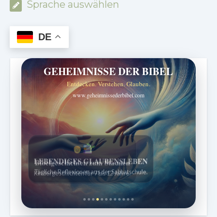
Sprache auswählen
DE
GEHEIMNISSE DER BIBEL
Entdecken. Verstehen. Glauben.
www.geheimnissederbibel.com
Bibelgeschichten zum Staunen
Kindergeschichten für 7 bis 12 Jahre.