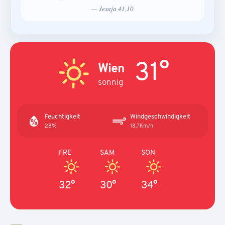
— Jesaja 41,10
31°
Wien
sonnig
Feuchtigkeit
Windgeschwindigkeit
28%
18.7Km/h
FRE
SAM
SON
32°
30°
34°