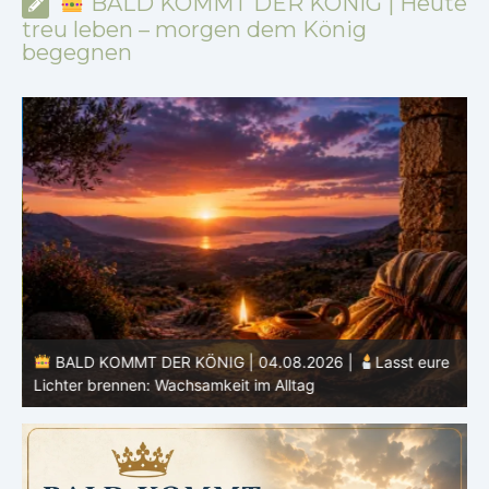
BALD KOMMT DER KÖNIG | Heute
treu leben – morgen dem König
begegnen
BALD KOMMT DER KÖNIG | 04.08.2026 |
Lasst eure
Lichter brennen: Wachsamkeit im Alltag
H