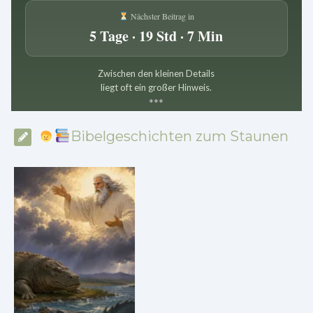
Nächster Beitrag in
5 Tage · 19 Std · 7 Min
Zwischen den kleinen Details
liegt oft ein großer Hinweis.
*
*
*
Bibelgeschichten zum Staunen